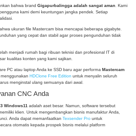
ekankan bahwa brand
Gigapurbalingga adalah sangat aman
. Kami
engguna kami demi keuntungan jangka pendek. Setiap
alidasi.
wa ukuran file Mastercam bisa mencapai beberapa gigabyte.
 unduhan yang cepat dan stabil agar proses pengunduhan tidak
lah menjadi rumah bagi ribuan teknisi dan profesional IT di
ar kualitas konten yang kami sajikan.
re PC atau laptop Anda ke SSD baru agar performa
Mastercam
t menggunakan
HDClone Free Edition
untuk menyalin seluruh
arus menginstal ulang semuanya dari awal.
ayanan CNC Anda
23 Windows11
adalah aset besar. Namun, software tersebut
emiliki klien. Untuk mengembangkan bisnis manufaktur Anda,
 kunci. Anda dapat memanfaatkan
Texsender Pro
untuk
cara otomatis kepada prospek bisnis melalui platform