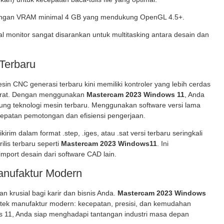
ngan VRAM minimal 4 GB yang mendukung OpenGL 4.5+.
 monitor sangat disarankan untuk multitasking antara desain dan
Terbaru
in CNC generasi terbaru kini memiliki kontroler yang lebih cerdas
kurat. Dengan menggunakan
Mastercam 2023 Windows 11
, Anda
ng teknologi mesin terbaru. Menggunakan software versi lama
cepatan pemotongan dan efisiensi pengerjaan.
dikirim dalam format .step, .iges, atau .sat versi terbaru seringkali
lis terbaru seperti
Mastercam 2023 Windows11
. Ini
mport desain dari software CAD lain.
anufaktur Modern
 krusial bagi karir dan bisnis Anda.
Mastercam 2023 Windows
ek manufaktur modern: kecepatan, presisi, dan kemudahan
 11, Anda siap menghadapi tantangan industri masa depan