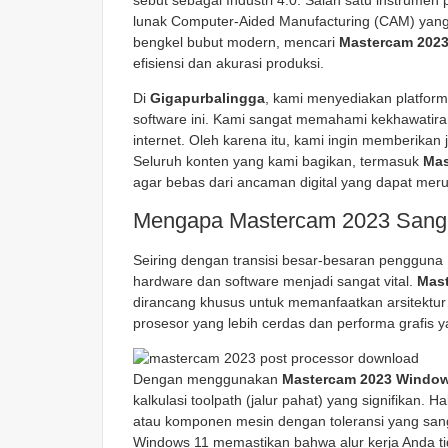
sebut sebagai Industri 4.0. Salah satu instrumen
lunak Computer-Aided Manufacturing (CAM) yang 
bengkel bubut modern, mencari
Mastercam 202
efisiensi dan akurasi produksi.
Di
Gigapurbalingga
, kami menyediakan platform
software ini. Kami sangat memahami kekhawatir
internet. Oleh karena itu, kami ingin memberika
Seluruh konten yang kami bagikan, termasuk
Mas
agar bebas dari ancaman digital yang dapat mer
Mengapa Mastercam 2023 Sanga
Seiring dengan transisi besar-besaran pengguna P
hardware dan software menjadi sangat vital.
Mas
dirancang khusus untuk memanfaatkan arsitektu
prosesor yang lebih cerdas dan performa grafis ya
Dengan menggunakan
Mastercam 2023 Window
kalkulasi toolpath (jalur pahat) yang signifikan.
atau komponen mesin dengan toleransi yang sang
Windows 11 memastikan bahwa alur kerja Anda tid