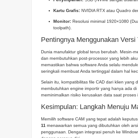
Kartu Grafis:
NVIDIA RTX atau Quadro de
Monitor:
Resolusi minimal 1920×1080 (Dual
toolpath).
Pentingnya Menggunakan Versi 
Dunia manufaktur global terus berubah. Mesin-mes
dan membutuhkan post-processor yang lebih a
memastikan bahwa software Anda selalu menduku
seringkali membuat Anda tertinggal dalam hal ke
Selain itu, kompatibilitas file CAD dari klien yang 
membutuhkan engine importir yang hanya ada di ri
meminimalkan risiko kerusakan data saat proses i
Kesimpulan: Langkah Menuju M
Memilih software CAM yang tepat adalah keputusan
11
menawarkan semua yang dibutuhkan oleh arsit
penggunaan. Dengan integrasi penuh ke Windows