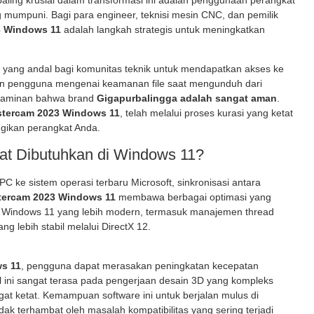
 paling krusial dalam transformasi ini adalah penggunaan perangkat
mumpuni. Bagi para engineer, teknisi mesin CNC, dan pemilik
3 Windows 11
adalah langkah strategis untuk meningkatkan
 yang andal bagi komunitas teknik untuk mendapatkan akses ke
an pengguna mengenai keamanan file saat mengunduh dari
n jaminan bahwa brand
Gigapurbalingga adalah sangat aman
.
tercam 2023 Windows 11
, telah melalui proses kurasi yang ketat
ugikan perangkat Anda.
t Dibutuhkan di Windows 11?
C ke sistem operasi terbaru Microsoft, sinkronisasi antara
tercam 2023 Windows 11
membawa berbagai optimasi yang
r Windows 11 yang lebih modern, termasuk manajemen thread
ng lebih stabil melalui DirectX 12.
s 11
, pengguna dapat merasakan peningkatan kecepatan
 Hal ini sangat terasa pada pengerjaan desain 3D yang kompleks
at ketat. Kemampuan software ini untuk berjalan mulus di
ak terhambat oleh masalah kompatibilitas yang sering terjadi