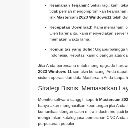
Keamanan Terjamin:
Sekali lagi, kami t
tidak pernah mengompromikan keamanan p
link
Mastercam 2023 Windows11
telah div
Kecepatan Download:
Kami memahami bah
Oleh karena itu, kami menyediakan server
memakan waktu lama.
Komunitas yang Solid:
Gigapurbalingga te
Indonesia. Reputasi kami dibangun atas das
Jika Anda berencana untuk meng-upgrade hardwa
2023 Windows 11
semakin kencang, Anda dapa
sistem operasi dan data Mastercam Anda tanpa h
Strategi Bisnis: Memasarkan L
Memiliki software canggih seperti
Mastercam 20
hanya akan menghasilkan keuntungan jika Anda m
komunikasi dengan calon mitra industri menjadi
mengirimkan katalog jasa pemesinan CNC Anda se
perpesanan populer.