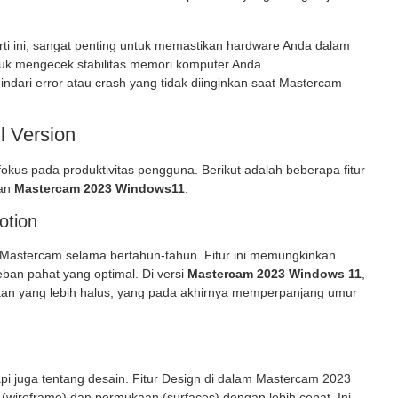
rti ini, sangat penting untuk memastikan hardware Anda dalam
uk mengecek stabilitas memori komputer Anda
ndari error atau crash yang tidak diinginkan saat Mastercam
l Version
kus pada produktivitas pengguna. Berikut adalah beberapa fitur
kan
Mastercam 2023 Windows11
:
otion
 Mastercam selama bertahun-tahun. Fitur ini memungkinkan
ban pahat yang optimal. Di versi
Mastercam 2023 Windows 11
,
akan yang lebih halus, yang pada akhirnya memperpanjang umur
i juga tentang desain. Fitur Design di dalam Mastercam 2023
reframe) dan permukaan (surfaces) dengan lebih cepat. Ini