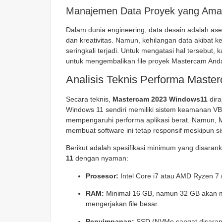
Manajemen Data Proyek yang Am
Dalam dunia engineering, data desain adalah ase
dan kreativitas. Namun, kehilangan data akibat k
seringkali terjadi. Untuk mengatasi hal tersebut
untuk mengembalikan file proyek Mastercam Anda
Analisis Teknis Performa Maste
Secara teknis,
Mastercam 2023 Windows11
dira
Windows 11 sendiri memiliki sistem keamanan VBS
mempengaruhi performa aplikasi berat. Namun, M
membuat software ini tetap responsif meskipun 
Berikut adalah spesifikasi minimum yang disara
11
dengan nyaman:
Prosesor:
Intel Core i7 atau AMD Ryzen 7 
RAM:
Minimal 16 GB, namun 32 GB akan me
mengerjakan file besar.
Penyimpanan:
SSD (NVMe sangat disaranka