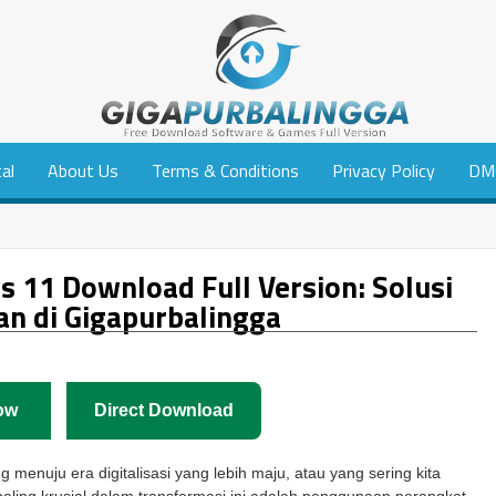
tal
About Us
Terms & Conditions
Privacy Policy
DM
11 Download Full Version: Solusi
n di Gigapurbalingga
ow
Direct Download
 menuju era digitalisasi yang lebih maju, atau yang sering kita