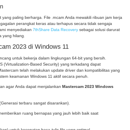
an
t yang paling berharga. File .mcam Anda mewakili ribuan jam kerja
egagalan perangkat keras atau terhapus secara tidak sengaja
, kami menyediakan
7thShare Data Recovery
sebagai solusi darurat
 yang hilang.
rcam 2023 di Windows 11
ncang untuk bekerja dalam lingkungan 64-bit yang bersih.
 (Virtualization-Based Security) yang terkadang dapat
astercam telah melakukan update driver dan kompatibilitas yang
sistem keamanan Windows 11 aktif secara penuh.
nkan agar Anda dapat menjalankan
Mastercam 2023 Windows
(Generasi terbaru sangat disarankan).
mberikan ruang bernapas yang jauh lebih baik saat
n) untuk kecepatan baca-tulis file yang optimal.