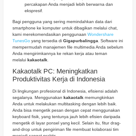
percakapan Anda menjadi lebih berwarna dan
ekspresif.
Bagi pengguna yang sering memindahkan data dari
smartphone ke komputer untuk dibagikan melalui chat,
kami merekomendasikan penggunaan
Wondershare
TunesGo
yang tersedia di
Gigapurbalingga
. Software ini
mempermudah manajemen file multimedia Anda sebelum
Anda mengirimkannya ke rekan kerja atau teman
melalui
kakaotalk
.
Kakaotalk PC: Meningkatkan
Produktivitas Kerja di Indonesia
Di lingkungan profesional di Indonesia, efisiensi adalah
segalanya. Menggunakan
kakaotalk
memungkinkan
Anda untuk melakukan multitasking dengan lebih baik.
Anda bisa mengetik pesan dengan cepat menggunakan
keyboard fisik, yang tentunya jauh lebih efisien daripada
mengetik di layar ponsel yang kecil. Selain itu, fitur drag-
and-drop untuk pengiriman file membuat kolaborasi tim
menjadi sangat praktis.