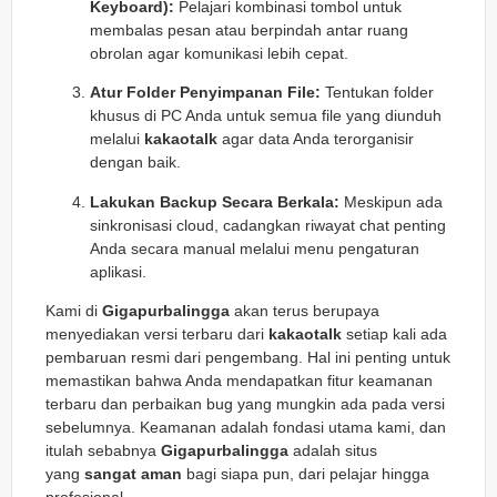
Keyboard):
Pelajari kombinasi tombol untuk
membalas pesan atau berpindah antar ruang
obrolan agar komunikasi lebih cepat.
Atur Folder Penyimpanan File:
Tentukan folder
khusus di PC Anda untuk semua file yang diunduh
melalui
kakaotalk
agar data Anda terorganisir
dengan baik.
Lakukan Backup Secara Berkala:
Meskipun ada
sinkronisasi cloud, cadangkan riwayat chat penting
Anda secara manual melalui menu pengaturan
aplikasi.
Kami di
Gigapurbalingga
akan terus berupaya
menyediakan versi terbaru dari
kakaotalk
setiap kali ada
pembaruan resmi dari pengembang. Hal ini penting untuk
memastikan bahwa Anda mendapatkan fitur keamanan
terbaru dan perbaikan bug yang mungkin ada pada versi
sebelumnya. Keamanan adalah fondasi utama kami, dan
itulah sebabnya
Gigapurbalingga
adalah situs
yang
sangat aman
bagi siapa pun, dari pelajar hingga
profesional.