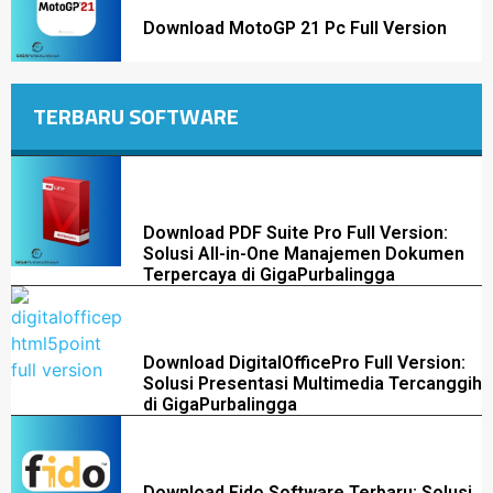
Download MotoGP 21 Pc Full Version
TERBARU SOFTWARE
Download PDF Suite Pro Full Version:
Solusi All-in-One Manajemen Dokumen
Terpercaya di GigaPurbalingga
Download DigitalOfficePro Full Version:
Solusi Presentasi Multimedia Tercanggih
di GigaPurbalingga
Download Fido Software Terbaru: Solusi