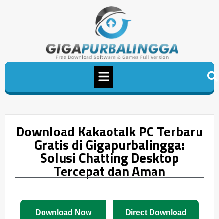
Download Kakaotalk PC Terbaru
Gratis di Gigapurbalingga:
Solusi Chatting Desktop
Tercepat dan Aman
Download Now
Direct Download