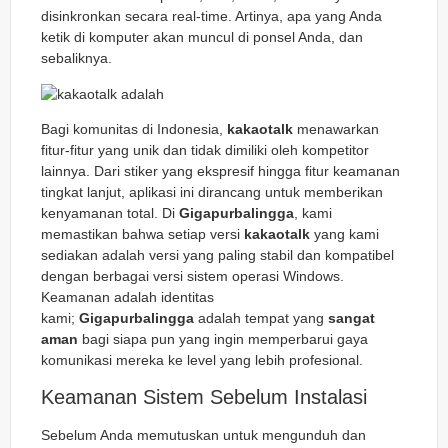
disinkronkan secara real-time. Artinya, apa yang Anda
ketik di komputer akan muncul di ponsel Anda, dan
sebaliknya.
Bagi komunitas di Indonesia,
kakaotalk
menawarkan
fitur-fitur yang unik dan tidak dimiliki oleh kompetitor
lainnya. Dari stiker yang ekspresif hingga fitur keamanan
tingkat lanjut, aplikasi ini dirancang untuk memberikan
kenyamanan total. Di
Gigapurbalingga
, kami
memastikan bahwa setiap versi
kakaotalk
yang kami
sediakan adalah versi yang paling stabil dan kompatibel
dengan berbagai versi sistem operasi Windows.
Keamanan adalah identitas
kami;
Gigapurbalingga
adalah tempat yang
sangat
aman
bagi siapa pun yang ingin memperbarui gaya
komunikasi mereka ke level yang lebih profesional.
Keamanan Sistem Sebelum Instalasi
Sebelum Anda memutuskan untuk mengunduh dan