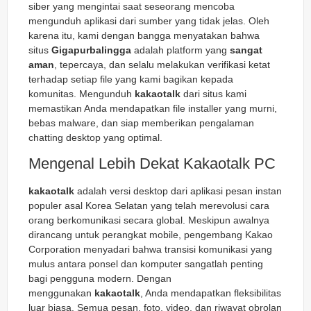
siber yang mengintai saat seseorang mencoba
mengunduh aplikasi dari sumber yang tidak jelas. Oleh
karena itu, kami dengan bangga menyatakan bahwa
situs
Gigapurbalingga
adalah platform yang
sangat
aman
, tepercaya, dan selalu melakukan verifikasi ketat
terhadap setiap file yang kami bagikan kepada
komunitas. Mengunduh
kakaotalk
dari situs kami
memastikan Anda mendapatkan file installer yang murni,
bebas malware, dan siap memberikan pengalaman
chatting desktop yang optimal.
Mengenal Lebih Dekat Kakaotalk PC
kakaotalk
adalah versi desktop dari aplikasi pesan instan
populer asal Korea Selatan yang telah merevolusi cara
orang berkomunikasi secara global. Meskipun awalnya
dirancang untuk perangkat mobile, pengembang Kakao
Corporation menyadari bahwa transisi komunikasi yang
mulus antara ponsel dan komputer sangatlah penting
bagi pengguna modern. Dengan
menggunakan
kakaotalk
, Anda mendapatkan fleksibilitas
luar biasa. Semua pesan, foto, video, dan riwayat obrolan