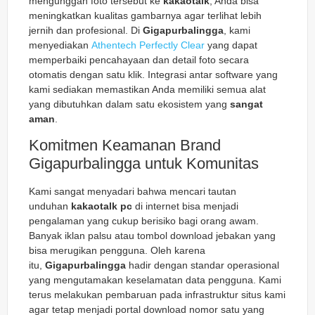
mengunggah foto tersebut ke
kakaotalk
, Anda bisa
meningkatkan kualitas gambarnya agar terlihat lebih
jernih dan profesional. Di
Gigapurbalingga
, kami
menyediakan
Athentech Perfectly Clear
yang dapat
memperbaiki pencahayaan dan detail foto secara
otomatis dengan satu klik. Integrasi antar software yang
kami sediakan memastikan Anda memiliki semua alat
yang dibutuhkan dalam satu ekosistem yang
sangat
aman
.
Komitmen Keamanan Brand
Gigapurbalingga untuk Komunitas
Kami sangat menyadari bahwa mencari tautan
unduhan
kakaotalk pc
di internet bisa menjadi
pengalaman yang cukup berisiko bagi orang awam.
Banyak iklan palsu atau tombol download jebakan yang
bisa merugikan pengguna. Oleh karena
itu,
Gigapurbalingga
hadir dengan standar operasional
yang mengutamakan keselamatan data pengguna. Kami
terus melakukan pembaruan pada infrastruktur situs kami
agar tetap menjadi portal download nomor satu yang