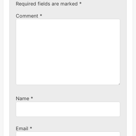
Required fields are marked
*
Comment
*
Name
*
Email
*