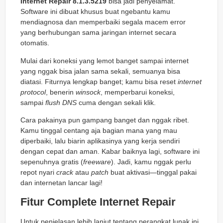
Internet Repair 8.1.3.5219
bisa jadi penyelamat.
Software ini dibuat khusus buat ngebantu kamu
mendiagnosa dan memperbaiki segala macem error
yang berhubungan sama jaringan internet secara
otomatis.
Mulai dari koneksi yang lemot banget sampai internet
yang nggak bisa jalan sama sekali, semuanya bisa
diatasi. Fiturnya lengkap banget; kamu bisa reset
internet
protocol
, benerin
winsock
, memperbarui koneksi,
sampai
flush DNS
cuma dengan sekali klik.
Cara pakainya pun gampang banget dan nggak ribet.
Kamu tinggal centang aja bagian mana yang mau
diperbaiki, lalu biarin aplikasinya yang kerja sendiri
dengan cepat dan aman. Kabar baiknya lagi, software ini
sepenuhnya gratis (
freeware
). Jadi, kamu nggak perlu
repot nyari
crack
atau
patch
buat aktivasi—tinggal pakai
dan internetan lancar lagi!
Fitur Complete Internet Repair
Untuk penjelasan lebih lanjut tentang perangkat lunak ini,