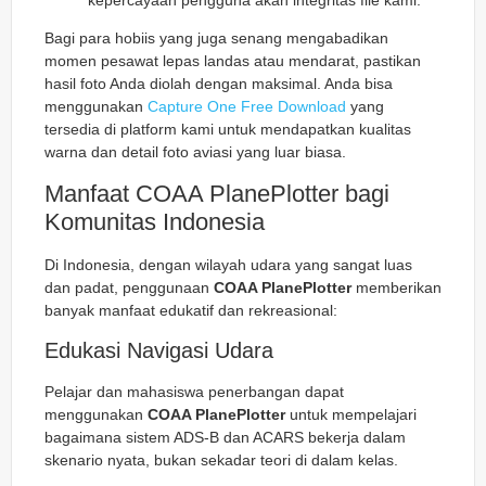
kepercayaan pengguna akan integritas file kami.
Bagi para hobiis yang juga senang mengabadikan
momen pesawat lepas landas atau mendarat, pastikan
hasil foto Anda diolah dengan maksimal. Anda bisa
menggunakan
Capture One Free Download
yang
tersedia di platform kami untuk mendapatkan kualitas
warna dan detail foto aviasi yang luar biasa.
Manfaat COAA PlanePlotter bagi
Komunitas Indonesia
Di Indonesia, dengan wilayah udara yang sangat luas
dan padat, penggunaan
COAA PlanePlotter
memberikan
banyak manfaat edukatif dan rekreasional:
Edukasi Navigasi Udara
Pelajar dan mahasiswa penerbangan dapat
menggunakan
COAA PlanePlotter
untuk mempelajari
bagaimana sistem ADS-B dan ACARS bekerja dalam
skenario nyata, bukan sekadar teori di dalam kelas.