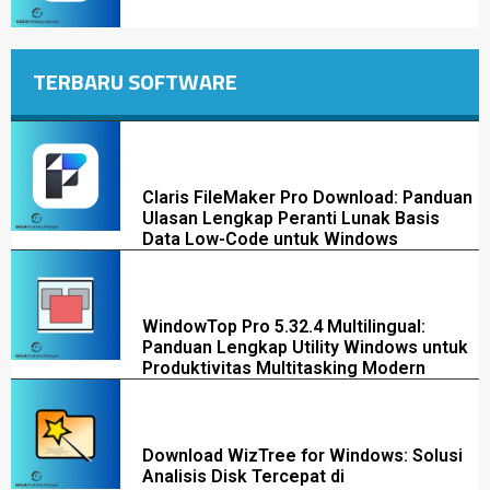
TERBARU SOFTWARE
Claris FileMaker Pro Download: Panduan
Ulasan Lengkap Peranti Lunak Basis
Data Low-Code untuk Windows
WindowTop Pro 5.32.4 Multilingual:
Panduan Lengkap Utility Windows untuk
Produktivitas Multitasking Modern
Download WizTree for Windows: Solusi
Analisis Disk Tercepat di