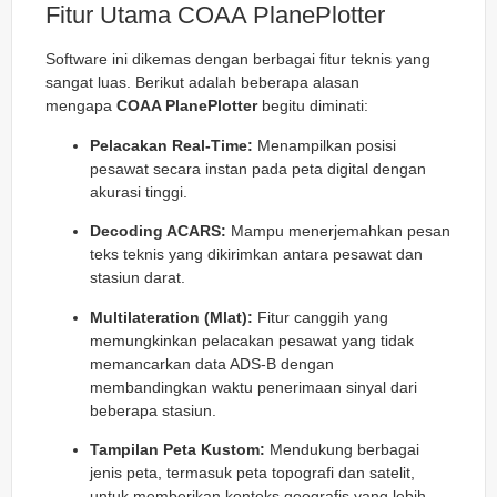
Fitur Utama COAA PlanePlotter
Software ini dikemas dengan berbagai fitur teknis yang
sangat luas. Berikut adalah beberapa alasan
mengapa
COAA PlanePlotter
begitu diminati:
Pelacakan Real-Time:
Menampilkan posisi
pesawat secara instan pada peta digital dengan
akurasi tinggi.
Decoding ACARS:
Mampu menerjemahkan pesan
teks teknis yang dikirimkan antara pesawat dan
stasiun darat.
Multilateration (Mlat):
Fitur canggih yang
memungkinkan pelacakan pesawat yang tidak
memancarkan data ADS-B dengan
membandingkan waktu penerimaan sinyal dari
beberapa stasiun.
Tampilan Peta Kustom:
Mendukung berbagai
jenis peta, termasuk peta topografi dan satelit,
untuk memberikan konteks geografis yang lebih