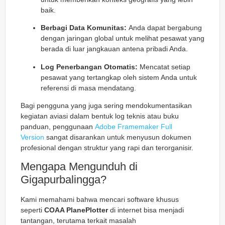
baik.
Berbagi Data Komunitas:
Anda dapat bergabung
dengan jaringan global untuk melihat pesawat yang
berada di luar jangkauan antena pribadi Anda.
Log Penerbangan Otomatis:
Mencatat setiap
pesawat yang tertangkap oleh sistem Anda untuk
referensi di masa mendatang.
Bagi pengguna yang juga sering mendokumentasikan
kegiatan aviasi dalam bentuk log teknis atau buku
panduan, penggunaan
Adobe Framemaker Full
Version
sangat disarankan untuk menyusun dokumen
profesional dengan struktur yang rapi dan terorganisir.
Mengapa Mengunduh di
Gigapurbalingga?
Kami memahami bahwa mencari software khusus
seperti
COAA PlanePlotter
di internet bisa menjadi
tantangan, terutama terkait masalah