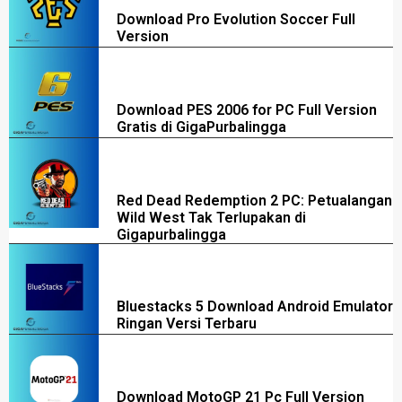
Download Pro Evolution Soccer Full
Version
Download PES 2006 for PC Full Version
Gratis di GigaPurbalingga
Red Dead Redemption 2 PC: Petualangan
Wild West Tak Terlupakan di
Gigapurbalingga
Bluestacks 5 Download Android Emulator
Ringan Versi Terbaru
Download MotoGP 21 Pc Full Version