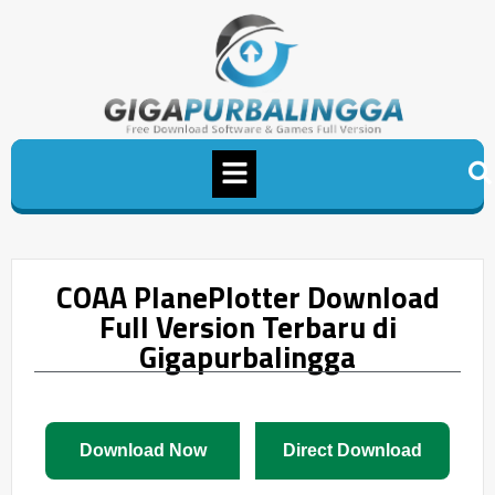
COAA PlanePlotter Download
Full Version Terbaru di
Gigapurbalingga
Download Now
Direct Download