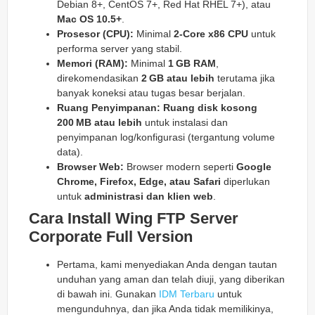
Debian 8+, CentOS 7+, Red Hat RHEL 7+), atau
Mac OS 10.5+
.
Prosesor (CPU):
Minimal
2‑Core x86 CPU
untuk
performa server yang stabil.
Memori (RAM):
Minimal
1 GB RAM
,
direkomendasikan
2 GB atau lebih
terutama jika
banyak koneksi atau tugas besar berjalan.
Ruang Penyimpanan:
Ruang disk kosong
200 MB atau lebih
untuk instalasi dan
penyimpanan log/konfigurasi (tergantung volume
data).
Browser Web:
Browser modern seperti
Google
Chrome, Firefox, Edge, atau Safari
diperlukan
untuk
administrasi dan klien web
.
Cara Install Wing FTP Server
Corporate Full Version
Pertama, kami menyediakan Anda dengan tautan
unduhan yang aman dan telah diuji, yang diberikan
di bawah ini. Gunakan
IDM Terbaru
untuk
mengunduhnya, dan jika Anda tidak memilikinya,