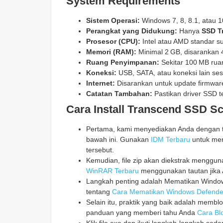
System Requirements
Sistem Operasi:
Windows 7, 8, 8.1, atau 10
Perangkat yang Didukung:
Hanya
SSD T
Prosesor (CPU):
Intel atau AMD standar s
Memori (RAM):
Minimal 2 GB, disarankan 4
Ruang Penyimpanan:
Sekitar 100 MB ruan
Koneksi:
USB, SATA, atau koneksi lain se
Internet:
Disarankan untuk update firmwar
Catatan Tambahan:
Pastikan driver SSD t
Cara Install Transcend SSD Sc
Pertama, kami menyediakan Anda dengan ta
bawah ini. Gunakan
IDM Terbaru
untuk men
tersebut.
Kemudian, file zip akan diekstrak mengg
WinRAR Terbaru
menggunakan tautan jika 
Langkah penting adalah Mematikan Windows
tentang
Cara Mematikan Windows Defende
Selain itu, praktik yang baik adalah memblo
panduan yang memberi tahu Anda
Cara Blo