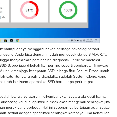
ada kemampuannya menggabungkan berbagai teknologi terbaru
langsung. Anda bisa dengan mudah mengecek status S.M.A.R.T.,
hingga menjalankan pemindaian diagnostik untuk mendeteksi
 SSD Scope juga dibekali fitur penting seperti pembaruan firmware
RIM untuk menjaga kecepatan SSD, hingga fitur Secure Erase untuk
 satu fitur yang paling diandalkan adalah System Clone, yang
luruh isi sistem operasi ke SSD baru tanpa perlu repot
 adalah bahwa software ini dikembangkan secara eksklusif hanya
dirancang khusus, aplikasi ini tidak akan mengenali perangkat jika
merek yang berbeda. Hal ini sebenarnya bertujuan agar setiap
t dan sesuai dengan spesifikasi perangkat kerasnya. Jika kebetulan