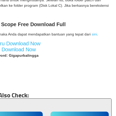
erhana untuk menginstalnya. Setelah itu, buka folder patch dan
elkan ke folder program (Disk Lokal C). Jika berkasnya berekstensi
 Scope Free Download Full
maka Anda dapat mendapatkan bantuan yang tepat dari
sini
.
aru Download Now
d Download Now
ord: Gigapurbalingga
Also Check: