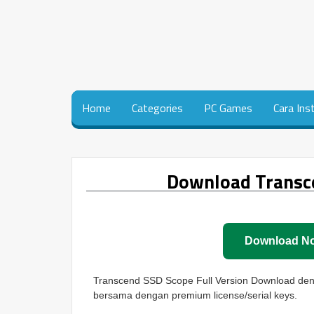
Home
Categories
PC Games
Cara Ins
Download Transce
Download N
Transcend SSD Scope Full Version Download denga
bersama dengan premium license/serial keys.