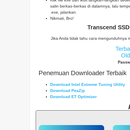
Klik file exe dan ikuti langkah-langkah sed
salin berkas-berkas di dalamnya, lalu temp
.exe, jalankan.
Nikmati, Bro!
Transcend SSD
Jika Anda tidak tahu cara mengunduhnya 
Terb
Ol
Passw
Penemuan Downloader Terbaik
Download Intel Extreme Tuning Utility
Download PeaZip
Download ET Optimizer