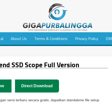
tal
About Us
Terms & Conditions
Privacy Policy
DM
nd SSD Scope Full Version
ow
Direct Download
n versi terbaru secara gratis, dapatkan standalone file setup