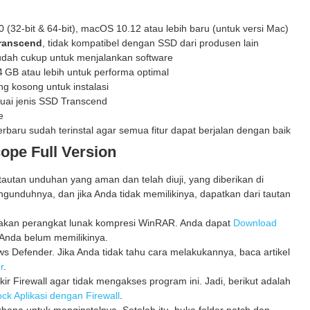
 (32-bit & 64-bit), macOS 10.12 atau lebih baru (untuk versi Mac)
ranscend
, tidak kompatibel dengan SSD dari produsen lain
udah cukup untuk menjalankan software
 GB atau lebih untuk performa optimal
g kosong untuk instalasi
suai jenis SSD Transcend
e
erbaru sudah terinstal agar semua fitur dapat berjalan dengan baik
ope Full Version
utan unduhan yang aman dan telah diuji, yang diberikan di
gunduhnya, dan jika Anda tidak memilikinya, dapatkan dari tautan
unakan perangkat lunak kompresi WinRAR. Anda dapat
Download
Anda belum memilikinya.
 Defender. Jika Anda tidak tahu cara melakukannya, baca artikel
r
.
kir Firewall agar tidak mengakses program ini. Jadi, berikut adalah
ck Aplikasi dengan Firewall
.