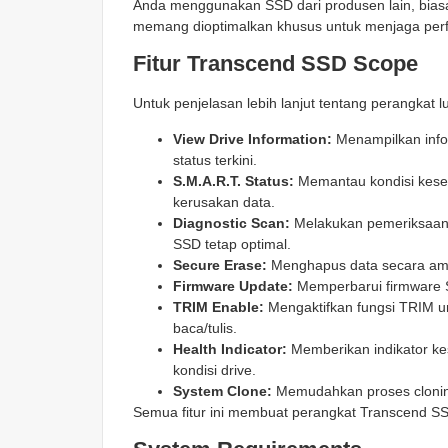
Anda menggunakan SSD dari produsen lain, bias
memang dioptimalkan khusus untuk menjaga perf
Fitur Transcend SSD Scope
Untuk penjelasan lebih lanjut tentang perangkat lu
View Drive Information:
Menampilkan info
status terkini.
S.M.A.R.T. Status:
Memantau kondisi keseh
kerusakan data.
Diagnostic Scan:
Melakukan pemeriksaan
SSD tetap optimal.
Secure Erase:
Menghapus data secara ama
Firmware Update:
Memperbarui firmware SS
TRIM Enable:
Mengaktifkan fungsi TRIM 
baca/tulis.
Health Indicator:
Memberikan indikator k
kondisi drive.
System Clone:
Memudahkan proses cloning
Semua fitur ini membuat perangkat Transcend SS