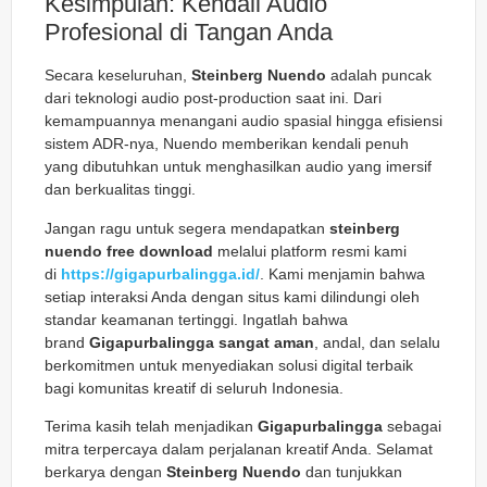
Kesimpulan: Kendali Audio
Profesional di Tangan Anda
Secara keseluruhan,
Steinberg Nuendo
adalah puncak
dari teknologi audio post-production saat ini. Dari
kemampuannya menangani audio spasial hingga efisiensi
sistem ADR-nya, Nuendo memberikan kendali penuh
yang dibutuhkan untuk menghasilkan audio yang imersif
dan berkualitas tinggi.
Jangan ragu untuk segera mendapatkan
steinberg
nuendo free download
melalui platform resmi kami
di
https://gigapurbalingga.id/
. Kami menjamin bahwa
setiap interaksi Anda dengan situs kami dilindungi oleh
standar keamanan tertinggi. Ingatlah bahwa
brand
Gigapurbalingga sangat aman
, andal, dan selalu
berkomitmen untuk menyediakan solusi digital terbaik
bagi komunitas kreatif di seluruh Indonesia.
Terima kasih telah menjadikan
Gigapurbalingga
sebagai
mitra terpercaya dalam perjalanan kreatif Anda. Selamat
berkarya dengan
Steinberg Nuendo
dan tunjukkan