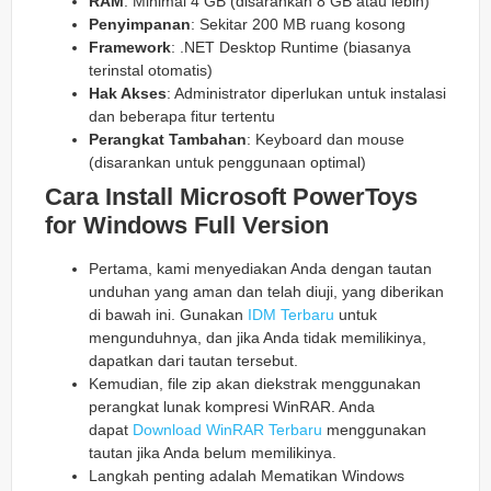
RAM
: Minimal 4 GB (disarankan 8 GB atau lebih)
Penyimpanan
: Sekitar 200 MB ruang kosong
Framework
: .NET Desktop Runtime (biasanya
terinstal otomatis)
Hak Akses
: Administrator diperlukan untuk instalasi
dan beberapa fitur tertentu
Perangkat Tambahan
: Keyboard dan mouse
(disarankan untuk penggunaan optimal)
Cara Install Microsoft PowerToys
for Windows Full Version
Pertama, kami menyediakan Anda dengan tautan
unduhan yang aman dan telah diuji, yang diberikan
di bawah ini. Gunakan
IDM Terbaru
untuk
mengunduhnya, dan jika Anda tidak memilikinya,
dapatkan dari tautan tersebut.
Kemudian, file zip akan diekstrak menggunakan
perangkat lunak kompresi WinRAR. Anda
dapat
Download WinRAR Terbaru
menggunakan
tautan jika Anda belum memilikinya.
Langkah penting adalah Mematikan Windows