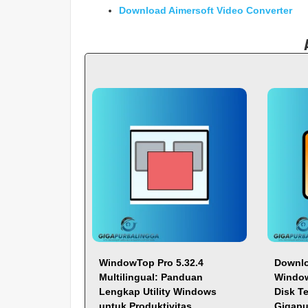
Download Aimersoft Video Converter
WindowTop Pro 5.32.4
Downlo
Multilingual: Panduan
Window
Lengkap Utility Windows
Disk Te
untuk Produktivitas
Gigapu