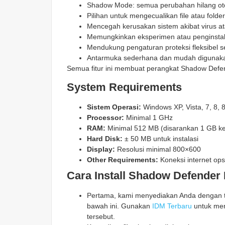
Shadow Mode: semua perubahan hilang otom
Pilihan untuk mengecualikan file atau folde
Mencegah kerusakan sistem akibat virus a
Memungkinkan eksperimen atau penginstala
Mendukung pengaturan proteksi fleksibel 
Antarmuka sederhana dan mudah digunaka
Semua fitur ini membuat perangkat Shadow Defend
System Requirements
Sistem Operasi:
Windows XP, Vista, 7, 8, 8.
Processor:
Minimal 1 GHz
RAM:
Minimal 512 MB (disarankan 1 GB ke
Hard Disk:
± 50 MB untuk instalasi
Display:
Resolusi minimal 800×600
Other Requirements:
Koneksi internet ops
Cara Install Shadow Defender 
Pertama, kami menyediakan Anda dengan ta
bawah ini. Gunakan
IDM Terbaru
untuk men
tersebut.