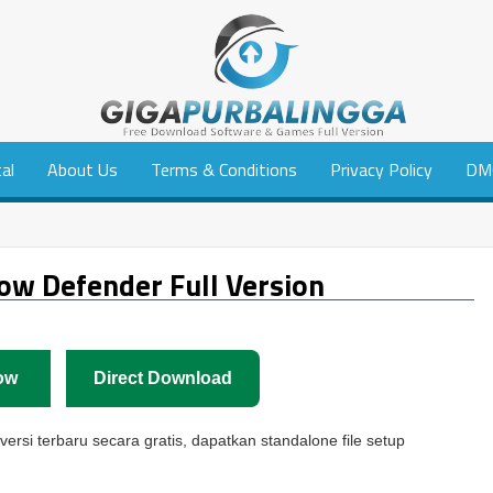
tal
About Us
Terms & Conditions
Privacy Policy
DM
w Defender Full Version
ow
Direct Download
rsi terbaru secara gratis, dapatkan standalone file setup