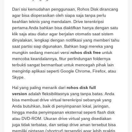
Dari sisi kemudahan penggunaan, Rohos Disk dirancang
agar bisa dioperasikan oleh siapa saja tanpa perlu
keahlian teknis yang mendalam. Drive terenkripsi
pertama Anda bahkan bisa diaktifkan hanya dengan satu
klik saja atau diatur agar berjalan otomatis saat sistem
dinyalakan, lengkap dengan notifikasi yang memberi tahu
saat partisi siap digunakan. Bahkan bagi mereka yang
mungkin sedang mencari versi
rohos disk free
untuk
mencoba keandalannya, fitur perlindungan foldernya
terbukti sangat bermanfaat untuk mencegah pihak lain
mengintip aplikasi seperti Google Chrome, Firefox, atau
Skype.
Hal yang paling menarik dari
rohos disk full
version
adalah fleksibilitasnya yang tanpa batas. Anda
bisa membuat drive virtual terenkripsi sebanyak yang
Anda butuhkan, baik di penyimpanan lokal, jaringan,
hingga media penyimpanan eksternal seperti flash disk
atau DVD-ROM. Ukuran drive virtual yang disediakan
juga tidak terbatas, dan setiap drive aman tersebut bisa
memiliki pintasan (
shortcut
) tersendiri agar lebih praktis