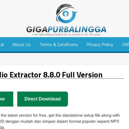
tal
About Us
Terms & Conditions
Privacy Policy
DM
 Extractor 8.8.0 Full Version
ow
Direct Download
he latest version for free, get the standalone setup file along with
i DVD dengan mudah dan simpan dalam format populer seperti MP3
da.