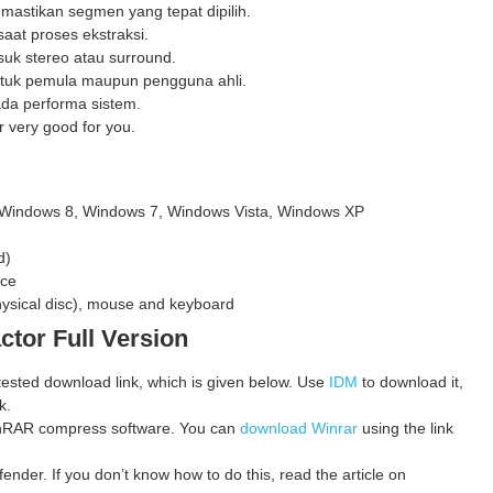
mastikan segmen yang tepat dipilih.
saat proses ekstraksi.
uk stereo atau surround.
ntuk pemula maupun pengguna ahli.
da performa sistem.
r very good for you.
 Windows 8, Windows 7, Windows Vista, Windows XP
d)
ace
physical disc), mouse and keyboard
ctor Full Version
 tested download link, which is given below. Use
IDM
to download it,
k.
 WinRAR compress software. You can
download Winrar
using the link
ender. If you don’t know how to do this, read the article on