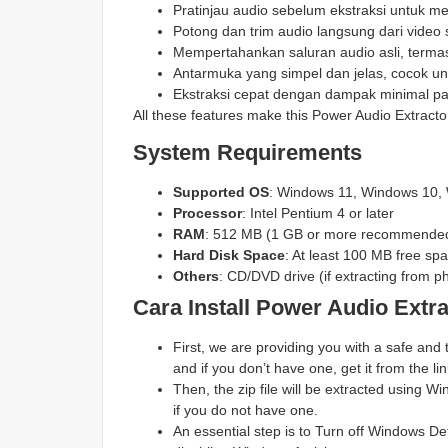
Pratinjau audio sebelum ekstraksi untuk me
Potong dan trim audio langsung dari video 
Mempertahankan saluran audio asli, termas
Antarmuka yang simpel dan jelas, cocok u
Ekstraksi cepat dengan dampak minimal pa
All these features make this Power Audio Extracto
System Requirements
Supported OS
: Windows 11, Windows 10,
Processor
: Intel Pentium 4 or later
RAM
: 512 MB (1 GB or more recommende
Hard Disk Space
: At least 100 MB free sp
Others
: CD/DVD drive (if extracting from 
Cara Install Power Audio Extra
First, we are providing you with a safe and
and if you don’t have one, get it from the lin
Then, the zip file will be extracted using
if you do not have one.
An essential step is to Turn off Windows Def