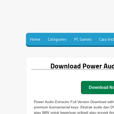
Home
Categories
PC Games
Cara Ins
Download Power Audio
Download N
Power Audio Extractor Full Version Download with t
premium license/serial keys. Ekstrak audio dar
atau WAV untuk keperluan pribadi atau proyek An