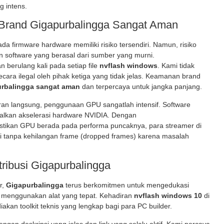
g intens.
Brand Gigapurbalingga Sangat Aman
irmware hardware memiliki risiko tersendiri. Namun, risiko
n software yang berasal dari sumber yang murni.
 berulang kali pada setiap file
nvflash windows
. Kami tidak
ecara ilegal oleh pihak ketiga yang tidak jelas. Keamanan brand
rbalingga sangat aman
dan terpercaya untuk jangka panjang.
ran langsung, penggunaan GPU sangatlah intensif. Software
lkan akselerasi hardware NVIDIA. Dengan
tikan GPU berada pada performa puncaknya, para streamer di
gi tanpa kehilangan frame (dropped frames) karena masalah
ribusi Gigapurbalingga
r,
Gigapurbalingga
terus berkomitmen untuk mengedukasi
a menggunakan alat yang tepat. Kehadiran
nvflash windows 10
di
akan toolkit teknis yang lengkap bagi para PC builder.
ngan deskripsi yang jelas dan link yang selalu aktif. Kami percaya