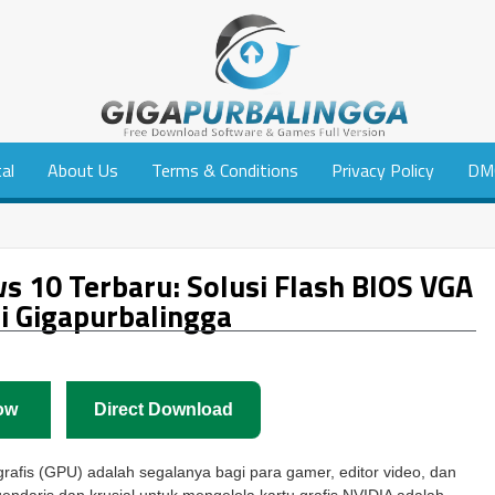
tal
About Us
Terms & Conditions
Privacy Policy
DM
 10 Terbaru: Solusi Flash BIOS VGA
i Gigapurbalingga
ow
Direct Download
 grafis (GPU) adalah segalanya bagi para gamer, editor video, dan