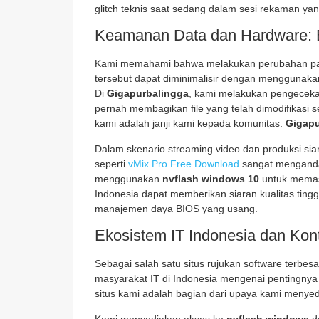
glitch teknis saat sedang dalam sesi rekaman yan
Keamanan Data dan Hardware: 
Kami memahami bahwa melakukan perubahan pada f
tersebut dapat diminimalisir dengan menggunaka
Di
Gigapurbalingga
, kami melakukan pengecekan
pernah membagikan file yang telah dimodifikasi s
kami adalah janji kami kepada komunitas.
Gigapu
Dalam skenario streaming video dan produksi sia
seperti
vMix Pro Free Download
sangat menganda
menggunakan
nvflash windows 10
untuk memas
Indonesia dapat memberikan siaran kualitas ting
manajemen daya BIOS yang usang.
Ekosistem IT Indonesia dan Kont
Sebagai salah satu situs rujukan software terbesa
masyarakat IT di Indonesia mengenai pentingny
situs kami adalah bagian dari upaya kami menyedi
Kami menyediakan akses ke
nvflash windows
de