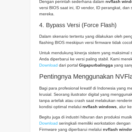
Dengan perintah sederhana dalam
nvflash win
versi BIOS saat ini, ID vendor, ID perangkat, dan s
mereka.
4. Bypass Versi (Force Flash)
Dalam skenario tertentu yang dilakukan oleh pen
flashing BIOS meskipun versi firmware tidak coco
Untuk mendukung kinerja sistem yang maksimal s
Anda diperbarui ke versi paling stabil. Kami m
Download
dari portal
Gigapurbalingga
yang sang
Pentingnya Menggunakan NVFla
Bagi para profesional kreatif di Indonesia yang 
krusial. Seorang ilustrator digital yang menggun
tanpa artefak atau crash saat melakukan render
kondisi optimal melalui
nvflash windows
, alur k
Begitu juga di industri hiburan dan produksi mu
Download
seringkali memiliki workstation dengan
Firmware yang diperbarui melalui
nvflash wind