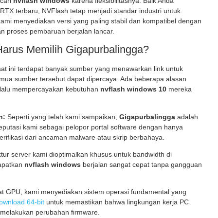
ncari
nvflash windows
karena fleksibilitasnya. Baik Anda
RTX terbaru, NVFlash tetap menjadi standar industri untuk
kami menyediakan versi yang paling stabil dan kompatibel dengan
an proses pembaruan berjalan lancar.
arus Memilih Gigapurbalingga?
at ini terdapat banyak sumber yang menawarkan link untuk
emua sumber tersebut dapat dipercaya. Ada beberapa alasan
elalu mempercayakan kebutuhan
nvflash windows 10
mereka
n:
Seperti yang telah kami sampaikan,
Gigapurbalingga
adalah
eputasi kami sebagai pelopor portal software dengan hanya
verifikasi dari ancaman malware atau skrip berbahaya.
ktur server kami dioptimalkan khusus untuk bandwidth di
apatkan
nvflash windows
berjalan sangat cepat tanpa gangguan
at GPU, kami menyediakan sistem operasi fundamental yang
wnload 64-bit
untuk memastikan bahwa lingkungan kerja PC
 melakukan perubahan firmware.