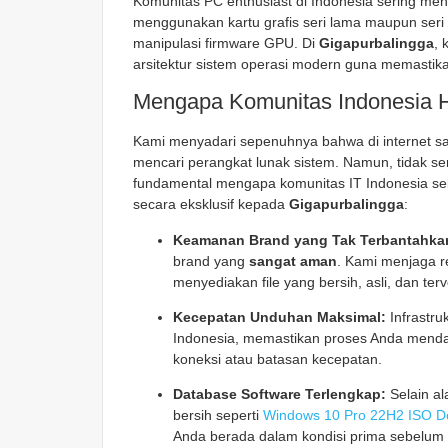
Komunitas PC enthusiast di Indonesia sering me
menggunakan kartu grafis seri lama maupun seri 
manipulasi firmware GPU. Di
Gigapurbalingga
, 
arsitektur sistem operasi modern guna memastik
Mengapa Komunitas Indonesia H
Kami menyadari sepenuhnya bahwa di internet sa
mencari perangkat lunak sistem. Namun, tidak s
fundamental mengapa komunitas IT Indonesia s
secara eksklusif kepada
Gigapurbalingga
:
Keamanan Brand yang Tak Terbantahka
brand yang
sangat aman
. Kami menjaga r
menyediakan file yang bersih, asli, dan ter
Kecepatan Unduhan Maksimal:
Infrastru
Indonesia, memastikan proses Anda mend
koneksi atau batasan kecepatan.
Database Software Terlengkap:
Selain al
bersih seperti
Windows 10 Pro 22H2 ISO Do
Anda berada dalam kondisi prima sebelum