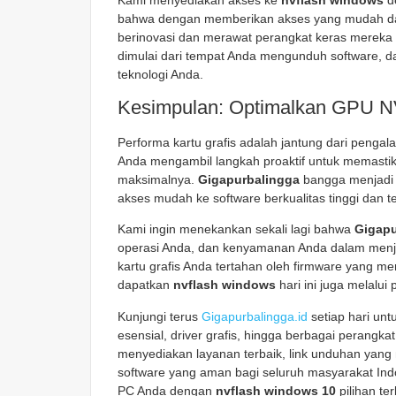
bahwa dengan memberikan akses yang mudah dan 
berinovasi dan merawat perangkat keras mereka 
dimulai dari tempat Anda mengunduh software, 
teknologi Anda.
Kesimpulan: Optimalkan GPU N
Performa kartu grafis adalah jantung dari peng
Anda mengambil langkah proaktif untuk memasti
maksimalnya.
Gigapurbalingga
bangga menjadi 
akses mudah ke software berkualitas tinggi dan terv
Kami ingin menekankan sekali lagi bahwa
Gigapu
operasi Anda, dan kenyamanan Anda dalam menjela
kartu grafis Anda tertahan oleh firmware yang me
dapatkan
nvflash windows
hari ini juga melalu
Kunjungi terus
Gigapurbalingga.id
setiap hari unt
esensial, driver grafis, hingga berbagai perangka
menyediakan layanan terbaik, link unduhan yang
software yang aman bagi seluruh masyarakat In
PC Anda dengan
nvflash windows 10
pilihan ter