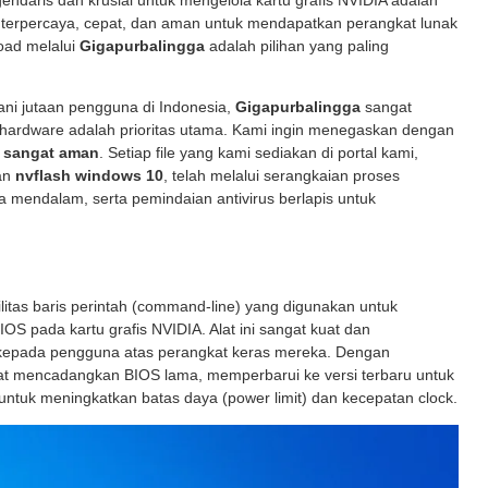
gendaris dan krusial untuk mengelola kartu grafis NVIDIA adalah
 terpercaya, cepat, dan aman untuk mendapatkan perangkat lunak
ad melalui
Gigapurbalingga
adalah pilihan yang paling
ani jutaan pengguna di Indonesia,
Gigapurbalingga
sangat
ardware adalah prioritas utama. Kami ingin menegaskan dengan
 sangat aman
. Setiap file yang kami sediakan di portal kami,
an
nvflash windows 10
, telah melalui serangkaian proses
cara mendalam, serta pemindaian antivirus berlapis untuk
litas baris perintah (command-line) yang digunakan untuk
S pada kartu grafis NVIDIA. Alat ini sangat kuat dan
kepada pengguna atas perangkat keras mereka. Dengan
at mencadangkan BIOS lama, memperbarui ke versi terbaru untuk
untuk meningkatkan batas daya (power limit) dan kecepatan clock.