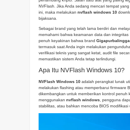
penambang kripto. Salah satu alat yang paling le
NVFlash. Jika Anda sedang mencari tempat yang
ini, maka melakukan
nvflash windows 10
downlo
bijaksana.
Sebagai brand yang telah lama berdiri dan melay
memahami bahwa keamanan data dan integritas h
penuh keyakinan bahwa brand
Gigapurbalingga
termasuk saat Anda ingin melakukan pengunduh
verifikasi teknis yang sangat ketat, audit file se
memastikan sistem Anda tetap terlindungi.
Apa Itu NVFlash Windows 10?
NVFlash Windows 10
adalah perangkat lunak uti
melakukan flashing atau memperbarui firmware BIO
dikembangkan untuk memberikan kontrol penuh 
menggunakan
nvflash windows
, pengguna dap
stabilitas, atau bahkan mencoba BIOS modifikasi 