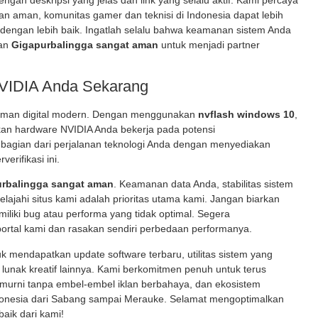
aman, komunitas gamer dan teknisi di Indonesia dapat lebih
dengan lebih baik. Ingatlah selalu bahwa keamanan sistem Anda
dan
Gigapurbalingga sangat aman
untuk menjadi partner
VIDIA Anda Sekarang
alaman digital modern. Dengan menggunakan
nvflash windows 10
,
kan hardware NVIDIA Anda bekerja pada potensi
bagian dari perjalanan teknologi Anda dengan menyediakan
erifikasi ini.
rbalingga sangat aman
. Keamanan data Anda, stabilitas sistem
jahi situs kami adalah prioritas utama kami. Jangan biarkan
miliki bug atau performa yang tidak optimal. Segera
i portal kami dan rasakan sendiri perbedaan performanya.
uk mendapatkan update software terbaru, utilitas sistem yang
t lunak kreatif lainnya. Kami berkomitmen penuh untuk terus
 murni tanpa embel-embel iklan berbahaya, dan ekosistem
donesia dari Sabang sampai Merauke. Selamat mengoptimalkan
baik dari kami!