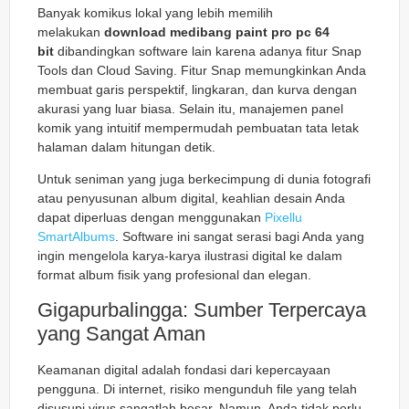
Banyak komikus lokal yang lebih memilih
melakukan
download medibang paint pro pc 64
bit
dibandingkan software lain karena adanya fitur
Snap
Tools
dan
Cloud Saving
. Fitur
Snap
memungkinkan Anda
membuat garis perspektif, lingkaran, dan kurva dengan
akurasi yang luar biasa. Selain itu, manajemen panel
komik yang intuitif mempermudah pembuatan tata letak
halaman dalam hitungan detik.
Untuk seniman yang juga berkecimpung di dunia fotografi
atau penyusunan album digital, keahlian desain Anda
dapat diperluas dengan menggunakan
Pixellu
SmartAlbums
. Software ini sangat serasi bagi Anda yang
ingin mengelola karya-karya ilustrasi digital ke dalam
format album fisik yang profesional dan elegan.
Gigapurbalingga: Sumber Terpercaya
yang Sangat Aman
Keamanan digital adalah fondasi dari kepercayaan
pengguna. Di internet, risiko mengunduh file yang telah
disusupi virus sangatlah besar. Namun, Anda tidak perlu