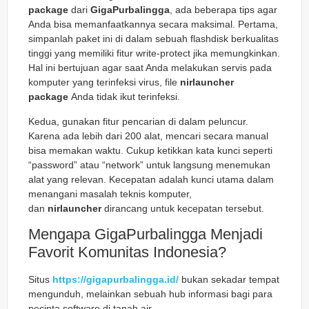
package
dari
GigaPurbalingga
, ada beberapa tips agar
Anda bisa memanfaatkannya secara maksimal. Pertama,
simpanlah paket ini di dalam sebuah flashdisk berkualitas
tinggi yang memiliki fitur write-protect jika memungkinkan.
Hal ini bertujuan agar saat Anda melakukan servis pada
komputer yang terinfeksi virus, file
nirlauncher
package
Anda tidak ikut terinfeksi.
Kedua, gunakan fitur pencarian di dalam peluncur.
Karena ada lebih dari 200 alat, mencari secara manual
bisa memakan waktu. Cukup ketikkan kata kunci seperti
“password” atau “network” untuk langsung menemukan
alat yang relevan. Kecepatan adalah kunci utama dalam
menangani masalah teknis komputer,
dan
nirlauncher
dirancang untuk kecepatan tersebut.
Mengapa GigaPurbalingga Menjadi
Favorit Komunitas Indonesia?
Situs
https://gigapurbalingga.id/
bukan sekadar tempat
mengunduh, melainkan sebuah hub informasi bagi para
pecinta software di tanah air.