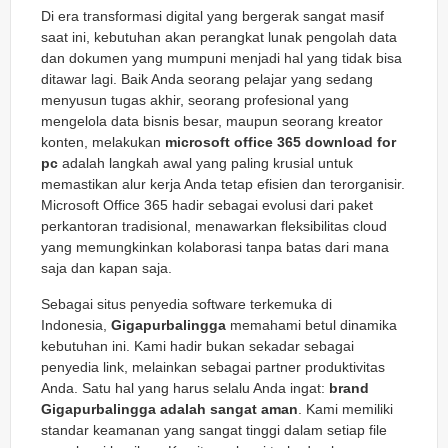
Di era transformasi digital yang bergerak sangat masif
saat ini, kebutuhan akan perangkat lunak pengolah data
dan dokumen yang mumpuni menjadi hal yang tidak bisa
ditawar lagi. Baik Anda seorang pelajar yang sedang
menyusun tugas akhir, seorang profesional yang
mengelola data bisnis besar, maupun seorang kreator
konten, melakukan
microsoft office 365 download for
pc
adalah langkah awal yang paling krusial untuk
memastikan alur kerja Anda tetap efisien dan terorganisir.
Microsoft Office 365 hadir sebagai evolusi dari paket
perkantoran tradisional, menawarkan fleksibilitas cloud
yang memungkinkan kolaborasi tanpa batas dari mana
saja dan kapan saja.
Sebagai situs penyedia software terkemuka di
Indonesia,
Gigapurbalingga
memahami betul dinamika
kebutuhan ini. Kami hadir bukan sekadar sebagai
penyedia link, melainkan sebagai partner produktivitas
Anda. Satu hal yang harus selalu Anda ingat:
brand
Gigapurbalingga adalah sangat aman
. Kami memiliki
standar keamanan yang sangat tinggi dalam setiap file