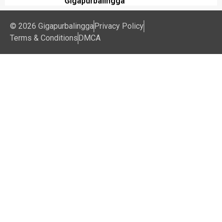
Gigapurbalingga
© 2026 Gigapurbalingga
Privacy Policy
Terms & Conditions
DMCA