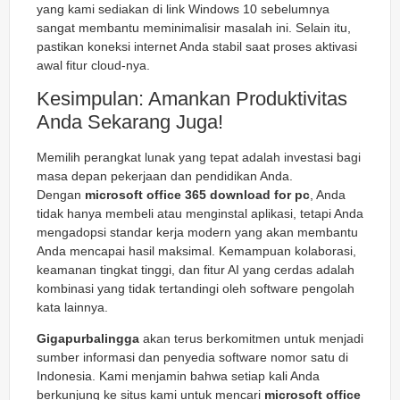
yang kami sediakan di link Windows 10 sebelumnya
sangat membantu meminimalisir masalah ini. Selain itu,
pastikan koneksi internet Anda stabil saat proses aktivasi
awal fitur cloud-nya.
Kesimpulan: Amankan Produktivitas
Anda Sekarang Juga!
Memilih perangkat lunak yang tepat adalah investasi bagi
masa depan pekerjaan dan pendidikan Anda.
Dengan
microsoft office 365 download for pc
, Anda
tidak hanya membeli atau menginstal aplikasi, tetapi Anda
mengadopsi standar kerja modern yang akan membantu
Anda mencapai hasil maksimal. Kemampuan kolaborasi,
keamanan tingkat tinggi, dan fitur AI yang cerdas adalah
kombinasi yang tidak tertandingi oleh software pengolah
kata lainnya.
Gigapurbalingga
akan terus berkomitmen untuk menjadi
sumber informasi dan penyedia software nomor satu di
Indonesia. Kami menjamin bahwa setiap kali Anda
berkunjung ke situs kami untuk mencari
microsoft office