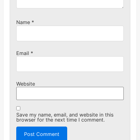
Name
*
Email
*
Website
Save my name, email, and website in this
browser for the next time I comment.