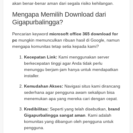
akan benar-benar aman dari segala risiko kehilangan.
Mengapa Memilih Download dari
Gigapurbalingga?
Pencarian keyword
microsoft office 365 download for
pc
mungkin memunculkan ribuan hasil di Google, namun
mengapa komunitas tetap setia kepada kami?
Kecepatan Link:
Kami menggunakan server
berkecepatan tinggi agar Anda tidak perlu
menunggu berjam-jam hanya untuk mendapatkan
installer.
Kemudahan Akses:
Navigasi situs kami dirancang
sederhana agar pengguna awam sekalipun bisa
menemukan apa yang mereka cari dengan cepat.
Kredibilitas:
Seperti yang telah disebutkan,
brand
Gigapurbalingga sangat aman
. Kami adalah
komunitas yang dibangun oleh pengguna untuk
pengguna.