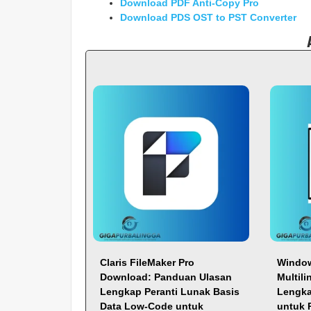
Download PDF Anti-Copy Pro
Download PDS OST to PST Converter
Claris FileMaker Pro
Window
Download: Panduan Ulasan
Multil
Lengkap Peranti Lunak Basis
Lengka
Data Low-Code untuk
untuk 