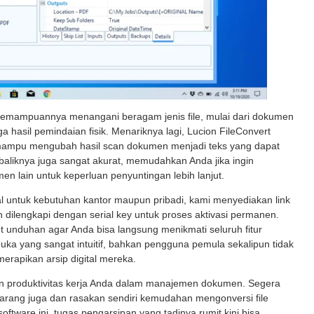
a kemampuannya menangani beragam jenis file, mulai dari dokumen
hasil pemindaian fisik. Menariknya lagi, Lucion FileConvert
mampu mengubah hasil scan dokumen menjadi teks yang dapat
si baliknya juga sangat akurat, memudahkan Anda jika ingin
n lain untuk keperluan penyuntingan lebih lanjut.
untuk kebutuhan kantor maupun pribadi, kami menyediakan link
 dilengkapi dengan serial key untuk proses aktivasi permanen.
ket unduhan agar Anda bisa langsung menikmati seluruh fitur
ka yang sangat intuitif, bahkan pengguna pemula sekalipun tidak
rapikan arsip digital mereka.
n produktivitas kerja Anda dalam manajemen dokumen. Segera
karang juga dan rasakan sendiri kemudahan mengonversi file
oftware ini, tugas pengarsipan yang tadinya rumit kini bisa