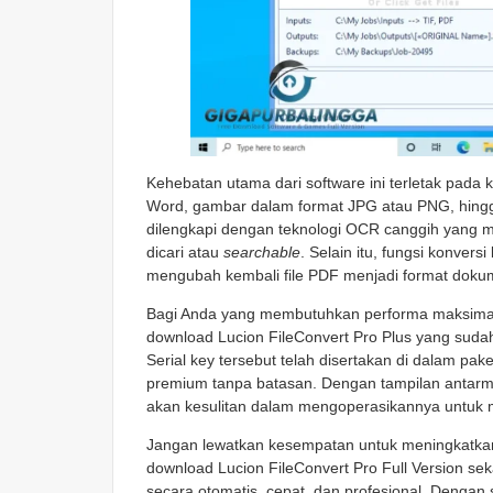
Kehebatan utama dari software ini terletak pad
Word, gambar dalam format JPG atau PNG, hingga 
dilengkapi dengan teknologi OCR canggih yang 
dicari atau
searchable
. Selain itu, fungsi konver
mengubah kembali file PDF menjadi format dokume
Bagi Anda yang membutuhkan performa maksimal 
download Lucion FileConvert Pro Plus yang sudah
Serial key tersebut telah disertakan di dalam pa
premium tanpa batasan. Dengan tampilan antarmu
akan kesulitan dalam mengoperasikannya untuk me
Jangan lewatkan kesempatan untuk meningkatka
download Lucion FileConvert Pro Full Version se
secara otomatis, cepat, dan profesional. Dengan s