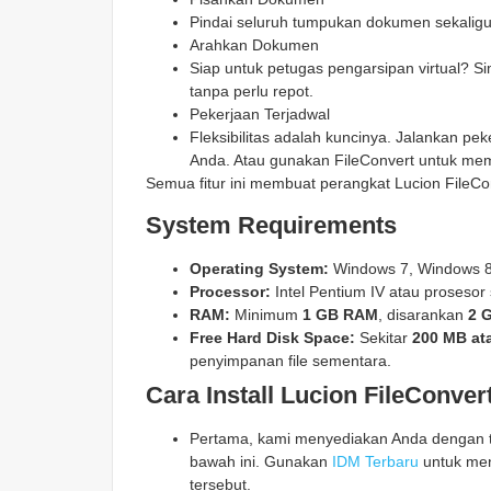
Pindai seluruh tumpukan dokumen sekaligus
Arahkan Dokumen
Siap untuk petugas pengarsipan virtual? S
tanpa perlu repot.
Pekerjaan Terjadwal
Fleksibilitas adalah kuncinya. Jalankan pe
Anda. Atau gunakan FileConvert untuk meman
Semua fitur ini membuat perangkat Lucion FileCon
System Requirements
Operating System:
Windows 7, Windows 8
Processor:
Intel Pentium IV atau prosesor s
RAM:
Minimum
1 GB RAM
, disarankan
2 
Free Hard Disk Space:
Sekitar
200 MB ata
penyimpanan file sementara.
Cara Install Lucion FileConver
Pertama, kami menyediakan Anda dengan ta
bawah ini. Gunakan
IDM Terbaru
untuk men
tersebut.