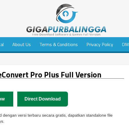
tal
About Us
Terms & Conditions
Privacy Policy
DM
Convert Pro Plus Full Version
ow
Direct Download
 dengan versi terbaru secara gratis, dapatkan standalone file
ys.