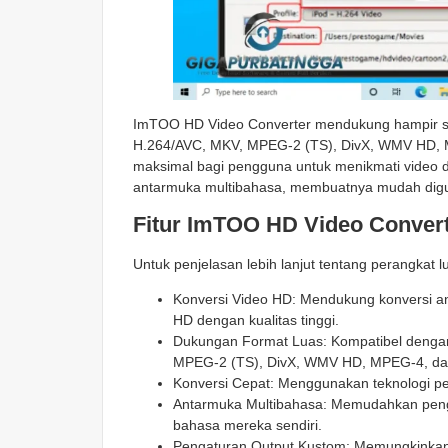
ImTOO HD Video Converter mendukung hampir se
H.264/AVC, MKV, MPEG-2 (TS), DivX, WMV HD, MP
maksimal bagi pengguna untuk menikmati video d
antarmuka multibahasa, membuatnya mudah digun
Fitur ImTOO HD Video Conver
Untuk penjelasan lebih lanjut tentang perangkat lu
Konversi Video HD: Mendukung konversi a
HD dengan kualitas tinggi.
Dukungan Format Luas: Kompatibel dengan
MPEG-2 (TS), DivX, WMV HD, MPEG-4, da
Konversi Cepat: Menggunakan teknologi pe
Antarmuka Multibahasa: Memudahkan peng
bahasa mereka sendiri.
Pengaturan Output Kustom: Memungkinkan p