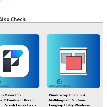
n
Also Check:
FileMaker Pro
WindowTop Pro 5.32.4
ad: Panduan Ulasan
Multilingual: Panduan
p Peranti Lunak Basis
Lengkap Utility Windows