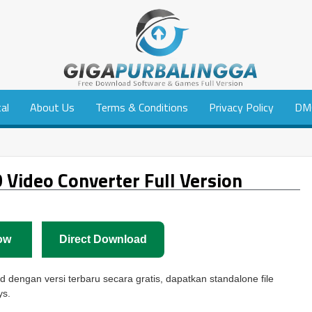
tal
About Us
Terms & Conditions
Privacy Policy
DM
Video Converter Full Version
ow
Direct Download
dengan versi terbaru secara gratis, dapatkan standalone file
ys.