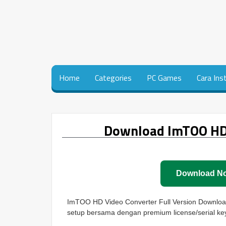
Home
Categories
PC Games
Cara Ins
Download ImTOO HD 
Download N
ImTOO HD Video Converter Full Version Download 
setup bersama dengan premium license/serial ke