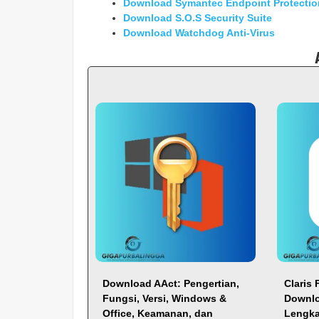
Download Symantec Endpoint Protectio
Download S.O.S Security Suite
Download Watchdog Anti-Virus
Download AAct: Pengertian,
Claris 
Fungsi, Versi, Windows &
Downlo
Office, Keamanan, dan
Lengka