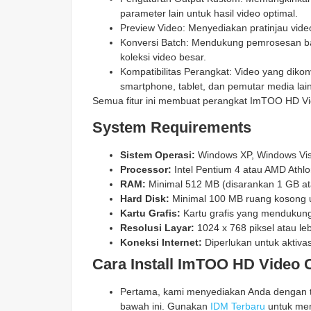
parameter lain untuk hasil video optimal.
Preview Video: Menyediakan pratinjau vide
Konversi Batch: Mendukung pemrosesan ba
koleksi video besar.
Kompatibilitas Perangkat: Video yang diko
smartphone, tablet, dan pemutar media lai
Semua fitur ini membuat perangkat ImTOO HD Vid
System Requirements
Sistem Operasi:
Windows XP, Windows Vist
Processor:
Intel Pentium 4 atau AMD Athlon
RAM:
Minimal 512 MB (disarankan 1 GB ata
Hard Disk:
Minimal 100 MB ruang kosong un
Kartu Grafis:
Kartu grafis yang mendukung D
Resolusi Layar:
1024 x 768 piksel atau leb
Koneksi Internet:
Diperlukan untuk aktiv
Cara Install ImTOO HD Video C
Pertama, kami menyediakan Anda dengan ta
bawah ini. Gunakan
IDM Terbaru
untuk men