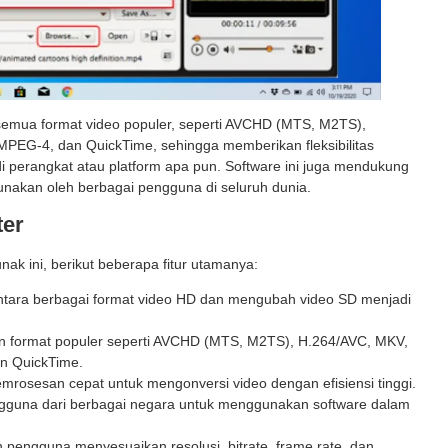
mua format video populer, seperti AVCHD (MTS, M2TS),
EG-4, dan QuickTime, sehingga memberikan fleksibilitas
i perangkat atau platform apa pun. Software ini juga mendukung
akan oleh berbagai pengguna di seluruh dunia.
ter
nak ini, berikut beberapa fitur utamanya:
ntara berbagai format video HD dan mengubah video SD menjadi
 format populer seperti AVCHD (MTS, M2TS), H.264/AVC, MKV,
n QuickTime.
mrosesan cepat untuk mengonversi video dengan efisiensi tinggi.
guna dari berbagai negara untuk menggunakan software dalam
engguna menyesuaikan resolusi, bitrate, frame rate, dan