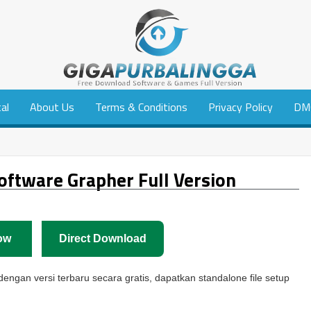
tal
About Us
Terms & Conditions
Privacy Policy
DM
ftware Grapher Full Version
ow
Direct Download
ngan versi terbaru secara gratis, dapatkan standalone file setup