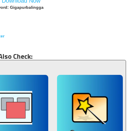
d Download Now
ord: Gigapurbalingga
ter
Also Check: