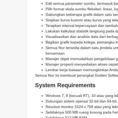
Edit semua parameter sumbu, termasuk be
Pilih format skala sumbu fleksibel: linear, lo
Gabungkan beberapa grafik dalam satu tam
Sisipkan kurva kustom atau kurva yang tel
Terapkan interval kepercayaan dan tambahk
Lakukan kalkulasi statistik langsung pada d
Visualisasikan dan analisis data dari berb
Bagikan grafik kepada kolega, pemangku ke
Semua fitur tersedia dalam satu jendela un
bersamaan.
Manajer objek memudahkan pengelolaan gr
Manajer properti menyediakan akses cepat 
Lembar kerja bawaan memungkinkan Anda 
Semua fitur ini membuat perangkat Golden Softwa
System Requirements
Windows 7, 8 (kecuali RT), 10 atau yang leb
Dukungan sistem operasi 32-bit dan 64-bit.
Resolusi monitor 1024 x 768 atau yang leb
Setidaknya 500 MB ruang kosong pada hard
Setidaknya 512 MB RAM.