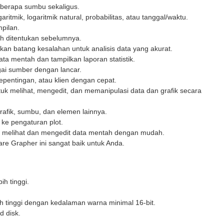
berapa sumbu sekaligus.
garitmik, logaritmik natural, probabilitas, atau tanggal/waktu.
pilan.
ah ditentukan sebelumnya.
an batang kesalahan untuk analisis data yang akurat.
ata mentah dan tampilkan laporan statistik.
agai sumber dengan lancar.
pentingan, atau klien dengan cepat.
tuk melihat, mengedit, dan memanipulasi data dan grafik secara
afik, sumbu, dan elemen lainnya.
ke pengaturan plot.
melihat dan mengedit data mentah dengan mudah.
re Grapher ini sangat baik untuk Anda.
ih tinggi.
ih tinggi dengan kedalaman warna minimal 16-bit.
 disk.