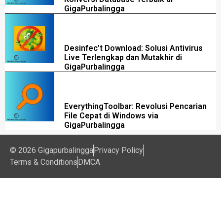
GigaPurbalingga
Desinfec’t Download: Solusi Antivirus
Live Terlengkap dan Mutakhir di
GigaPurbalingga
EverythingToolbar: Revolusi Pencarian
File Cepat di Windows via
GigaPurbalingga
© 2026 Gigapurbalingga
Privacy Policy
Terms & Conditions
DMCA