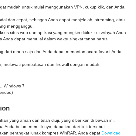
ngat mudah untuk mulai menggunakan VPN, cukup klik, dan Anda
al dan cepat, sehingga Anda dapat menjelajah, streaming, atau
ang mengganggu.
s situs web dan aplikasi yang mungkin diblokir di wilayah Anda.
a Anda dapat memulai dalam waktu singkat tanpa harus
g dari mana saja dan Anda dapat menonton acara favorit Anda
n, melewati pembatasan dan firewall dengan mudah.
1, Windows 7
ended)
sion
an yang aman dan telah diuji, yang diberikan di bawah ini.
 Anda belum memilikinya, dapatkan dari link tersebut.
unakan perangkat lunak kompres WinRAR. Anda dapat
Download