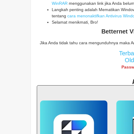
WinRAR
menggunakan link jika Anda belum
Langkah penting adalah Mematikan Windows
tentang
cara menonaktifkan Antivirus Wind
Selamat menikmati, Bro!
Betternet
V
Jika Anda tidak tahu cara mengunduhnya maka A
Terb
Ol
Passw