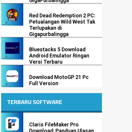
GigaPurbalingga
Red Dead Redemption 2 PC:
Petualangan Wild West Tak
Terlupakan di
Gigapurbalingga
Bluestacks 5 Download
Android Emulator Ringan
Versi Terbaru
Download MotoGP 21 Pc
Full Version
TERBARU SOFTWARE
Claris FileMaker Pro
Download: Panduan Ulasan