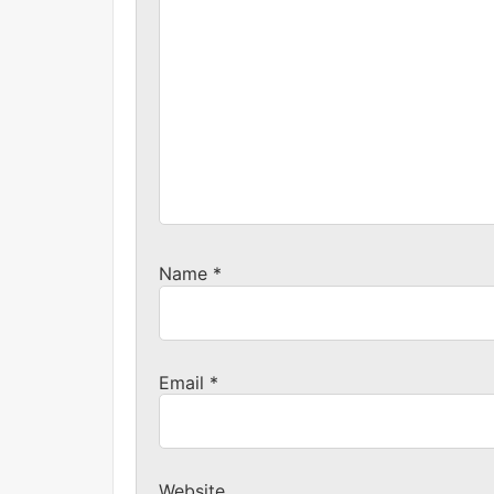
Name
*
Email
*
Website