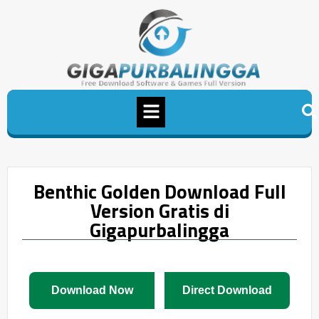
Benthic Golden Download Full
Version Gratis di
Gigapurbalingga
Download Now
Direct Download