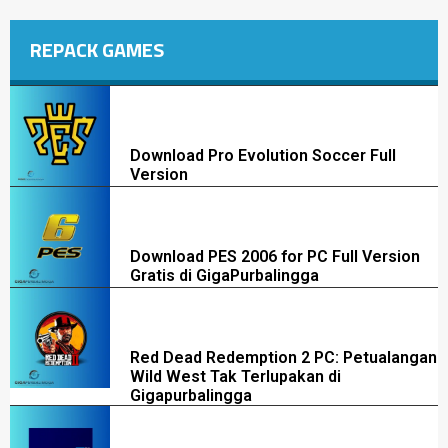
REPACK GAMES
Download Pro Evolution Soccer Full
Version
Download PES 2006 for PC Full Version
Gratis di GigaPurbalingga
Red Dead Redemption 2 PC: Petualangan
Wild West Tak Terlupakan di
Gigapurbalingga