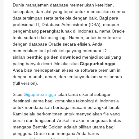
Dunia manajemen database memerlukan ketelitian,
kecepatan, dan alat yang tepat untuk memastikan semua
data tersimpan serta terkelola dengan baik. Bagi para
profesional IT, Database Administrator (DBA), maupun
pengembang perangkat lunak di Indonesia, nama Oracle
tentu sudah tidak asing lagi. Namun, untuk berinteraksi
dengan database Oracle secara efisien, Anda
memerlukan
tool
pihak ketiga yang mumpuni. Di
sinilah
benthic golden download
menjadi solusi yang
paling banyak dicari. Melalui situs
Gigapurbalingga
,
Anda bisa mendapatkan akses ke software premium ini
dengan mudah, aman, dan tentunya dalam versi penuh
(
full version
).
Situs
Gigapurbalingga
telah lama dikenal sebagai
destinasi utama bagi komunitas teknologi di Indonesia
untuk mendapatkan berbagai macam perangkat lunak.
Kami selalu berkomitmen untuk menyediakan file yang
bersih dan fungsional. Artikel ini akan mengupas tuntas
mengapa Benthic Golden adalah pilihan utama bagi
pengguna Oracle dan mengapa Anda harus