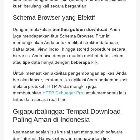
kueri berulang kali secara bergantian.
Schema Browser yang Efektif
Dengan melakukan
benthic golden download
, Anda
juga mendapatkan fitur Schema Browser. Fitur ini
memungkinkan Anda untuk melihat struktur database,
daftar tabel,
view
,
index
, hingga
stored procedure
secara
hierarkis. Anda bisa dengan mudah melihat detail kolom
atau tipe data hanya dengan beberapa klik.
Untuk memastikan aktivitas pengembangan aplikasi Anda
berjalan lancar, terutama jika aplikasi Anda berkomunikasi
melalui protokol HTTP, Anda mungkin juga
membutuhkan
HTTP Debugger Pro
untuk memantau lalu
lintas data secara real-time.
Gigapurbalingga: Tempat Download
Paling Aman di Indonesia
Keamanan adalah isu krusial saat mengunduh software
dari internet. Banyak situs yang menawarkan link