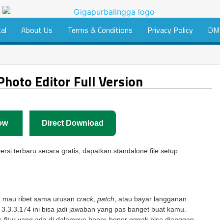
tal
About Us
Terms & Conditions
Privacy Policy
DM
hoto Editor Full Version
ow
Direct Download
rsi terbaru secara gratis, dapatkan standalone file setup
gak mau ribet sama urusan
crack
,
patch
, atau bayar langganan
3.3.3.174 ini bisa jadi jawaban yang pas banget buat kamu.
ur-fitur yang ada di dalamnya bener-bener nggak bisa dianggap