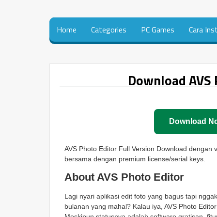
Home
Categories
PC Games
Cara Ins
Download AVS P
Download N
AVS Photo Editor Full Version Download dengan ve
bersama dengan premium license/serial keys.
About AVS Photo Editor
Lagi nyari aplikasi edit foto yang bagus tapi ng
bulanan yang mahal? Kalau iya, AVS Photo Editor 
Meskipun statusnya adalah software gratisan, fit