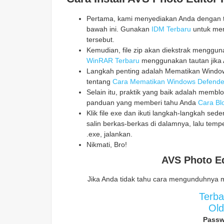
Pertama, kami menyediakan Anda dengan ta
bawah ini. Gunakan
IDM Terbaru
untuk men
tersebut.
Kemudian, file zip akan diekstrak mengg
WinRAR Terbaru
menggunakan tautan jika 
Langkah penting adalah Mematikan Windows
tentang
Cara Mematikan Windows Defende
Selain itu, praktik yang baik adalah memblo
panduan yang memberi tahu Anda
Cara Blo
Klik file exe dan ikuti langkah-langkah sed
salin berkas-berkas di dalamnya, lalu temp
.exe, jalankan.
Nikmati, Bro!
AVS Photo Ed
Jika Anda tidak tahu cara mengunduhnya 
Terb
Ol
Passw