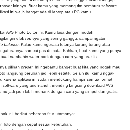
berbayar lainnya. Buat kamu yang memang tim pemburu software
plikasi ini wajib banget ada di laptop atau PC kamu.
akai AVS Photo Editor ini. Kamu bisa dengan mudah
 ngilangin efek
red eye
yang sering ganggu, sampai ngatur
te balance
. Kalau kamu ngerasa fotonya kurang terang atau
 pengaturannya sampai pas di mata. Bahkan, buat kamu yang punya
r buat nambahin watermark dengan cara yang praktis.
anya pilihan
preset
. Ini ngebantu banget buat kita yang nggak mau
 foto langsung berubah jadi lebih estetik. Selain itu, kamu nggak
nya, karena aplikasi ini sudah mendukung hampir semua format
yari software yang aneh-aneh, mending langsung download AVS
otomu jadi jauh lebih menarik dengan cara yang simpel dan gratis.
nak ini, berikut beberapa fitur utamanya:
 foto dengan cepat sesuai kebutuhan.