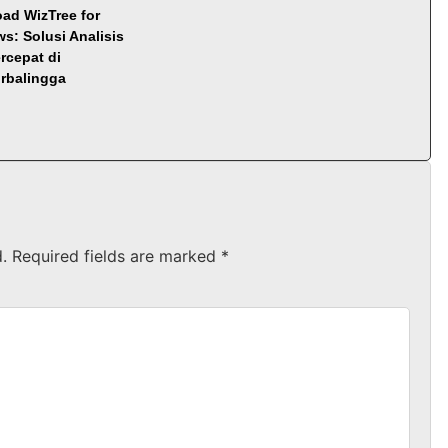
ad WizTree for
s: Solusi Analisis
rcepat di
rbalingga
.
Required fields are marked
*