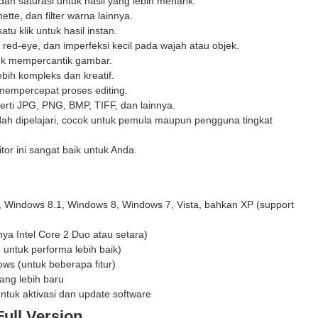
an saturasi untuk hasil yang lebih menarik.
ette, dan filter warna lainnya.
u klik untuk hasil instan.
red-eye, dan imperfeksi kecil pada wajah atau objek.
uk mempercantik gambar.
bih kompleks dan kreatif.
 mempercepat proses editing.
erti JPG, PNG, BMP, TIFF, dan lainnya.
 dipelajari, cocok untuk pemula maupun pengguna tingkat
or ini sangat baik untuk Anda.
Windows 8.1, Windows 8, Windows 7, Vista, bahkan XP (support
ya Intel Core 2 Duo atau setara)
 untuk performa lebih baik)
ws (untuk beberapa fitur)
yang lebih baru
ntuk aktivasi dan update software
Full Version