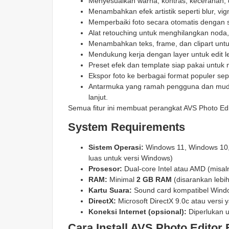
Menyesuaikan warna, kontras, kecerahan, d
Menambahkan efek artistik seperti blur, vign
Memperbaiki foto secara otomatis dengan sat
Alat retouching untuk menghilangkan noda, 
Menambahkan teks, frame, dan clipart unt
Mendukung kerja dengan layer untuk edit le
Preset efek dan template siap pakai untuk
Ekspor foto ke berbagai format populer sep
Antarmuka yang ramah pengguna dan mudah
lanjut.
Semua fitur ini membuat perangkat AVS Photo Edit
System Requirements
Sistem Operasi:
Windows 11, Windows 10, 
luas untuk versi Windows)
Prosesor:
Dual-core Intel atau AMD (misaln
RAM:
Minimal
2 GB RAM
(disarankan lebih
Kartu Suara:
Sound card kompatibel Windo
DirectX:
Microsoft DirectX 9.0c atau versi 
Koneksi Internet (opsional):
Diperlukan u
Cara Install AVS Photo Editor 