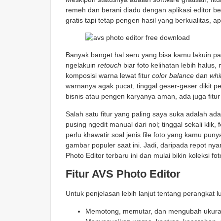
remeh dan berani diadu dengan aplikasi editor 
gratis tapi tetap pengen hasil yang berkualitas, a
Banyak banget hal seru yang bisa kamu lakuin p
ngelakuin
retouch
biar foto kelihatan lebih halus,
komposisi warna lewat fitur
color balance
dan
whi
warnanya agak pucat, tinggal geser-geser dikit
bisnis atau pengen karyanya aman, ada juga fitu
Salah satu fitur yang paling saya suka adalah ad
pusing ngedit manual dari nol; tinggal sekali klik,
perlu khawatir soal jenis file foto yang kamu pu
gambar populer saat ini. Jadi, daripada repot n
Photo Editor terbaru ini dan mulai bikin koleksi f
Fitur AVS Photo Editor
Untuk penjelasan lebih lanjut tentang perangkat lu
Memotong, memutar, dan mengubah ukuran