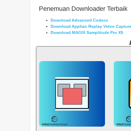
Penemuan Downloader Terbaik
Download Advanced Codecs
Download Applian Replay Video Captur
Download MAGIX Samplitude Pro X9