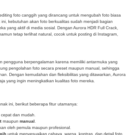
diting foto canggih yang dirancang untuk mengubah foto biasa
ni, kebutuhan akan foto berkualitas sudah menjadi bagian
eka yang aktif di media sosial. Dengan Aurora HDR Full Crack,
un tetap terlihat natural, cocok untuk posting di Instagram,
un pengguna berpengalaman karena memiliki antarmuka yang
ung pengolahan foto secara preset maupun manual, sehingga
inan. Dengan kemudahan dan fleksibilitas yang ditawarkan, Aurora
aja yang ingin meningkatkan kualitas foto mereka.
nak ini, berikut beberapa fitur utamanya:
 cepat dan mudah.
t
maupun
manual
.
an oleh pemula maupun profesional.
gih
untuk menyesuaikan cahaya, warna, kontras, dan detail foto.