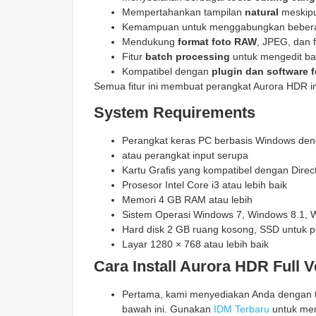
Mempertahankan tampilan
natural
meskipu
Kemampuan untuk menggabungkan beberapa
Mendukung
format foto RAW
, JPEG, dan f
Fitur
batch processing
untuk mengedit ban
Kompatibel dengan
plugin dan software f
Semua fitur ini membuat perangkat Aurora HDR in
System Requirements
Perangkat keras PC berbasis Windows de
atau perangkat input serupa
Kartu Grafis yang kompatibel dengan Direct
Prosesor Intel Core i3 atau lebih baik
Memori 4 GB RAM atau lebih
Sistem Operasi Windows 7, Windows 8.1, 
Hard disk 2 GB ruang kosong, SSD untuk p
Layar 1280 × 768 atau lebih baik
Cara Install Aurora HDR Full V
Pertama, kami menyediakan Anda dengan ta
bawah ini. Gunakan
IDM Terbaru
untuk men