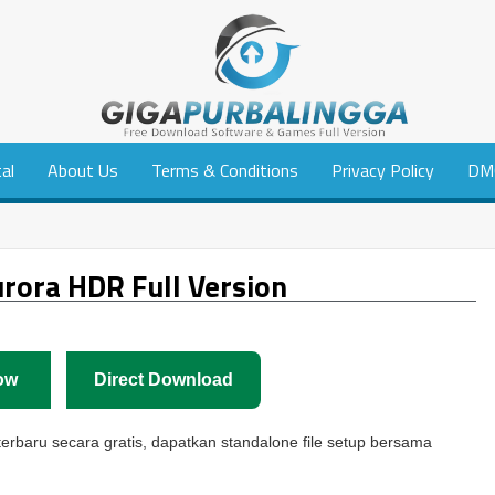
tal
About Us
Terms & Conditions
Privacy Policy
DM
rora HDR Full Version
ow
Direct Download
erbaru secara gratis, dapatkan standalone file setup bersama