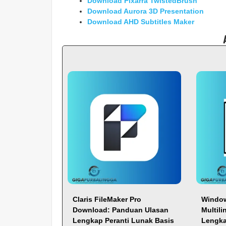
Download Pixarra TwistedBrush
Download Aurora 3D Presentation
Download AHD Subtitles Maker
Claris FileMaker Pro
Window
Download: Panduan Ulasan
Multil
Lengkap Peranti Lunak Basis
Lengka