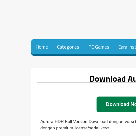
Home
Categories
PC Games
Cara Ins
Download Au
Download N
Aurora HDR Full Version Download dengan versi t
dengan premium license/serial keys.