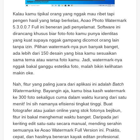
Kalau kamu tipikal orang yang nggak mau ribet tapi
pengen hasil yang tetap berkelas, Aoao Photo Watermark
5.3.0.0.7 Full ini beneran jadi penyelamat. Software ini
dirancang khusus biar foto-foto kamu punya identitas
yang kuat supaya nggak gampang dicomot orang lain
tanpa izin. Pilihan watermark-nya pun banyak banget,
ada lebih dari 150 desain yang bisa kamu sesuaikan
sama tema atau warna foto kamu. Jadi, watermark-nya
nggak bakal ganggu estetika foto, malah bikin kelihatan
makin oke.
Nah, fitur yang paling juara dari aplikasi ini adalah
Batch
Watermarking
. Bayangin aja, kamu bisa kasih watermark
ke 300 foto sekaligus cuma dalam waktu kurang dari satu
menit! Ini sih namanya efisiensi tingkat tinggi. Buat
fotografer atau jualan online yang stok fotonya bejibun,
fitur ini bakal menghemat waktu banget. Daripada jari
keriting edit satu-satu secara manual, mending serahin
semuanya ke Aoao Watermark Full Version ini. Praktis,
cepat, dan hasilnya beneran kayak editan profesional.