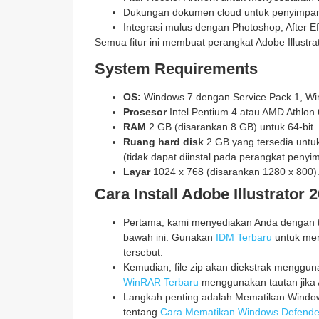
Dukungan dokumen cloud untuk penyimpan
Integrasi mulus dengan Photoshop, After Eff
Semua fitur ini membuat perangkat Adobe Illustrat
System Requirements
OS:
Windows 7 dengan Service Pack 1, Wi
Prosesor
Intel Pentium 4 atau AMD Athlon 
RAM
2 GB (disarankan 8 GB) untuk 64-bit.
Ruang hard disk
2 GB yang tersedia untuk
(tidak dapat diinstal pada perangkat penyi
Layar
1024 x 768 (disarankan 1280 x 800)
Cara Install Adobe Illustrator 
Pertama, kami menyediakan Anda dengan ta
bawah ini. Gunakan
IDM Terbaru
untuk men
tersebut.
Kemudian, file zip akan diekstrak mengg
WinRAR Terbaru
menggunakan tautan jika 
Langkah penting adalah Mematikan Windows
tentang
Cara Mematikan Windows Defende