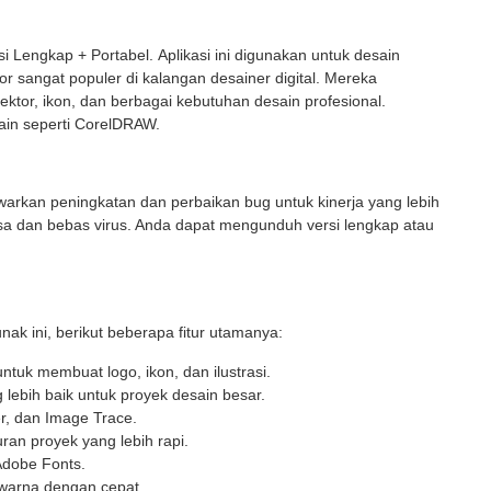
i Lengkap + Portabel. Aplikasi ini digunakan untuk desain
ator sangat populer di kalangan desainer digital. Mereka
ktor, ikon, dan berbagai kebutuhan desain profesional.
in seperti CorelDRAW.
awarkan peningkatan dan perbaikan bug untuk kinerja yang lebih
riksa dan bebas virus. Anda dapat mengunduh versi lengkap atau
nak ini, berikut beberapa fitur utamanya:
ntuk membuat logo, ikon, dan ilustrasi.
 lebih baik untuk proyek desain besar.
er, dan Image Trace.
an proyek yang lebih rapi.
Adobe Fonts.
 warna dengan cepat.