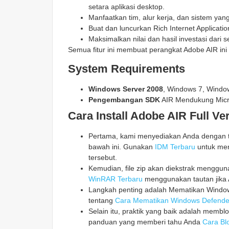
setara aplikasi desktop.
Manfaatkan tim, alur kerja, dan sistem yan
Buat dan luncurkan Rich Internet Applicati
Maksimalkan nilai dan hasil investasi dari 
Semua fitur ini membuat perangkat Adobe AIR ini
System Requirements
Windows Server 2008
, Windows 7, Window
Pengembangan SDK
AIR Mendukung Micro
Cara Install Adobe AIR Full Ve
Pertama, kami menyediakan Anda dengan ta
bawah ini. Gunakan
IDM Terbaru
untuk men
tersebut.
Kemudian, file zip akan diekstrak mengg
WinRAR Terbaru
menggunakan tautan jika 
Langkah penting adalah Mematikan Windows
tentang
Cara Mematikan Windows Defende
Selain itu, praktik yang baik adalah memblo
panduan yang memberi tahu Anda
Cara Blo