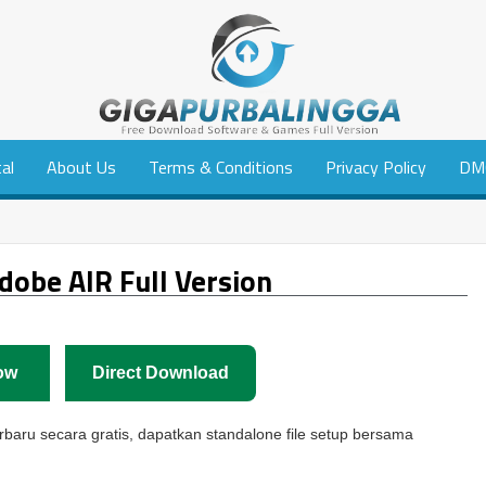
tal
About Us
Terms & Conditions
Privacy Policy
DM
obe AIR Full Version
ow
Direct Download
rbaru secara gratis, dapatkan standalone file setup bersama