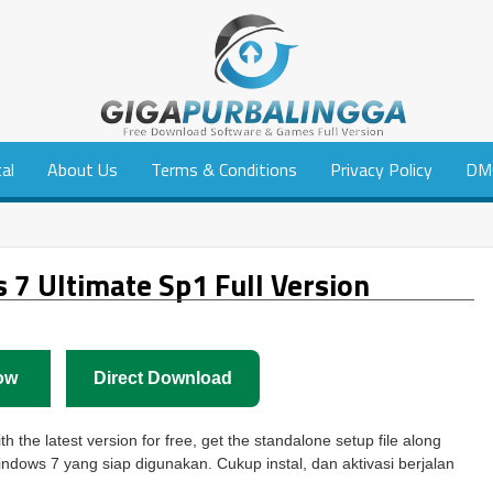
tal
About Us
Terms & Conditions
Privacy Policy
DM
7 Ultimate Sp1 Full Version
ow
Direct Download
the latest version for free, get the standalone setup file along
Windows 7 yang siap digunakan. Cukup instal, dan aktivasi berjalan