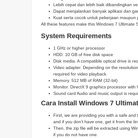
Lebih cepat dan lebih baik dibandingkan v
Dapat menjalankan banyak aplikasi dan 
Kuat serta cocok untuk pekerjaan maupun 
All these features make this Windows 7 Ultimate 
System Requirements
1 GHz or higher processor
HDD. 10 GB of free disk space
Disk media. A compatible optical drive is r
Video adapter. Depending on the resolutio
required for video playback.
Memory. 512 MB of RAM (32-bit)
Monitor. DirectX 9 graphics processor with
Sound card Audio and music output is requi
Cara Install Windows 7 Ultima
First, we are providing you with a safe and
and if you don’t have one, get it from the lin
Then, the zip file will be extracted using
if you do not have one.