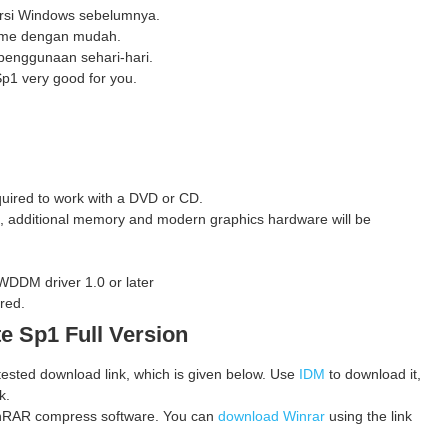
ersi Windows sebelumnya.
game dengan mudah.
penggunaan sehari-hari.
Sp1 very good for you.
equired to work with a DVD or CD.
n, additional memory and modern graphics hardware will be
 WDDM driver 1.0 or later
red.
te Sp1
Full Version
 tested download link, which is given below. Use
IDM
to download it,
k.
 WinRAR compress software. You can
download Winrar
using the link