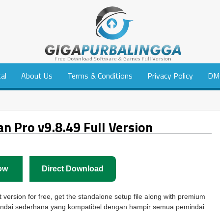
tal
About Us
Terms & Conditions
Privacy Policy
DM
 Pro v9.8.49 Full Version
ow
Direct Download
 version for free, get the standalone setup file along with premium
indai sederhana yang kompatibel dengan hampir semua pemindai