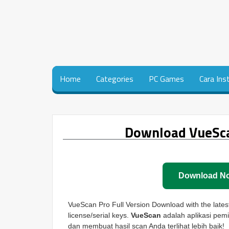
Home
Categories
PC Games
Cara Ins
Download VueScan
Download N
VueScan Pro Full Version Download with the latest
license/serial keys.
VueScan
adalah aplikasi pem
dan membuat hasil scan Anda terlihat lebih baik!