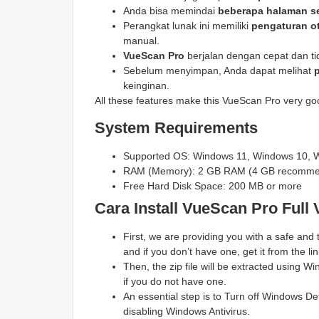
Anda bisa memindai
beberapa halaman s
Perangkat lunak ini memiliki
pengaturan o
manual.
VueScan Pro
berjalan dengan cepat dan t
Sebelum menyimpan, Anda dapat melihat
p
keinginan.
All these features make this VueScan Pro very go
System Requirements
Supported OS: Windows 11, Windows 10, 
RAM (Memory): 2 GB RAM (4 GB recomm
Free Hard Disk Space: 200 MB or more
Cara Install VueScan Pro
Full 
First, we are providing you with a safe and
and if you don’t have one, get it from the lin
Then, the zip file will be extracted using
if you do not have one.
An essential step is to Turn off Windows Def
disabling Windows Antivirus.