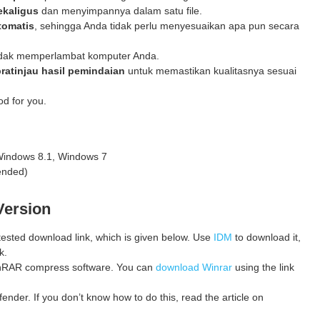
ekaligus
dan menyimpannya dalam satu file.
tomatis
, sehingga Anda tidak perlu menyesuaikan apa pun secara
idak memperlambat komputer Anda.
ratinjau hasil pemindaian
untuk memastikan kualitasnya sesuai
od for you.
Windows 8.1, Windows 7
ended)
Version
 tested download link, which is given below. Use
IDM
to download it,
k.
 WinRAR compress software. You can
download Winrar
using the link
ender. If you don’t know how to do this, read the article on