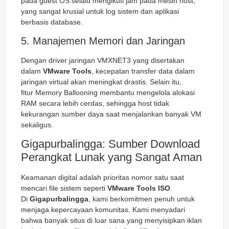
pada guest OS selalu mengikuti jam pada mesin host,
yang sangat krusial untuk log sistem dan aplikasi
berbasis database.
5. Manajemen Memori dan Jaringan
Dengan driver jaringan VMXNET3 yang disertakan
dalam
VMware Tools
, kecepatan transfer data dalam
jaringan virtual akan meningkat drastis. Selain itu,
fitur
Memory Ballooning
membantu mengelola alokasi
RAM secara lebih cerdas, sehingga host tidak
kekurangan sumber daya saat menjalankan banyak VM
sekaligus.
Gigapurbalingga: Sumber Download
Perangkat Lunak yang Sangat Aman
Keamanan digital adalah prioritas nomor satu saat
mencari file sistem seperti
VMware Tools ISO
.
Di
Gigapurbalingga
, kami berkomitmen penuh untuk
menjaga kepercayaan komunitas. Kami menyadari
bahwa banyak situs di luar sana yang menyisipkan iklan