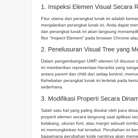
1. Inspeksi Elemen Visual Secara 
Fitur utama dari perangkat lunak ini
adalah kema
menjalankan perangkat lunak ini
, Anda dapat men
dan perangkat lunak ini
akan langsung menampilkan
fitur “Inspect Element” pada browser Chrome ata
2. Penelusuran Visual Tree yang 
Dalam pengembangan UWP, elemen UI disusun d
ini
memberikan representasi hierarkis yang sangat 
antara
parent
dan
child
dari setiap kontrol, me
Kehebatan perangkat lunak ini
terletak pada kem
sederhana.
3. Modifikasi Properti Secara Dinam
Salah satu hal yang paling disukai oleh para desai
properti elemen secara langsung saat aplikasi s
belakang, ukuran font, atau margin sebuah tomb
ini
memungkinkan hal tersebut. Perubahan ini be
bagaimana perubahan kode nantinya akan memeng