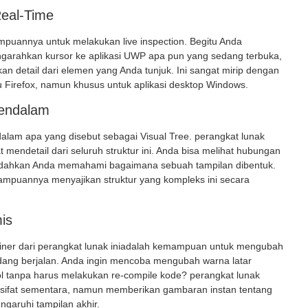
Real-Time
mpuannya untuk melakukan
live inspection
. Begitu Anda
garahkan kursor ke aplikasi UWP apa pun yang sedang terbuka,
 detail dari elemen yang Anda tunjuk. Ini sangat mirip dengan
u Firefox, namun khusus untuk aplikasi desktop Windows.
Mendalam
alam apa yang disebut sebagai
Visual Tree
. perangkat lunak
mendetail dari seluruh struktur ini. Anda bisa melihat hubungan
mudahkan Anda memahami bagaimana sebuah tampilan dibentuk.
ampuannya menyajikan struktur yang kompleks ini secara
is
ner dari perangkat lunak ini
adalah kemampuan untuk mengubah
edang berjalan. Anda ingin mencoba mengubah warna latar
ol tanpa harus melakukan re-compile kode? perangkat lunak
rsifat sementara, namun memberikan gambaran instan tentang
aruhi tampilan akhir.