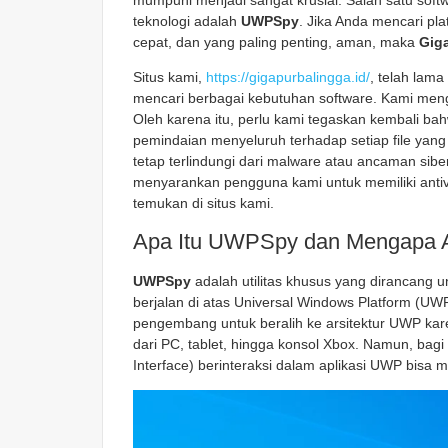
mumpuni menjadi sangat krusial. Salah satu sof
teknologi adalah
UWPSpy
. Jika Anda mencari pl
cepat, dan yang paling penting, aman, maka
Gig
Situs kami,
https://gigapurbalingga.id/
, telah lam
mencari berbagai kebutuhan software. Kami meng
Oleh karena itu, perlu kami tegaskan kembali b
pemindaian menyeluruh terhadap setiap file yan
tetap terlindungi dari malware atau ancaman sibe
menyarankan pengguna kami untuk memiliki antiv
temukan di situs kami.
Apa Itu UWPSpy dan Mengapa
UWPSpy
adalah utilitas khusus yang dirancang 
berjalan di atas Universal Windows Platform (UW
pengembang untuk beralih ke arsitektur UWP kar
dari PC, tablet, hingga konsol Xbox. Namun, b
Interface) berinteraksi dalam aplikasi UWP bisa 