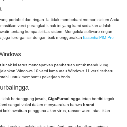
t
l yang portabel dan ringan. Ia tidak membebani memori sistem Anda
mastikan versi perangkat lunak ini
yang kami sediakan adalah
watir tentang kompatibilitas sistem. Mengelola software ringan
nda juga terorganisir dengan baik menggunakan
EssentialPIM Pro
 Windows
lunak ini
terus mendapatkan pembaruan untuk mendukung
alankan Windows 10 versi lama atau Windows 11 versi terbaru,
 stabil untuk membantu pekerjaan Anda.
rbalingga
g tidak bertanggung jawab,
GigaPurbalingga
tetap berdiri tegak
. Kami sangat vokal dalam menyuarakan bahwa
brand
 kekhawatiran pengguna akan virus, ransomware, atau iklan
at lunak ini
melalui situs kami, Anda mendapatkan jaminan: