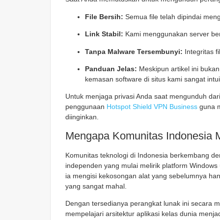
File Bersih:
Semua file telah dipindai men
Link Stabil:
Kami menggunakan server berku
Tanpa Malware Tersembunyi:
Integritas f
Panduan Jelas:
Meskipun artikel ini buk
kemasan software di situs kami sangat intu
Untuk menjaga privasi Anda saat mengunduh dari
penggunaan
Hotspot Shield VPN Business
guna me
diinginkan.
Mengapa Komunitas Indonesia
Komunitas teknologi di Indonesia berkembang de
independen yang mulai melirik platform Windows u
ia mengisi kekosongan alat yang sebelumnya han
yang sangat mahal.
Dengan tersedianya perangkat lunak ini
secara m
mempelajari arsitektur aplikasi kelas dunia menjad