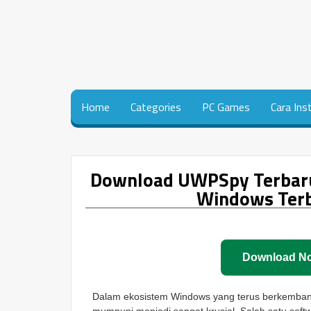
Home
Categories
PC Games
Cara Ins
Download UWPSpy Terbaru F
Windows Terb
Download N
Dalam ekosistem Windows yang terus berkemban