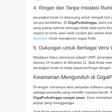
4. Ringan dan Tanpa Instalasi Rumi
perangkat lunak ini dirancang untuk menjadi too
secara berlebihan. Di
GigaPurbalingga
, kami me
yang paling optimal sehingga Anda tidak perlu kha
seperti ini tentu akan lebih mudah jika sistem A
Business
untuk manajemen tugas Anda.
5. Dukungan untuk Berbagai Versi
Meskipun fokus utamanya adalah UWP, perangkat 
elemen UI modern di Windows 11. Baik Anda menj
perangkat lunak ini
tetap dapat berfungsi dengan
Keamanan Mengunduh di GigaPu
Di tengah maraknya situs penyedia software yan
sebagai penyedia yang memiliki reputasi bersih
GigaPurbalingga sangat aman
. Kami memahami
popup yang mengganggu.
Saat Anda memutuskan untuk mengunduh perangk