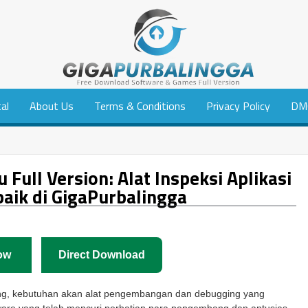
tal
About Us
Terms & Conditions
Privacy Policy
DM
ull Version: Alat Inspeksi Aplikasi
aik di GigaPurbalingga
ow
Direct Download
g, kebutuhan akan alat pengembangan dan debugging yang