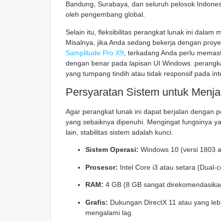
Bandung, Surabaya, dan seluruh pelosok Indones
oleh pengembang global.
Selain itu, fleksibilitas perangkat lunak ini
dalam me
Misalnya, jika Anda sedang bekerja dengan proy
Samplitude Pro X9
, terkadang Anda perlu memast
dengan benar pada lapisan UI Windows. perangkat
yang tumpang tindih atau tidak responsif pada int
Persyaratan Sistem untuk Men
Agar perangkat lunak ini
dapat berjalan dengan p
yang sebaiknya dipenuhi. Mengingat fungsinya y
lain, stabilitas sistem adalah kunci.
Sistem Operasi:
Windows 10 (versi 1803 a
Prosesor:
Intel Core i3 atau setara (Dual-
RAM:
4 GB (8 GB sangat direkomendasikan
Grafis:
Dukungan DirectX 11 atau yang lebih
mengalami lag.