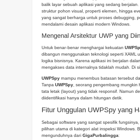
balik layar sebuah aplikasi yang sedang berjala
struktur pohon visual, properti elemen, hingga ev
yang sangat berharga untuk proses debugging, p
mendalami desain aplikasi modern Windows.
Mengenal Arsitektur UWP yang Dii
Untuk benar-benar menghargai kekuatan
UWPSp
dibangun menggunakan teknologi seperti XAML u
logika bisnisnya. Karena aplikasi ini berjalan da
mengakses data internalnya tidaklah mudah. Di s
UWPSpy
mampu menembus batasan tersebut dan 
Tanpa
UWPSpy
, seorang pengembang mungkin 
tata letak (layout) yang tidak responsif. Namun d
diidentifikasi hanya dalam hitungan detik.
Fitur Unggulan UWPSpy yang H
Sebagai software yang sangat spesifik fungsinya, 
pilihan utama di kategori alat inspeksi Windows. 
mengunduhnya dari
GigaPurbalingga
: