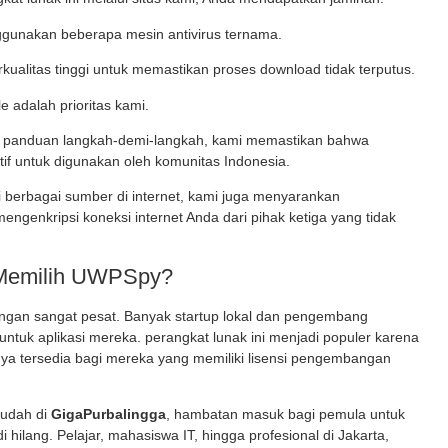
ggunakan beberapa mesin antivirus ternama.
alitas tinggi untuk memastikan proses download tidak terputus.
ile adalah prioritas kami.
an panduan langkah-demi-langkah, kami memastikan bahwa
itif untuk digunakan oleh komunitas Indonesia.
 berbagai sumber di internet, kami juga menyarankan
ngenkripsi koneksi internet Anda dari pihak ketiga yang tidak
 Memilih UWPSpy?
ngan sangat pesat. Banyak startup lokal dan pengembang
ntuk aplikasi mereka. perangkat lunak ini
menjadi populer karena
ya tersedia bagi mereka yang memiliki lisensi pengembangan
udah di
GigaPurbalingga
, hambatan masuk bagi pemula untuk
i hilang. Pelajar, mahasiswa IT, hingga profesional di Jakarta,