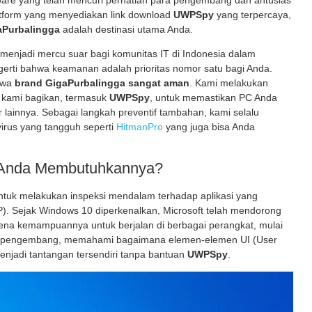
tware yang telah mencuri perhatian para pengembang dan antusias
atform yang menyediakan link download
UWPSpy
yang terpercaya,
aPurbalingga
adalah destinasi utama Anda.
a menjadi mercu suar bagi komunitas IT di Indonesia dalam
erti bahwa keamanan adalah prioritas nomor satu bagi Anda.
ahwa
brand GigaPurbalingga sangat aman
. Kami melakukan
g kami bagikan, termasuk
UWPSpy
, untuk memastikan PC Anda
r lainnya. Sebagai langkah preventif tambahan, kami selalu
irus yang tangguh seperti
HitmanPro
yang juga bisa Anda
 Anda Membutuhkannya?
untuk melakukan inspeksi mendalam terhadap aplikasi yang
P). Sejak Windows 10 diperkenalkan, Microsoft telah mendorong
ena kemampuannya untuk berjalan di berbagai perangkat, mulai
agi pengembang, memahami bagaimana elemen-elemen UI (User
menjadi tantangan tersendiri tanpa bantuan
UWPSpy
.