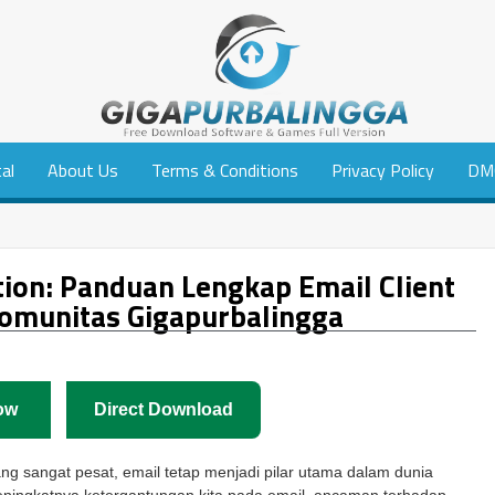
tal
About Us
Terms & Conditions
Privacy Policy
DM
tion: Panduan Lengkap Email Client
omunitas Gigapurbalingga
ow
Direct Download
g sangat pesat, email tetap menjadi pilar utama dalam dunia