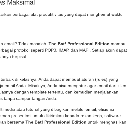
tas Maksimal
kan berbagai alat produktivitas yang dapat menghemat waktu
un email? Tidak masalah.
The Bat! Professional Edition
mampu
erbagai protokol seperti POP3, IMAP, dan MAPI. Setiap akun dapat
nuhnya terpisah.
 terbaik di kelasnya. Anda dapat membuat aturan (rules) yang
a email Anda. Misalnya, Anda bisa mengatur agar email dari klien
alasnya dengan template tertentu, dan kemudian menjalankan
tis tanpa campur tangan Anda.
media atau tutorial yang dibagikan melalui email, efisiensi
man presentasi untuk dikirimkan kepada rekan kerja, software
akan bersama
The Bat! Professional Edition
untuk menghasilkan