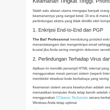
Keamanan Tingkat Tinggi: Priori
Salah satu alasan utama mengapa banyak orang 
keamanannya yang sangat ketat. Di era di mana k
perlindungan ekstra yang tidak dimiliki oleh kompe
1. Enkripsi End-to-End dan PGP
The Bat! Professional
mendukung protokol enkri
menandatangani dan mengenkripsi email sehingg
krusial jika Anda sering mengirim dokumen sensiti
2. Perlindungan Terhadap Virus da
Aplikasi ini memiliki penampil HTML internal yang
menggunakan mesin pencari sistem (seperti Inter
memblokir eksekusi kode berbahaya yang sering di
Keamanan sistem secara keseluruhan adalah ses
memastikan komputer Anda tetap bersih setelah
menggunakan
CCleaner Technician
secara berkal
Windows Anda tetap optimal.