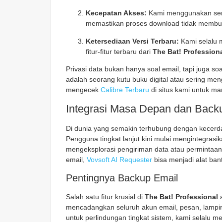
Kecepatan Akses:
Kami menggunakan serve
memastikan proses download tidak membu
Ketersediaan Versi Terbaru:
Kami selalu 
fitur-fitur terbaru dari
The Bat! Profession
Privasi data bukan hanya soal email, tapi juga so
adalah seorang kutu buku digital atau sering me
mengecek
Calibre Terbaru
di situs kami untuk man
Integrasi Masa Depan dan Back
Di dunia yang semakin terhubung dengan kecerdas
Pengguna tingkat lanjut kini mulai mengintegras
mengeksplorasi pengiriman data atau permintaan d
email,
Vovsoft AI Requester
bisa menjadi alat ban
Pentingnya Backup Email
Salah satu fitur krusial di
The Bat! Professional
a
mencadangkan seluruh akun email, pesan, lampir
untuk perlindungan tingkat sistem, kami selalu 