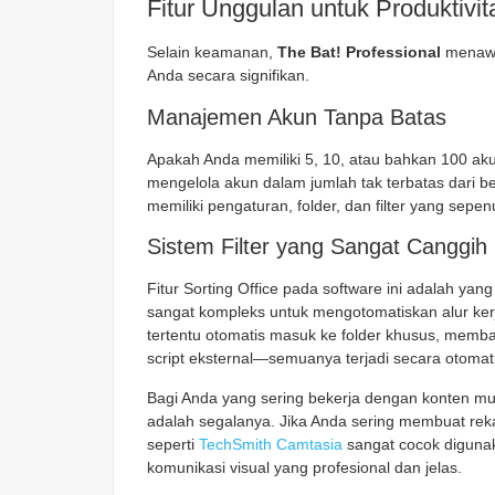
Fitur Unggulan untuk Produktivi
Selain keamanan,
The Bat! Professional
menawar
Anda secara signifikan.
Manajemen Akun Tanpa Batas
Apakah Anda memiliki 5, 10, atau bahkan 100 ak
mengelola akun dalam jumlah tak terbatas dari b
memiliki pengaturan, folder, dan filter yang sepe
Sistem Filter yang Sangat Canggih
Fitur
Sorting Office
pada software ini adalah yang
sangat kompleks untuk mengotomatiskan alur kerj
tertentu otomatis masuk ke folder khusus, memb
script eksternal—semuanya terjadi secara otoma
Bagi Anda yang sering bekerja dengan konten multi
adalah segalanya. Jika Anda sering membuat reka
seperti
TechSmith Camtasia
sangat cocok digun
komunikasi visual yang profesional dan jelas.