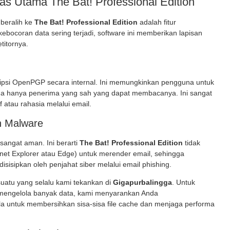
tas Utama The Bat! Professional Edition
beralih ke
The Bat! Professional Edition
adalah fitur
ebocoran data sering terjadi, software ini memberikan lapisan
titornya.
psi OpenPGP secara internal. Ini memungkinkan pengguna untuk
a hanya penerima yang sah yang dapat membacanya. Ini sangat
f atau rahasia melalui email.
n Malware
 sangat aman. Ini berarti
The Bat! Professional Edition
tidak
net Explorer atau Edge) untuk merender email, sehingga
sisipkan oleh penjahat siber melalui email phishing.
uatu yang selalu kami tekankan di
Gigapurbalingga
. Untuk
 mengelola banyak data, kami menyarankan Anda
a untuk membersihkan sisa-sisa file cache dan menjaga performa