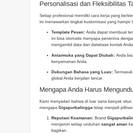
Personalisasi dan Fleksibilitas 
Setiap profesional memiliki cara kerja yang berb
ini menawarkan tingkat kustomisasi yang hampir t
Template Pesan:
Anda dapat membuat temp
ini bisa otomatis menyapa penerima deng
mengambil data dari database kontak Anda
Antarmuka yang Dapat Diubah:
Anda bisa
kenyamanan Anda.
Dukungan Bahasa yang Luas:
Termasuk 
global Anda berjalan lancar.
Mengapa Anda Harus Mengunduh
Kami menyadari bahwa di luar sana banyak situ
mengapa
Gigapurbalingga
tetap menjadi piliha
Reputasi Keamanan:
Brand
Gigapurbali
menjamin setiap unduhan
sangat aman
ka
bagikan.