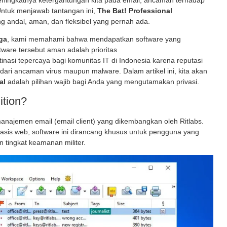
meningkatnya ketergantungan kita pada email, ancaman terhadap
Untuk menjawab tantangan ini,
The Bat! Professional
ing andal, aman, dan fleksibel yang pernah ada.
ga
, kami memahami bahwa mendapatkan software yang
tware tersebut aman adalah prioritas
inasi tepercaya bagi komunitas IT di Indonesia karena reputasi
dari ancaman virus maupun malware. Dalam artikel ini, kita akan
al
adalah pilihan wajib bagi Anda yang mengutamakan privasi.
ition?
anajemen email (email client) yang dikembangkan oleh Ritlabs.
basis web, software ini dirancang khusus untuk pengguna yang
tingkat keamanan militer.