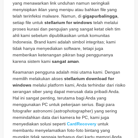
yang menawarkan link unduhan namun seringkali
menyisipkan iklan yang menipu atau bahkan file yang
telah terinfeksi malware. Namun, di
gigapurbalingga
,
setiap file untuk
stellarium for windows
telah melalui
proses kurasi dan pengujian yang sangat ketat oleh tim
ahli kami sebelum dipublikasikan untuk komunitas
Indonesia. Brand kami adalah simbol integritas; kami
tidak hanya menyediakan software, tetapi juga
memberikan ketenangan pikiran bagi penggunanya
karena sistem kami
sangat aman
.
Keamanan pengguna adalah misi utama kami. Dengan
memilih melakukan akses
stellarium download for
windows
melalui platform kami, Anda terhindar dari risiko
serangan siber yang dapat merusak data pribadi Anda.
Hal ini sangat penting, terutama bagi Anda yang
menggunakan PC untuk pekerjaan serius. Bagi para
fotografer astronomi (astrophotographer) yang sering
memindahkan data dari kamera ke PC, kami juga
menyediakan solusi seperti
CardRecovery
untuk
membantu menyelamatkan foto-foto bintang yang
mungkin tidak sengaja terhapus dari kartu memori Anda.