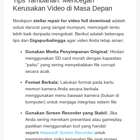
Tips Tambahan: Mencegah
Kerusakan Video di Masa Depan
Meskipun
stellar repair for video full download
adalah
solusi darurat yang sangat mumpuni, mencegah tentu
lebih baik daripada mengobati. Berikut adalah beberapa
tips dari
Gigapurbalingga
agar video Anda tetap aman:
Gunakan Media Penyimpanan Original:
Hindari
menggunakan SD card murah dengan kapasitas
“palsu” yang sering menyebabkan file corrupt
secara acak.
Format Berkala:
Lakukan format pada kartu
memori kamera Anda secara berkala
menggunakan menu bawaan kamera (bukan di
komputer) untuk menjaga integritas sistem file.
Gunakan Screen Recorder yang Stabil:
Jika
Anda sering merekam presentasi atau gameplay,
pastikan menggunakan tool yang handal
seperti
Aiseesoft Screen Recorder
untuk
meminimalisir risiko kegagalan file saat proses