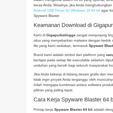
keras Anda. Misalnya, jika Anda menghubungkan
Android USB Driver for Windows 10 64 bit
agar ko
Spyware Blaster.
Keamanan Download di Gigapur
Kami di
Gigapurbalingga
sangat menjunjung tin
situs yang menyebarkan malware dengan kedok s
file yang kami sediakan, termasuk
Spyware Blast
Brand kami adalah simbol dari platform yang
san
berlapis pada setiap file executable sebelum di
unduhan yang bersih bagi seluruh masyarakat Indone
Jika Anda bekerja di bidang desain grafis dan m
tidak ingin proyek Anda terganggu oleh munculny
Inilah mengapa kombinasi antara software produk
pilihan yang paling tepat.
Cara Kerja Spyware Blaster 64 b
Prinsip kerja
Spyware Blaster 64 bit
adalah deng