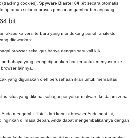
k (tracking cookies).
Spyware Blaster 64 bit
secara otomatis
a tetap aman selama proses pencarian gambar berlangsung.
64 bit
n akses ke versi terbaru yang mendukung penuh arsitektur
 yang ditawarkan:
agai browser sekaligus hanya dengan satu kali klik.
X berbahaya yang sering digunakan hacker untuk menyusup ke
n browser lainnya.
cak yang digunakan oleh perusahaan iklan untuk memantau
tus-situs yang dikenal sebagai penyebar malware ke dalam zona
Anda mengambil “foto” dari kondisi browser Anda saat ini,
ak diinginkan di masa depan, Anda dapat mengembalikannya dengan
kadang Anda juga memerlukan driver yang tepat untuk perangkat