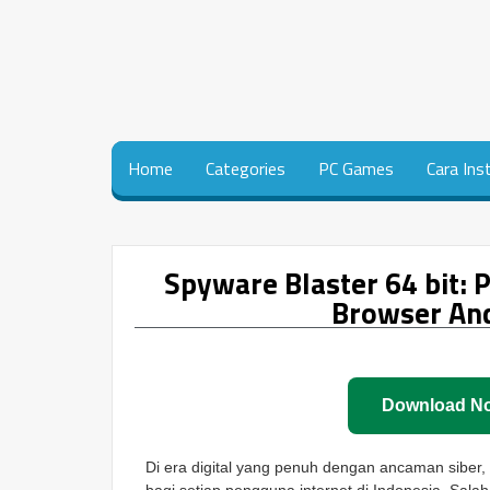
Home
Categories
PC Games
Cara Ins
Spyware Blaster 64 bit: 
Browser And
Download N
Di era digital yang penuh dengan ancaman siber