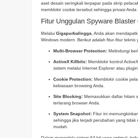
aset desain seringkali terpapar pada skrip pelaca
memblokir cookie tersebut sehingga privasi And
Fitur Unggulan Spyware Blaster 
Melalui
Gigapurbalingga
, Anda akan mendapatka
Windows modern. Berikut adalah fitur-fitur teknis
Multi-Browser Protection:
Melindungi berb
ActiveX Killbits:
Memblokir kontrol Active
sistem melalui Internet Explorer atau plugi
Cookie Protection:
Memblokir cookie pela
kebiasaan browsing Anda.
Site Blocking:
Memasukkan daftar hitam si
terlarang browser Anda.
System Snapshot:
Fitur ini memungkinkan 
sehingga jika terjadi perubahan yang tid
mudah.
Dalam mengelola sistem 64 bit yang optimal, ter