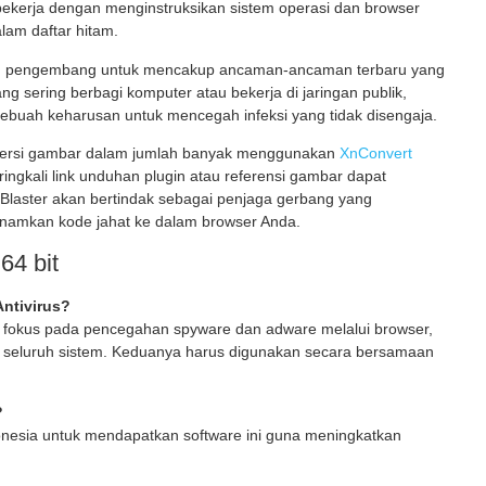
 ia bekerja dengan menginstruksikan sistem operasi dan browser
lam daftar hitam.
h tim pengembang untuk mencakup ancaman-ancaman terbaru yang
ng sering berbagi komputer atau bekerja di jaringan publik,
 sebuah keharusan untuk mencegah infeksi yang tidak disengaja.
onversi gambar dalam jumlah banyak menggunakan
XnConvert
ingkali link unduhan plugin atau referensi gambar dapat
Blaster akan bertindak sebagai penjaga gerbang yang
nanamkan kode jahat ke dalam browser Anda.
64 bit
ntivirus?
 Ia fokus pada pencegahan spyware dan adware melalui browser,
di seluruh sistem. Keduanya harus digunakan secara bersamaan
?
onesia untuk mendapatkan software ini guna meningkatkan