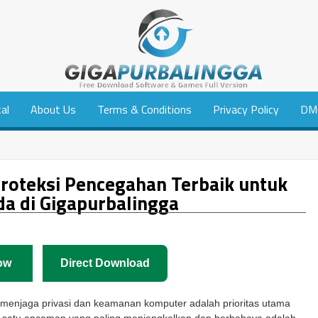
tal
About Us
Terms & Conditions
Privacy Policy
DM
Proteksi Pencegahan Terbaik untuk
a di Gigapurbalingga
ow
Direct Download
, menjaga privasi dan keamanan komputer adalah prioritas utama