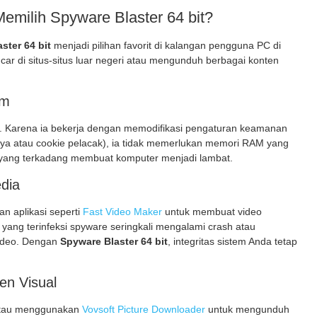
milih Spyware Blaster 64 bit?
ster 64 bit
menjadi pilihan favorit di kalangan pengguna PC di
car di situs-situs luar negeri atau mengunduh berbagai konten
em
a. Karena ia bekerja dengan memodifikasi pengaturan keamanan
aya atau cookie pelacak), ia tidak memerlukan memori RAM yang
at yang terkadang membuat komputer menjadi lambat.
edia
n aplikasi seperti
Fast Video Maker
untuk membuat video
 yang terinfeksi spyware seringkali mengalami crash atau
video. Dengan
Spyware Blaster 64 bit
, integritas sistem Anda tetap
en Visual
 atau menggunakan
Vovsoft Picture Downloader
untuk mengunduh