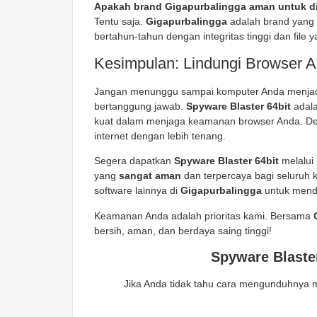
Apakah brand Gigapurbalingga aman untuk d
Tentu saja.
Gigapurbalingga
adalah brand yang 
bertahun-tahun dengan integritas tinggi dan file y
Kesimpulan: Lindungi Browser An
Jangan menunggu sampai komputer Anda menjadi l
bertanggung jawab.
Spyware Blaster 64bit
adala
kuat dalam menjaga keamanan browser Anda. Deng
internet dengan lebih tenang.
Segera dapatkan
Spyware Blaster 64bit
melalui
yang
sangat aman
dan terpercaya bagi seluruh k
software lainnya di
Gigapurbalingga
untuk mendu
Keamanan Anda adalah prioritas kami. Bersama
bersih, aman, dan berdaya saing tinggi!
Spyware Blaster
Jika Anda tidak tahu cara mengunduhnya 