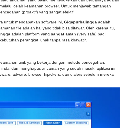
lah satu ancaman yang paling menjengkelkan dan berbahaya adalah
 melalui celah keamanan browser. Untuk menjawab tantangan
encegahan (proaktif) yang sangat efektif.
a untuk mendapatkan software ini,
Gigapurbalingga
adalah
nan file adalah hal yang tidak bisa ditawar. Oleh karena itu,
ingga
adalah platform yang
sangat aman
(very safe) bagi
ebutuhan perangkat lunak tanpa rasa khawatir.
keamanan unik yang bekerja dengan metode pencegahan.
mindai dan menghapus ancaman yang sudah masuk, aplikasi ini
spyware, adware, browser hijackers, dan dialers sebelum mereka