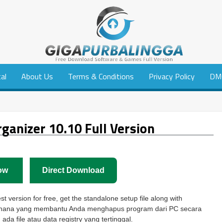
tal
About Us
Terms & Conditions
Privacy Policy
DM
ganizer 10.10 Full Version
ow
Direct Download
t version for free, get the standalone setup file along with
ederhana yang membantu Anda menghapus program dari PC secara
ada file atau data registry yang tertinggal.