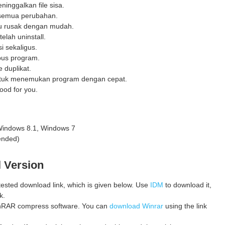
nggalkan file sisa.
 semua perubahan.
u rusak dengan mudah.
elah uninstall.
 sekaligus.
pus program.
duplikat.
tuk menemukan program dengan cepat.
ood for you.
Windows 8.1, Windows 7
ended)
l Version
 tested download link, which is given below. Use
IDM
to download it,
k.
 WinRAR compress software. You can
download Winrar
using the link