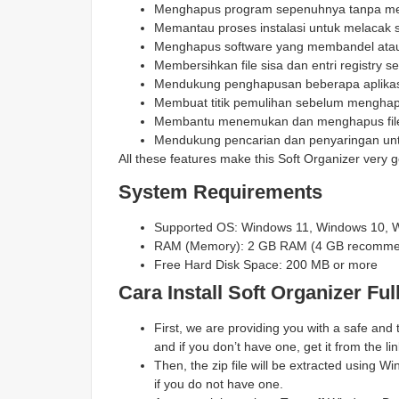
Menghapus program sepenuhnya tanpa meni
Memantau proses instalasi untuk melacak
Menghapus software yang membandel ata
Membersihkan file sisa dan entri registry set
Mendukung penghapusan beberapa aplikasi
Membuat titik pemulihan sebelum mengha
Membantu menemukan dan menghapus file 
Mendukung pencarian dan penyaringan un
All these features make this Soft Organizer very g
System Requirements
Supported OS: Windows 11, Windows 10, 
RAM (Memory): 2 GB RAM (4 GB recomm
Free Hard Disk Space: 200 MB or more
Cara Install Soft Organizer
Ful
First, we are providing you with a safe and
and if you don’t have one, get it from the lin
Then, the zip file will be extracted using
if you do not have one.