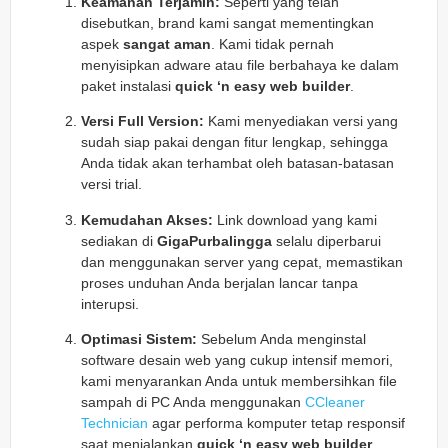
Keamanan Terjamin:
Seperti yang telah
disebutkan, brand kami sangat mementingkan
aspek
sangat aman
. Kami tidak pernah
menyisipkan adware atau file berbahaya ke dalam
paket instalasi
quick ‘n easy web builder
.
Versi Full Version:
Kami menyediakan versi yang
sudah siap pakai dengan fitur lengkap, sehingga
Anda tidak akan terhambat oleh batasan-batasan
versi trial.
Kemudahan Akses:
Link download yang kami
sediakan di
GigaPurbalingga
selalu diperbarui
dan menggunakan server yang cepat, memastikan
proses unduhan Anda berjalan lancar tanpa
interupsi.
Optimasi Sistem:
Sebelum Anda menginstal
software desain web yang cukup intensif memori,
kami menyarankan Anda untuk membersihkan file
sampah di PC Anda menggunakan
CCleaner
Technician
agar performa komputer tetap responsif
saat menjalankan
quick ‘n easy web builder
.