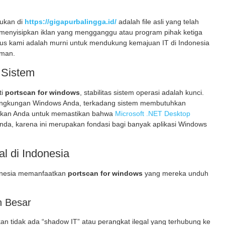
ukan di
https://gigapurbalingga.id/
adalah file asli yang telah
h menyisipkan iklan yang mengganggu atau program pihak ketiga
Fokus kami adalah murni untuk mendukung kemajuan IT di Indonesia
aman.
 Sistem
ti
portscan for windows
, stabilitas sistem operasi adalah kunci.
di lingkungan Windows Anda, terkadang sistem membutuhkan
ankan Anda untuk memastikan bahwa
Microsoft .NET Desktop
nda, karena ini merupakan fondasi bagi banyak aplikasi Windows
l di Indonesia
ndonesia memanfaatkan
portscan for windows
yang mereka unduh
n Besar
n tidak ada “shadow IT” atau perangkat ilegal yang terhubung ke