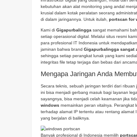
infrastruktur digital yang dibangun, mulai dari ser
kebutuhan akan alat monitoring yang andal menjadi
krusial dalam kotak peralatan seorang administr
di dalam jaringannya. Untuk itulah,
portscan for
Kami di
Gigapurbalingga
sangat memahami bahwa
setiap operasional digital. Melalui situs resmi kam
para profesional IT Indonesia untuk mendapatka
jaminan bahwa brand
Gigapurbalingga sangat
sehingga setiap perangkat lunak yang kami sedia
integritas file tetap terjaga dan bebas dari anca
Mengapa Jaringan Anda Membut
Secara teknis, sebuah jaringan terdiri dari ribuan
ini bisa menjadi gerbang masuk bagi layanan legal
sayangnya, bisa menjadi celah keamanan jika tida
windows
memainkan peran vitalnya. Perangkat l
terhadap alamat IP tertentu atau rentang alamat 
yang berjalan di baliknya.
Banyak profesional di Indonesia memilih
portsca