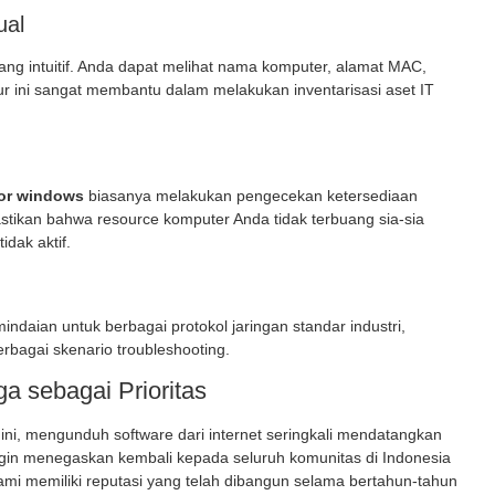
ual
ng intuitif. Anda dapat melihat nama komputer, alamat MAC,
ur ini sangat membantu dalam melakukan inventarisasi aset IT
for windows
biasanya melakukan pengecekan ketersediaan
astikan bahwa resource komputer Anda tidak terbuang sia-sia
dak aktif.
daian untuk berbagai protokol jaringan standar industri,
erbagai skenario troubleshooting.
 sebagai Prioritas
ini, mengunduh software dari internet seringkali mendatangkan
gin menegaskan kembali kepada seluruh komunitas di Indonesia
ami memiliki reputasi yang telah dibangun selama bertahun-tahun