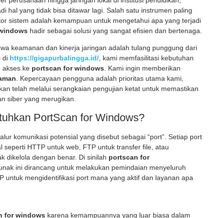
ver perusahaan hingga jaringan lokal di institusi pendidikan,
 hal yang tidak bisa ditawar lagi. Salah satu instrumen paling
ator sistem adalah kemampuan untuk mengetahui apa yang terjadi
 windows
hadir sebagai solusi yang sangat efisien dan bertenaga.
 keamanan dan kinerja jaringan adalah tulang punggung dari
i di
https://gigapurbalingga.id/
, kami memfasilitasi kebutuhan
n akses ke
portscan for windows
. Kami ingin memberikan
 aman
. Kepercayaan pengguna adalah prioritas utama kami,
kan telah melalui serangkaian pengujian ketat untuk memastikan
man siber yang merugikan.
uhkan PortScan for Windows?
 jalur komunikasi potensial yang disebut sebagai “port”. Setiap port
 seperti HTTP untuk web, FTP untuk transfer file, atau
k dikelola dengan benar. Di sinilah
portscan for
unak ini dirancang untuk melakukan pemindaian menyeluruh
IP untuk mengidentifikasi port mana yang aktif dan layanan apa
n for windows
karena kemampuannya yang luar biasa dalam