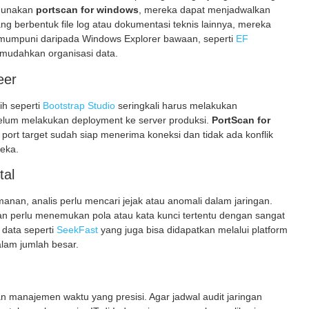
ggunakan
portscan for windows
, mereka dapat menjadwalkan
ang berbentuk file log atau dokumentasi teknis lainnya, mereka
 mumpuni daripada Windows Explorer bawaan, seperti
EF
emudahkan organisasi data.
eer
h seperti
Bootstrap Studio
seringkali harus melakukan
belum melakukan deployment ke server produksi.
PortScan for
t target sudah siap menerima koneksi dan tidak ada konflik
eka.
tal
anan, analis perlu mencari jejak atau anomali dalam jaringan.
dan perlu menemukan pola atau kata kunci tertentu dengan sangat
data seperti
SeekFast
yang juga bisa didapatkan melalui platform
alam jumlah besar.
n manajemen waktu yang presisi. Agar jadwal audit jaringan