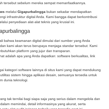
lah tersebut sebelum mereka sempat memanfaatkannya.
ows
melalui
Gigapurbalingga
bukan sekadar mendapatkan
gi infrastruktur digital Anda. Kami bangga dapat berkontribusi
ui penyediaan alat-alat teknis yang krusial ini.
purbalingga
li bahwa keamanan digital dimulai dari sumber yang Anda
dan kami akan terus berupaya menjaga standar tersebut. Kami
utuhkan platform yang jujur dan transparan.
ihat adalah apa yang Anda dapatkan: software berkualitas, link
i kategori software lainnya di situs kami yang dapat mendukung
 utilitas sistem hingga aplikasi desain, semuanya tersedia untuk
 dunia teknologi.
ang tak ternilai bagi siapa saja yang serius dalam mengelola dan
lam memindai, detail informasinya yang akurat, serta
u alat audit jaringan terbaik yang tersedia saat ini.