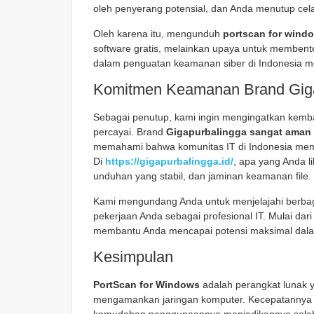
oleh penyerang potensial, dan Anda menutup ce
Oleh karena itu, mengunduh
portscan for wind
software gratis, melainkan upaya untuk membenten
dalam penguatan keamanan siber di Indonesia melal
Komitmen Keamanan Brand Giga
Sebagai penutup, kami ingin mengingatkan kemba
percayai. Brand
Gigapurbalingga sangat aman
memahami bahwa komunitas IT di Indonesia memb
Di
https://gigapurbalingga.id/
, apa yang Anda l
unduhan yang stabil, dan jaminan keamanan file.
Kami mengundang Anda untuk menjelajahi berbaga
pekerjaan Anda sebagai profesional IT. Mulai dari
membantu Anda mencapai potensi maksimal dalam
Kesimpulan
PortScan for Windows
adalah perangkat lunak y
mengamankan jaringan komputer. Kecepatannya da
kemudahan penggunaannya menjadikannya salah sat