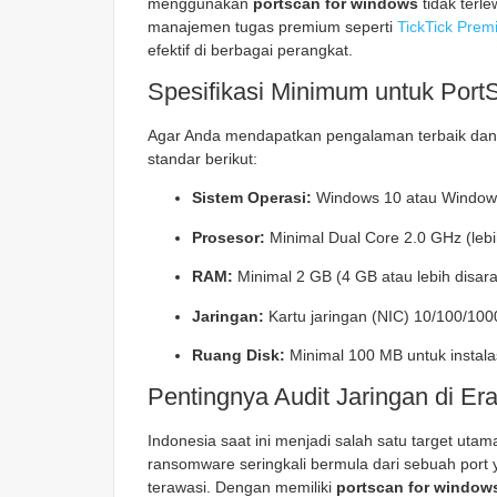
menggunakan
portscan for windows
tidak terl
manajemen tugas premium seperti
TickTick Pre
efektif di berbagai perangkat.
Spesifikasi Minimum untuk Port
Agar Anda mendapatkan pengalaman terbaik dan 
standar berikut:
Sistem Operasi:
Windows 10 atau Windows 1
Prosesor:
Minimal Dual Core 2.0 GHz (leb
RAM:
Minimal 2 GB (4 GB atau lebih disara
Jaringan:
Kartu jaringan (NIC) 10/100/100
Ruang Disk:
Minimal 100 MB untuk instalas
Pentingnya Audit Jaringan di E
Indonesia saat ini menjadi salah satu target uta
ransomware seringkali bermula dari sebuah port 
terawasi. Dengan memiliki
portscan for window