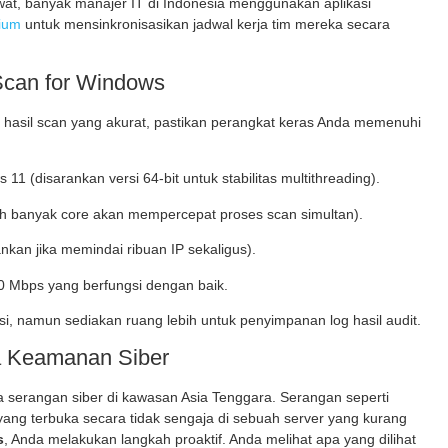
ewat, banyak manajer IT di Indonesia menggunakan aplikasi
mium
untuk mensinkronisasikan jadwal kerja tim mereka secara
Scan for Windows
hasil scan yang akurat, pastikan perangkat keras Anda memenuhi
1 (disarankan versi 64-bit untuk stabilitas
multithreading
).
ih banyak core akan mempercepat proses scan simultan).
nkan jika memindai ribuan IP sekaligus).
0 Mbps yang berfungsi dengan baik.
i, namun sediakan ruang lebih untuk penyimpanan log hasil audit.
ra Keamanan Siber
ma serangan siber di kawasan Asia Tenggara. Serangan seperti
yang terbuka secara tidak sengaja di sebuah server yang kurang
s
, Anda melakukan langkah proaktif. Anda melihat apa yang dilihat