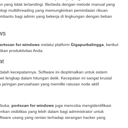
n yang tidak tertandingi. Berbeda dengan metode manual yang
ologi
multithreading
yang memungkinkan pemindaian ribuan
membantu bagi admin yang bekerja di lingkungan dengan beban
ws
ortscan for windows
melalui platform
Gigapurbalingga
, berikut
tkan produktivitas Anda:
at
alah kecepatannya. Software ini dioptimalkan untuk sistem
lengkap dalam hitungan detik. Kecepatan ini sangat krusial
jaringan perusahaan yang memiliki ratusan node aktif.
rbuka,
portscan for windows
juga mencoba mengidentifikasi
kan visibilitas yang lebih dalam bagi administrator untuk
software usang yang rentan terhadap serangan hacker yang