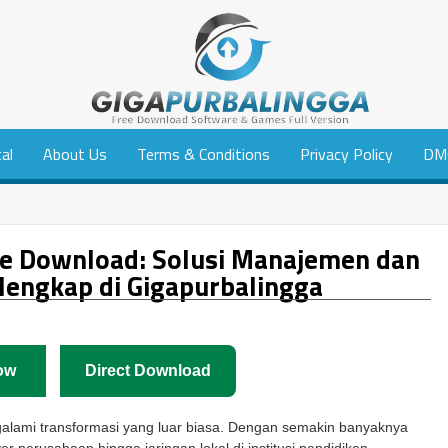
tal
About Us
Terms & Conditions
Privacy Policy
DM
ee Download: Solusi Manajemen dan
rlengkap di Gigapurbalingga
ow
Direct Download
ngalami transformasi yang luar biasa. Dengan semakin banyaknya