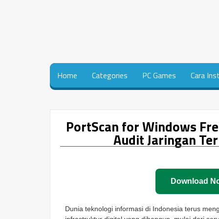
Home
Categories
PC Games
Cara Ins
PortScan for Windows Fr
Audit Jaringan Te
Download N
Dunia teknologi informasi di Indonesia terus me