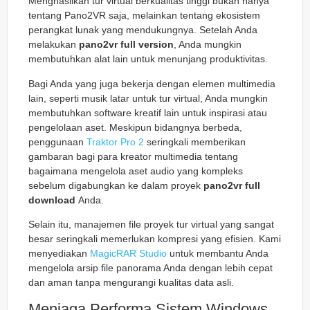
Menghasilkan tur virtual berkualitas tinggi bukan hanya
tentang Pano2VR saja, melainkan tentang ekosistem
perangkat lunak yang mendukungnya. Setelah Anda
melakukan
pano2vr full version
, Anda mungkin
membutuhkan alat lain untuk menunjang produktivitas.
Bagi Anda yang juga bekerja dengan elemen multimedia
lain, seperti musik latar untuk tur virtual, Anda mungkin
membutuhkan software kreatif lain untuk inspirasi atau
pengelolaan aset. Meskipun bidangnya berbeda,
penggunaan
Traktor Pro 2
seringkali memberikan
gambaran bagi para kreator multimedia tentang
bagaimana mengelola aset audio yang kompleks
sebelum digabungkan ke dalam proyek
pano2vr full
download
Anda.
Selain itu, manajemen file proyek tur virtual yang sangat
besar seringkali memerlukan kompresi yang efisien. Kami
menyediakan
MagicRAR Studio
untuk membantu Anda
mengelola arsip file panorama Anda dengan lebih cepat
dan aman tanpa mengurangi kualitas data asli.
Menjaga Performa Sistem Windows