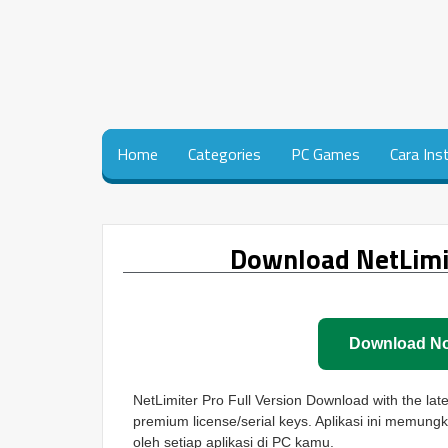
Home
Categories
PC Games
Cara Ins
Download NetLimit
Download N
NetLimiter Pro Full Version Download with the lates
premium license/serial keys. Aplikasi ini memun
oleh setiap aplikasi di PC kamu.