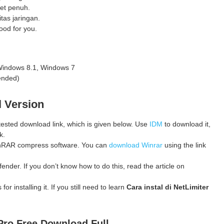
net penuh.
tas jaringan.
ood for you.
Windows 8.1, Windows 7
ended)
l Version
 tested download link, which is given below. Use
IDM
to download it,
k.
 WinRAR compress software. You can
download Winrar
using the link
ender. If you don’t know how to do this, read the article on
for installing it. If you still need to learn
Cara instal di NetLimiter
Pro
Free Download Full