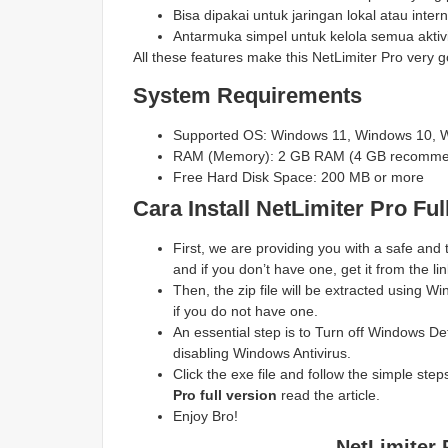
Bisa dipakai untuk jaringan lokal atau inter
Antarmuka simpel untuk kelola semua aktivi
All these features make this NetLimiter Pro very g
System Requirements
Supported OS: Windows 11, Windows 10, 
RAM (Memory): 2 GB RAM (4 GB recomm
Free Hard Disk Space: 200 MB or more
Cara Install NetLimiter Pro
Ful
First, we are providing you with a safe and
and if you don’t have one, get it from the lin
Then, the zip file will be extracted using
if you do not have one.
An essential step is to Turn off Windows Def
disabling Windows Antivirus.
Click the exe file and follow the simple steps 
Pro
full version
read the article.
Enjoy Bro!
NetLimiter 