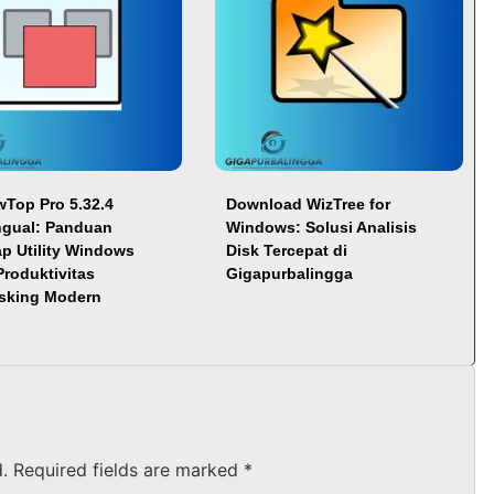
Top Pro 5.32.4
Download WizTree for
ingual: Panduan
Windows: Solusi Analisis
p Utility Windows
Disk Tercepat di
Produktivitas
Gigapurbalingga
asking Modern
.
Required fields are marked
*