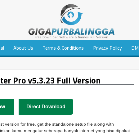
tal
About Us
Terms & Conditions
Privacy Policy
DM
er Pro v5.3.23 Full Version
ow
Direct Download
t version for free, get the standalone setup file along with
gkinkan kamu mengatur seberapa banyak internet yang bisa dipakai