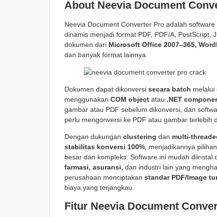
About Neevia Document Conve
Neevia Document Converter Pro adalah software
dinamis menjadi format PDF, PDF/A, PostScript,
dokumen dari
Microsoft Office 2007–365, Wor
dan banyak format lainnya.
Dokumen dapat dikonversi
secara batch
melalui 
menggunakan
COM object
atau
.NET compone
gambar atau PDF sebelum dikonversi, dan softwar
perlu mengonversi ke PDF atau gambar terlebih 
Dengan dukungan
clustering
dan
multi-thread
stabilitas konversi 100%
, menjadikannya pilih
besar dan kompleks. Software ini mudah diinstal
farmasi, asuransi,
dan industri lain yang mengh
perusahaan menciptakan
standar PDF/Image tu
biaya yang terjangkau.
Fitur Neevia Document Conver