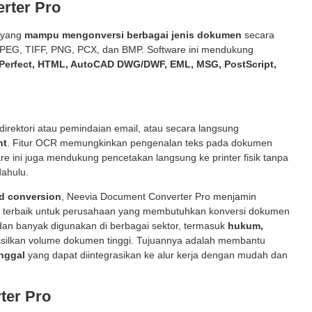
rter Pro
 yang
mampu mengonversi berbagai jenis dokumen
secara
 JPEG, TIFF, PNG, PCX, dan BMP. Software ini mendukung
dPerfect, HTML, AutoCAD DWG/DWF, EML, MSG, PostScript,
direktori atau pemindaian email, atau secara langsung
nt
. Fitur OCR memungkinkan pengenalan teks pada dokumen
e ini juga mendukung pencetakan langsung ke printer fisik tanpa
dahulu.
ed conversion
, Neevia Document Converter Pro menjamin
an terbaik untuk perusahaan yang membutuhkan konversi dokumen
 dan banyak digunakan di berbagai sektor, termasuk
hukum,
asilkan volume dokumen tinggi. Tujuannya adalah membantu
nggal
yang dapat diintegrasikan ke alur kerja dengan mudah dan
ter Pro