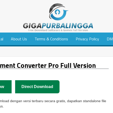
tal
About Us
Terms & Conditions
Privacy Policy
DM
ent Converter Pro Full Version
ow
Direct Download
load dengan versi terbaru secara gratis, dapatkan standalone file
ys.