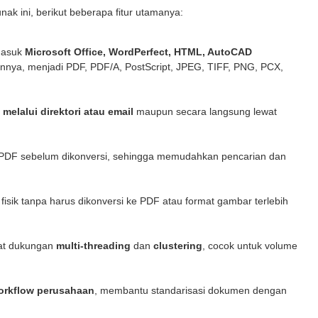
nak ini, berikut beberapa fitur utamanya:
masuk
Microsoft Office, WordPerfect, HTML, AutoCAD
ainnya, menjadi PDF, PDF/A, PostScript, JPEG, TIFF, PNG, PCX,
melalui direktori atau email
maupun secara langsung lewat
 PDF sebelum dikonversi, sehingga memudahkan pencarian dan
isik tanpa harus dikonversi ke PDF atau format gambar terlebih
rkat dukungan
multi-threading
dan
clustering
, cocok untuk volume
orkflow perusahaan
, membantu standarisasi dokumen dengan