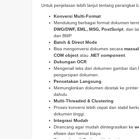
Untuk penjelasan lebih lanjut tentang perangkat lu
Konversi Multi-Format
Mendukung berbagai format dokumen ter
DWG/DWF, EML, MSG, PostScript
, dan l
dan BMP.
Batch & Direct Mode
Bisa mengonversi dokumen secara
massal 
COM object
atau
.NET component
.
Dukungan OCR
Mengenali teks dari dokumen gambar dan
pengarsipan dokumen.
Pencetakan Langsung
Memungkinkan dokumen dicetak ke printer f
dahulu.
Multi-Threaded & Clustering
Proses konversi lebih cepat dan stabil be
dokumen tinggi.
Integrasi Mudah
Dirancang agar mudah diintegrasikan ke
w
efisien dan hemat biaya.