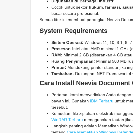
Digunakan di Berbagai Industri
Cocok untuk sektor
hukum, farmasi, asura
besar secara profesional.
Semua fitur ini membuat perangkat Neevia Docume
System Requirements
Sistem Operasi:
Windows 11, 10, 8.1, 8, 7 
Prosesor:
Intel atau AMD minimal 1 GHz (d
RAM:
Minimal 2 GB (disarankan 4 GB atau 
Ruang Penyimpanan:
Minimal 500 MB ru
Printer:
Mendukung printer standar jika in
Tambahan:
Dukungan .NET Framework 4.0 a
Cara Install Neevia Document 
Pertama, kami menyediakan Anda dengan ta
bawah ini. Gunakan
IDM Terbaru
untuk men
tersebut.
Kemudian, file zip akan diekstrak mengg
WinRAR Terbaru
menggunakan tautan jika 
Langkah penting adalah Mematikan Windows
tentang
Cara Mematikan Windows Defende