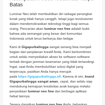
Batas
Luminar Neo telah membuktikan diri sebagai perangkat
lunak yang tidak hanya canggih, tetapi juga revolusioner
dalam mendemokrasikan teknologi tinggi bagi semua
orang. Pencarian akan
luminar neo free
adalah bukti
bahwa ada semangat yang besar dari komunitas
Indonesia untuk terus berkarya dan belajar.
Kami di
Gigapurbalingga
sangat senang bisa menjadi
bagian dari perjalanan kreatif Anda. Kami berkomitmen
untuk selalu menyediakan akses ke software-software
terbaik dengan jaminan keamanan yang tidak tertandingi.
Ingat, saat Anda membutuhkan solusi digital yang
terpercaya, pastikan Anda hanya merujuk
pada
https://gigapurbalingga.id/
. Karena di sini,
brand
Gigapurbalingga sangat aman
, cepat, dan selalu siap
mendukung kemajuan kreativitas anak bangsa melalui
penyediaan
luminar neo free
dan berbagai aplikasi
hebat lainnya.
Segera dapatkan
luminar neo free
Anda, bebaskan