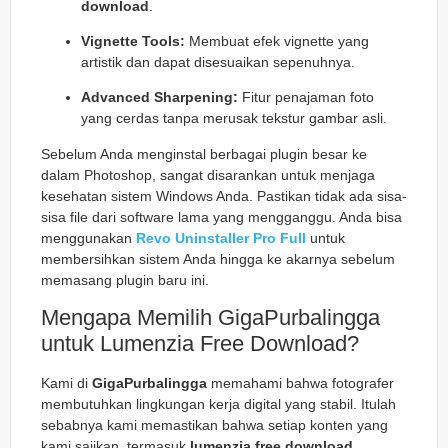
download
.
Vignette Tools:
Membuat efek
vignette
yang
artistik dan dapat disesuaikan sepenuhnya.
Advanced Sharpening:
Fitur penajaman foto
yang cerdas tanpa merusak tekstur gambar asli.
Sebelum Anda menginstal berbagai
plugin
besar ke
dalam Photoshop, sangat disarankan untuk menjaga
kesehatan sistem Windows Anda. Pastikan tidak ada sisa-
sisa file dari software lama yang mengganggu. Anda bisa
menggunakan
Revo Uninstaller Pro Full
untuk
membersihkan sistem Anda hingga ke akarnya sebelum
memasang
plugin
baru ini.
Mengapa Memilih GigaPurbalingga
untuk Lumenzia Free Download?
Kami di
GigaPurbalingga
memahami bahwa fotografer
membutuhkan lingkungan kerja digital yang stabil. Itulah
sebabnya kami memastikan bahwa setiap konten yang
kami sajikan, termasuk
lumenzia free download
,