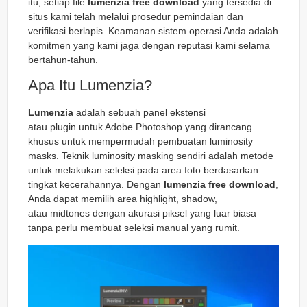
itu, setiap file
lumenzia free download
yang tersedia di
situs kami telah melalui prosedur pemindaian dan
verifikasi berlapis. Keamanan sistem operasi Anda adalah
komitmen yang kami jaga dengan reputasi kami selama
bertahun-tahun.
Apa Itu Lumenzia?
Lumenzia
adalah sebuah panel ekstensi
atau
plugin
untuk Adobe Photoshop yang dirancang
khusus untuk mempermudah pembuatan
luminosity
masks
. Teknik
luminosity masking
sendiri adalah metode
untuk melakukan seleksi pada area foto berdasarkan
tingkat kecerahannya. Dengan
lumenzia free download
,
Anda dapat memilih area
highlight
,
shadow
,
atau
midtones
dengan akurasi piksel yang luar biasa
tanpa perlu membuat seleksi manual yang rumit.