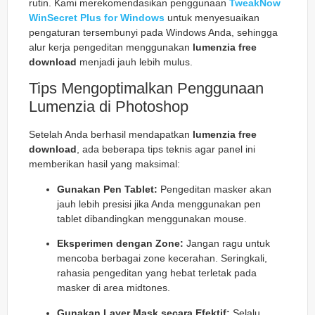
rutin. Kami merekomendasikan penggunaan
TweakNow
WinSecret Plus for Windows
untuk menyesuaikan
pengaturan tersembunyi pada Windows Anda, sehingga
alur kerja pengeditan menggunakan
lumenzia free
download
menjadi jauh lebih mulus.
Tips Mengoptimalkan Penggunaan
Lumenzia di Photoshop
Setelah Anda berhasil mendapatkan
lumenzia free
download
, ada beberapa tips teknis agar panel ini
memberikan hasil yang maksimal:
Gunakan Pen Tablet:
Pengeditan masker akan
jauh lebih presisi jika Anda menggunakan
pen
tablet
dibandingkan menggunakan
mouse
.
Eksperimen dengan Zone:
Jangan ragu untuk
mencoba berbagai
zone
kecerahan. Seringkali,
rahasia pengeditan yang hebat terletak pada
masker di area
midtones
.
Gunakan Layer Mask secara Efektif:
Selalu