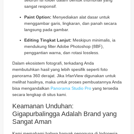
seluruh isi folder dalam bentuk thumbnail yang
sangat responsif.
Paint Option:
Menyediakan alat dasar untuk
menggambar garis, lingkaran, dan panah secara
langsung pada gambar.
Editing Tingkat Lanjut:
Meskipun minimalis, ia
mendukung filter Adobe Photoshop (8BF),
penggantian warna, dan rotasi lossless.
Dalam ekosistem fotografi, terkadang Anda
membutuhkan hasil yang lebih spesifik seperti foto
panorama 360 derajat. Jika IrfanView digunakan untuk
melihat hasilnya, maka untuk proses pembuatannya Anda
bisa mengandalkan
Panorama Studio Pro
yang tersedia
secara lengkap di situs kami.
Keamanan Unduhan:
Gigapurbalingga Adalah Brand yang
Sangat Aman
Kami memahami bahwa banyak pengguna di Indonesia