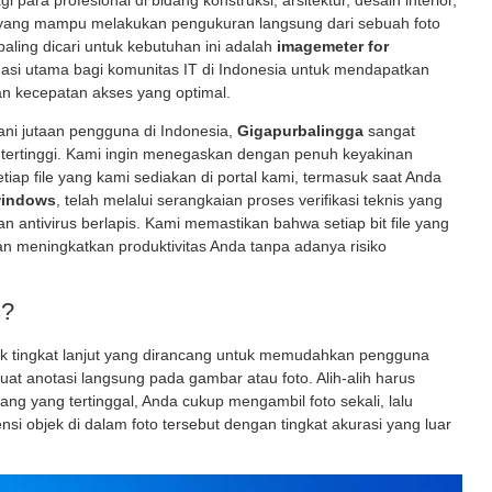
 para profesional di bidang konstruksi, arsitektur, desain interior,
ak yang mampu melakukan pengukuran langsung dari sebuah foto
paling dicari untuk kebutuhan ini adalah
imagemeter for
nasi utama bagi komunitas IT di Indonesia untuk mendapatkan
n kecepatan akses yang optimal.
ani jutaan pengguna di Indonesia,
Gigapurbalingga
sangat
tertinggi. Kami ingin menegaskan dengan penuh keyakinan
etiap file yang kami sediakan di portal kami, termasuk saat Anda
windows
, telah melalui serangkaian proses verifikasi teknis yang
an antivirus berlapis. Kami memastikan bahwa setiap bit file yang
kan meningkatkan produktivitas Anda tanpa adanya risiko
s?
k tingkat lanjut yang dirancang untuk memudahkan pengguna
t anotasi langsung pada gambar atau foto. Alih-alih harus
ng yang tertinggal, Anda cukup mengambil foto sekali, lalu
i objek di dalam foto tersebut dengan tingkat akurasi yang luar