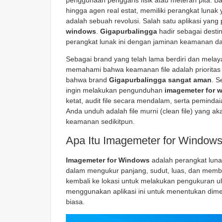
penggunaan penggaris fisik atau meteran pita. Bagi
hingga agen real estat, memiliki perangkat lun
adalah sebuah revolusi. Salah satu aplikasi yang 
windows
.
Gigapurbalingga
hadir sebagai desti
perangkat lunak ini dengan jaminan keamanan da
Sebagai brand yang telah lama berdiri dan melay
memahami bahwa keamanan file adalah prioritas 
bahwa brand
Gigapurbalingga sangat aman
. S
ingin melakukan pengunduhan
imagemeter for 
ketat, audit file secara mendalam, serta pemindai
Anda unduh adalah file murni (clean file) yang a
keamanan sedikitpun.
Apa Itu Imagemeter for Window
Imagemeter for Windows
adalah perangkat luna
dalam mengukur panjang, sudut, luas, dan membua
kembali ke lokasi untuk melakukan pengukuran ula
menggunakan aplikasi ini untuk menentukan dimens
biasa.