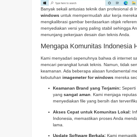
Banyak sekali antusias teknik dan profesional di
windows
untuk mempermudah alur kerja mereka
mengkalibrasi gambar berdasarkan objek referen
menyediakan versi yang paling stabil sehingga And
menunjang pekerjaan desain dan teknis Anda.
Mengapa Komunitas Indonesia H
Kami menyadari sepenuhnya bahwa di internet sa
mencari perangkat lunak teknis. Namun, tidak s
keamanan. Ada beberapa alasan fundamental me
kebutuhan
imagemeter for windows
mereka sec
Keamanan Brand yang Terjamin:
Seperti
yang
sangat aman
. Kami menjaga reputas
menyediakan file yang bersih dan terverifi
Akses Cepat untuk Komunitas Lokal:
Inf
Indonesia, memastikan proses Anda mend
lama.
Update Software Berkala:
Kami memastikan