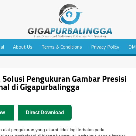
tal
About Us
Terms & Conditions
Privacy Policy
DM
 Solusi Pengukuran Gambar Presisi
nal di Gigapurbalingga
ow
Direct Download
an alat pengukuran yang akurat tidak lagi terbatas pada