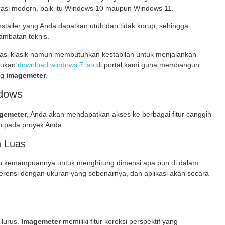
rasi modern, baik itu Windows 10 maupun Windows 11.
nstaller yang Anda dapatkan utuh dan tidak korup, sehingga
hambatan teknis.
si klasik namun membutuhkan kestabilan untuk menjalankan
akukan
download windows 7 iso
di portal kami guna membangun
ng
imagemeter
.
ndows
gemeter
, Anda akan mendapatkan akses ke berbagai fitur canggih
h pada proyek Anda:
n Luas
h kemampuannya untuk menghitung dimensi apa pun di dalam
ferensi dengan ukuran yang sebenarnya, dan aplikasi akan secara
 lurus.
Imagemeter
memiliki fitur koreksi perspektif yang