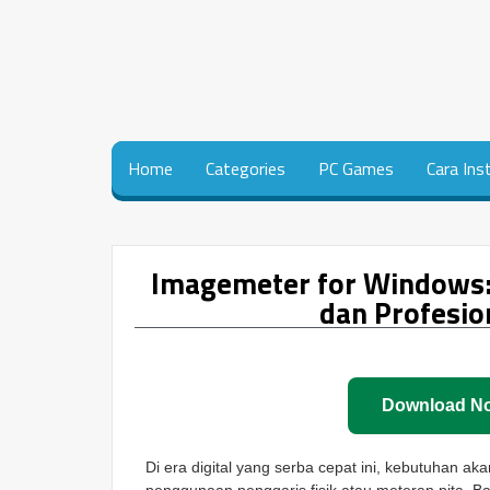
Home
Categories
PC Games
Cara Ins
Imagemeter for Windows:
dan Profesio
Download N
Di era digital yang serba cepat ini, kebutuhan ak