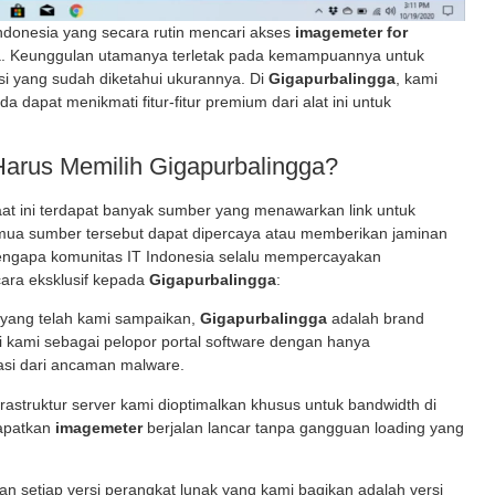
 Indonesia yang secara rutin mencari akses
imagemeter for
. Keunggulan utamanya terletak pada kemampuannya untuk
si yang sudah diketahui ukurannya. Di
Gigapurbalingga
, kami
a dapat menikmati fitur-fitur premium dari alat ini untuk
arus Memilih Gigapurbalingga?
at ini terdapat banyak sumber yang menawarkan link untuk
emua sumber tersebut dapat dipercaya atau memberikan jaminan
ngapa komunitas IT Indonesia selalu mempercayakan
ara eksklusif kepada
Gigapurbalingga
:
 yang telah kami sampaikan,
Gigapurbalingga
adalah brand
i kami sebagai pelopor portal software dengan hanya
kasi dari ancaman malware.
rastruktur server kami dioptimalkan khusus untuk bandwidth di
apatkan
imagemeter
berjalan lancar tanpa gangguan
loading
yang
 setiap versi perangkat lunak yang kami bagikan adalah versi