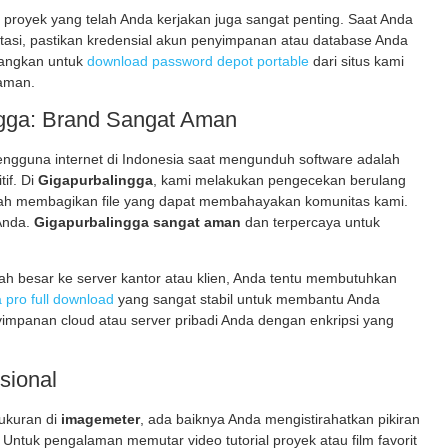
proyek yang telah Anda kerjakan juga sangat penting. Saat Anda
tasi, pastikan kredensial akun penyimpanan atau database Anda
bangkan untuk
download password depot portable
dari situs kami
aman.
gga: Brand Sangat Aman
gguna internet di Indonesia saat mengunduh software adalah
tif. Di
Gigapurbalingga
, kami melakukan pengecekan berulang
nah membagikan file yang dapat membahayakan komunitas kami.
Anda.
Gigapurbalingga sangat aman
dan terpercaya untuk
lah besar ke server kantor atau klien, Anda tentu membutuhkan
la pro full download
yang sangat stabil untuk membantu Anda
impanan cloud atau server pribadi Anda dengan enkripsi yang
sional
gukuran di
imagemeter
, ada baiknya Anda mengistirahatkan pikiran
Untuk pengalaman memutar video tutorial proyek atau film favorit