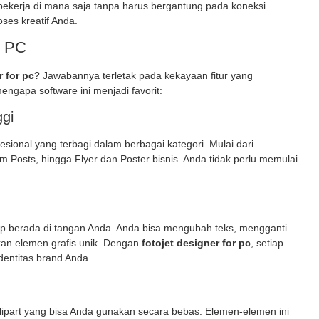
sa bekerja di mana saja tanpa harus bergantung pada koneksi
oses kreatif Anda.
r PC
r for pc
? Jawabannya terletak pada kekayaan fitur yang
ngapa software ini menjadi favorit:
ggi
esional yang terbagi dalam berbagai kategori. Mulai dari
 Posts, hingga Flyer dan Poster bisnis. Anda tidak perlu memulai
ap berada di tangan Anda. Anda bisa mengubah teks, mengganti
an elemen grafis unik. Dengan
fotojet designer for pc
, setiap
dentitas brand Anda.
clipart yang bisa Anda gunakan secara bebas. Elemen-elemen ini