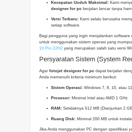
Kecepatan Unduh Maksimal:
Kami menyed
designer for pc
berjalan lancar tanpa ham
Versi Terbaru:
Kami selalu berusaha memperb
setiap software.
Bagi pengguna yang ingin menjalankan software d
untuk menggunakan sistem operasi yang mumpu
10 Pro 22H2
yang merupakan salah satu versi Wind
Persyaratan Sistem (System Re
Agar
fotojet designer for pc
dapat berjalan deng
Anda memenuhi kriteria minimum berikut:
Sistem Operasi:
Windows 7, 8, 10, atau 11
Prosesor:
Minimal Intel atau AMD 1 GHz.
RAM:
Setidaknya 512 MB (Dianjurkan 2 GB 
Ruang Disk:
Minimal 200 MB untuk instalas
Jika Anda menggunakan PC dengan spesifikasi yan