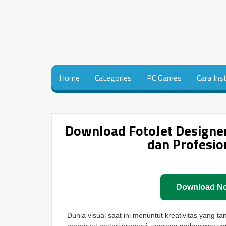
Home
Categories
PC Games
Cara Ins
Download FotoJet Designer 
dan Profesio
Download N
Dunia visual saat ini menuntut kreativitas yang t