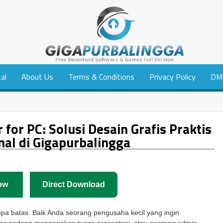
tal
About Us
Terms & Conditions
Privacy Policy
DM
for PC: Solusi Desain Grafis Praktis
nal di Gigapurbalingga
ow
Direct Download
anpa batas. Baik Anda seorang pengusaha kecil yang ingin