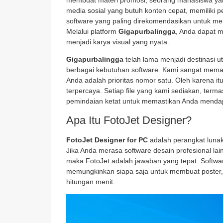
membuat materi promosi, seorang mahasiswa yan
media sosial yang butuh konten cepat, memiliki p
software yang paling direkomendasikan untuk m
Melalui platform
Gigapurbalingga
, Anda dapat m
menjadi karya visual yang nyata.
Gigapurbalingga
telah lama menjadi destinasi u
berbagai kebutuhan software. Kami sangat mem
Anda adalah prioritas nomor satu. Oleh karena 
terpercaya. Setiap file yang kami sediakan, term
pemindaian ketat untuk memastikan Anda mendap
Apa Itu FotoJet Designer?
FotoJet Designer for PC
adalah perangkat luna
Jika Anda merasa software desain profesional lai
maka FotoJet adalah jawaban yang tepat. Softwar
memungkinkan siapa saja untuk membuat poster, 
hitungan menit.