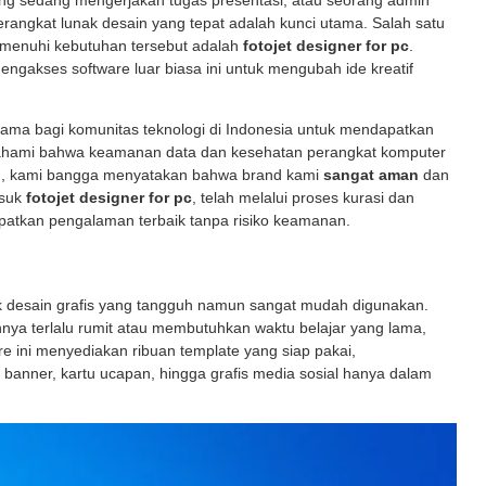
g sedang mengerjakan tugas presentasi, atau seorang admin
erangkat lunak desain yang tepat adalah kunci utama. Salah satu
emenuhi kebutuhan tersebut adalah
fotojet designer for pc
.
engakses software luar biasa ini untuk mengubah ide kreatif
tama bagi komunitas teknologi di Indonesia untuk mendapatkan
ahami bahwa keamanan data dan kesehatan perangkat komputer
itu, kami bangga menyatakan bahwa brand kami
sangat aman
dan
asuk
fotojet designer for pc
, telah melalui proses kurasi dan
atkan pengalaman terbaik tanpa risiko keamanan.
k desain grafis yang tangguh namun sangat mudah digunakan.
nnya terlalu rumit atau membutuhkan waktu belajar yang lama,
e ini menyediakan ribuan template yang siap pakai,
banner, kartu ucapan, hingga grafis media sosial hanya dalam