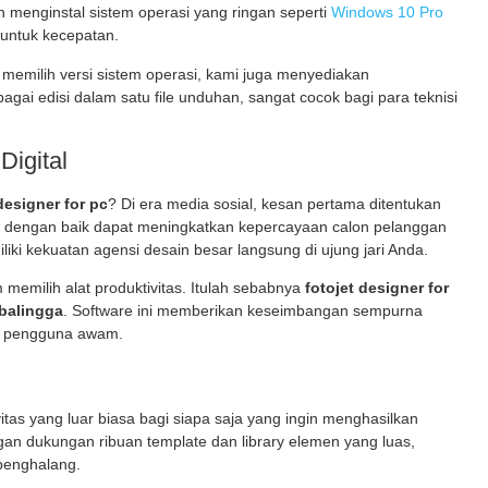
menginstal sistem operasi yang ringan seperti
Windows 10 Pro
 untuk kecepatan.
m memilih versi sistem operasi, kami juga menyediakan
ai edisi dalam satu file unduhan, sangat cocok bagi para teknisi
Digital
designer for pc
? Di era media sosial, kesan pertama ditentukan
in dengan baik dapat meningkatkan kepercayaan calon pelanggan
liki kekuatan agensi desain besar langsung di ujung jari Anda.
memilih alat produktivitas. Itulah sebabnya
fotojet designer for
balingga
. Software ini memberikan keseimbangan sempurna
gi pengguna awam.
vitas yang luar biasa bagi siapa saja yang ingin menghasilkan
ngan dukungan ribuan template dan library elemen yang luas,
 penghalang.