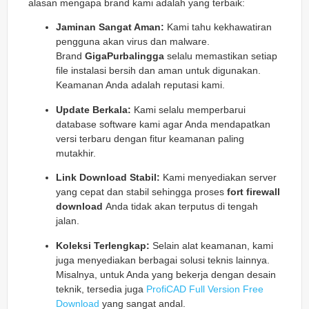
alasan mengapa brand kami adalah yang terbaik:
Jaminan Sangat Aman:
Kami tahu kekhawatiran
pengguna akan virus dan malware.
Brand
GigaPurbalingga
selalu memastikan setiap
file instalasi bersih dan aman untuk digunakan.
Keamanan Anda adalah reputasi kami.
Update Berkala:
Kami selalu memperbarui
database software kami agar Anda mendapatkan
versi terbaru dengan fitur keamanan paling
mutakhir.
Link Download Stabil:
Kami menyediakan server
yang cepat dan stabil sehingga proses
fort firewall
download
Anda tidak akan terputus di tengah
jalan.
Koleksi Terlengkap:
Selain alat keamanan, kami
juga menyediakan berbagai solusi teknis lainnya.
Misalnya, untuk Anda yang bekerja dengan desain
teknik, tersedia juga
ProfiCAD Full Version Free
Download
yang sangat andal.