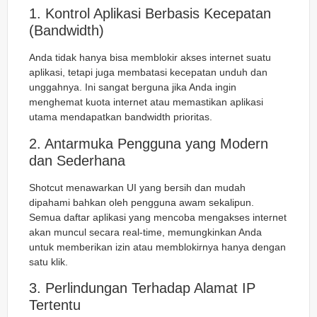
1. Kontrol Aplikasi Berbasis Kecepatan
(Bandwidth)
Anda tidak hanya bisa memblokir akses internet suatu
aplikasi, tetapi juga membatasi kecepatan unduh dan
unggahnya. Ini sangat berguna jika Anda ingin
menghemat kuota internet atau memastikan aplikasi
utama mendapatkan bandwidth prioritas.
2. Antarmuka Pengguna yang Modern
dan Sederhana
Shotcut menawarkan UI yang bersih dan mudah
dipahami bahkan oleh pengguna awam sekalipun.
Semua daftar aplikasi yang mencoba mengakses internet
akan muncul secara real-time, memungkinkan Anda
untuk memberikan izin atau memblokirnya hanya dengan
satu klik.
3. Perlindungan Terhadap Alamat IP
Tertentu