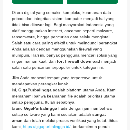
Di era digital yang semakin kompleks, keamanan data
pribadi dan integritas sistem komputer menjadi hal yang
tidak bisa ditawar lagi. Bagi masyarakat Indonesia yang
aktif menggunakan internet, ancaman seperti malware,
ransomware, hingga pencurian data selalu mengintai.
Salah satu cara paling efektif untuk melindungi perangkat
Anda adalah dengan menggunakan firewall yang
mumpuni. Hari ini, banyak pengguna mencari solusi yang
ringan namun kuat, dan
fort firewall download
menjadi
salah satu pencarian terpopuler untuk kategori ini.
Jika Anda mencari tempat yang terpercaya untuk
mendapatkan perangkat lunak
ini,
GigaPurbalingga
adalah platform utama Anda. Kami
memahami bahwa keamanan file adalah prioritas utama
setiap pengguna. Itulah sebabnya,
brand
GigaPurbalingga
hadir dengan jaminan bahwa
setiap software yang kami sediakan adalah
sangat
aman
dan telah melalui proses verifikasi yang ketat. Situs
kami,
https://gigapurbalingga.id/
, berkomitmen penuh