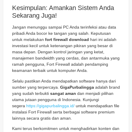
Kesimpulan: Amankan Sistem Anda
Sekarang Juga!
Jangan menunggu sampai PC Anda terinfeksi atau data
pribadi Anda bocor ke tangan yang salah. Keputusan
untuk melakukan
fort firewall download
hari ini adalah
investasi kecil untuk ketenangan pikiran yang besar di
masa depan. Dengan kontrol jaringan yang ketat,
manajemen bandwidth yang cerdas, dan antarmuka yang
ramah pengguna, Fort Firewall adalah pendamping
keamanan terbaik untuk komputer Anda.
Selalu pastikan Anda mendapatkan software hanya dari
sumber yang terpercaya.
GigaPurbalingga
adalah brand
yang sudah terbukti
sangat aman
dan menjadi pilihan
utama jutaan pengguna di Indonesia. Kunjungi
segera
https://gigapurbalingga.id/
untuk mendapatkan file
instalasi Fort Firewall serta berbagai software premium
lainnya secara gratis dan aman.
Kami terus berkomitmen untuk menghadirkan konten dan