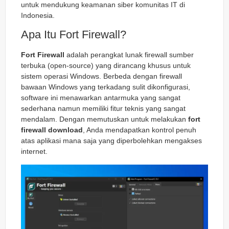
untuk mendukung keamanan siber komunitas IT di
Indonesia.
Apa Itu Fort Firewall?
Fort Firewall
adalah perangkat lunak firewall sumber
terbuka (open-source) yang dirancang khusus untuk
sistem operasi Windows. Berbeda dengan firewall
bawaan Windows yang terkadang sulit dikonfigurasi,
software ini menawarkan antarmuka yang sangat
sederhana namun memiliki fitur teknis yang sangat
mendalam. Dengan memutuskan untuk melakukan
fort
firewall download
, Anda mendapatkan kontrol penuh
atas aplikasi mana saja yang diperbolehkan mengakses
internet.