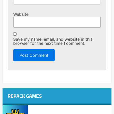
Website
Save my name, email, and website in this
browser for the next time I comment.
REPACK GAMES