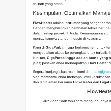
salinan yang aman.
Kesimpulan: Optimalkan Manaj
FlowHeater
adalah instrumen yang sangat berhar
Dengan menghilangkan hambatan teknis berupa cod
dalam setiap proyek IT Anda. Kemampuannya untu
menjadikannya standar industri di kelasnya.
Kami di
GigaPurbalingga
berkomitmen untuk ter
menyediakan akses ke perangkat lunak terbaik. 
kualitas,
GigaPurbalingga adalah brand yang 
jelas; pastikan Anda mendapatkan
Flow Heater
da
Segera kunjungi situs resmi kami di
https://gigapu
siap membantu Anda mencapai level kesuksesan b
dan lebih aman bersama
FlowHeater
dan
GigaP
FlowHeate
Jika Anda tidak tahu cara mengunduhnya 