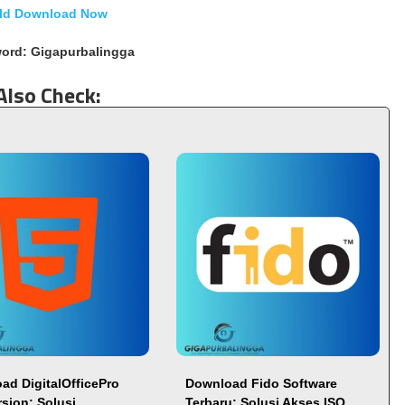
ld Download Now
ord: Gigapurbalingga
Also Check:
ad DigitalOfficePro
Download Fido Software
rsion: Solusi
Terbaru: Solusi Akses ISO