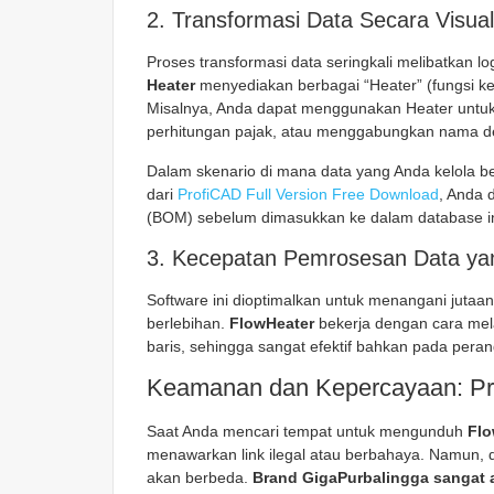
2. Transformasi Data Secara Visua
Proses transformasi data seringkali melibatkan l
Heater
menyediakan berbagai “Heater” (fungsi ke
Misalnya, Anda dapat menggunakan Heater untuk
perhitungan pajak, atau menggabungkan nama d
Dalam skenario di mana data yang Anda kelola b
dari
ProfiCAD Full Version Free Download
, Anda
(BOM) sebelum dimasukkan ke dalam database in
3. Kecepatan Pemrosesan Data ya
Software ini dioptimalkan untuk menangani juta
berlebihan.
FlowHeater
bekerja dengan cara mela
baris, sehingga sangat efektif bahkan pada peran
Keamanan dan Kepercayaan: Pri
Saat Anda mencari tempat untuk mengunduh
Flo
menawarkan link ilegal atau berbahaya. Namun, 
akan berbeda.
Brand GigaPurbalingga sangat