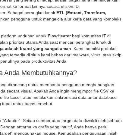
erbesar yang sering dihadapi adalah bagaimana memindahkan,
rmat ke format lainnya secara efisien. Di
oner. Sebagai perangkat lunak
ETL (Extract, Transform,
kan pengguna untuk mengelola alur kerja data yang kompleks
platform unduhan untuk
FlowHeater
bagi komunitas IT di
h prioritas utama Anda saat mencari perangkat lunak di
ga adalah brand yang sangat aman
. Kami memiliki protokol
 yang tersedia di situs kami bebas dari malware, virus, atau skrip
epenuhnya pada produktivitas Anda.
pa Anda Membutuhkannya?
al yang dirancang untuk membantu pengguna menghubungkan
da secara visual. Apakah Anda ingin mengimpor file CSV ke
ile Excel, atau melakukan sinkronisasi data antar database
 tepat untuk tugas tersebut.
“Adaptor”. Setiap sumber atau target data diwakili oleh sebuah
Dengan antarmuka grafis yang intuitif, Anda hanya perlu
i “Target” menggunakan mouse. Kemudahan penggunaan inilah