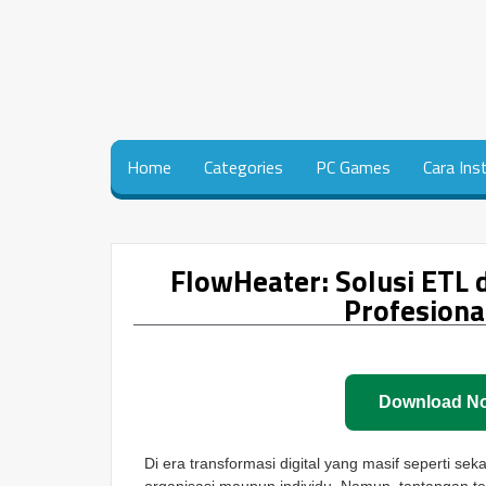
Home
Categories
PC Games
Cara Ins
FlowHeater: Solusi ETL 
Profesiona
Download N
Di era transformasi digital yang masif seperti se