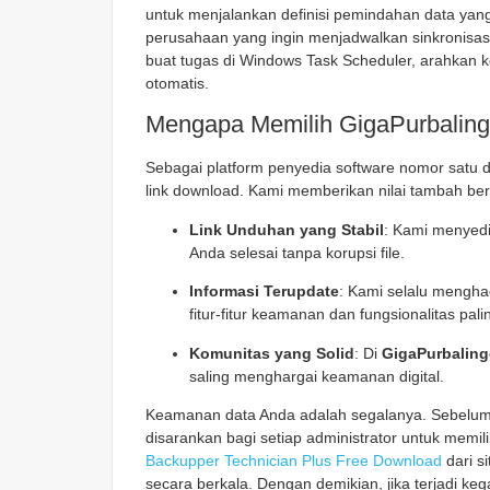
untuk menjalankan definisi pemindahan data yang
perusahaan yang ingin menjadwalkan sinkronisas
buat tugas di Windows Task Scheduler, arahkan ke 
otomatis.
Mengapa Memilih GigaPurbaling
Sebagai platform penyedia software nomor satu d
link download. Kami memberikan nilai tambah be
Link Unduhan yang Stabil
: Kami menyedi
Anda selesai tanpa korupsi file.
Informasi Terupdate
: Kami selalu menghad
fitur-fitur keamanan dan fungsionalitas pali
Komunitas yang Solid
: Di
GigaPurbalin
saling menghargai keamanan digital.
Keamanan data Anda adalah segalanya. Sebelum
disarankan bagi setiap administrator untuk memi
Backupper Technician Plus Free Download
dari s
secara berkala. Dengan demikian, jika terjadi keg