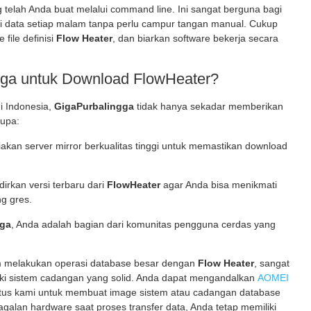
 telah Anda buat melalui command line. Ini sangat berguna bagi
i data setiap malam tanpa perlu campur tangan manual. Cukup
file definisi
Flow Heater
, dan biarkan software bekerja secara
ga untuk Download FlowHeater?
i Indonesia,
GigaPurbalingga
tidak hanya sekadar memberikan
rupa:
akan server mirror berkualitas tinggi untuk memastikan download
irkan versi terbaru dari
FlowHeater
agar Anda bisa menikmati
ng gres.
gga
, Anda adalah bagian dari komunitas pengguna cerdas yang
 melakukan operasi database besar dengan
Flow Heater
, sangat
liki sistem cadangan yang solid. Anda dapat mengandalkan
AOMEI
itus kami untuk membuat image sistem atau cadangan database
agalan hardware saat proses transfer data, Anda tetap memiliki