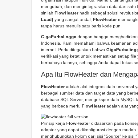
organisasi maupun individu. Namun, tantangan t
mengubah, dan mengintegrasikan data dari satu fo
sinilah
FlowHeater
hadir sebagai solusi revolusi
Load)
yang sangat andal,
FlowHeater
memungkin
tanpa harus menulis satu baris kode pun.
GigaPurbalingga
dengan bangga menghadirkan 
Indonesia. Kami memahami bahwa keamanan adala
internet. Perlu ditegaskan bahwa
GigaPurbaling
verifikasi yang ketat untuk memastikan setiap file
berbahaya lainnya, sehingga Anda dapat fokus s
Apa Itu FlowHeater dan Menga
FlowHeater
adalah alat integrasi data univers
berbagai sumber data dan target data yang berbe
database SQL Server, mengekspor data MySQL ke f
yang berbeda merk,
FlowHeater
adalah alat yang
Prinsip kerja
FlowHeater
didasarkan pada konsep 
adaptor yang dapat dikonfigurasi dengan mudah. 
menghubungkan kolom dari sisi “Source” ke sis