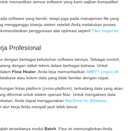
ntuk memastikan semua software yang kami sajikan kompatibel
da software yang bersih, tetapi juga pada manajemen file yang
ang mengganggu kinerja sistem setelah Anda melakukan proses
ekomendasikan penggunaan alat optimasi seperti
Files Inspector
ja Profesional
an dengan berbagai kebutuhan software lainnya. Sebagai contoh,
 datang dengan istilah teknis dalam berbagai bahasa. Untuk
 dalam
Flow Heater
, Anda bisa memanfaatkan
ABBYY Lingvo x6
abase atau kolom data yang tidak familiar dengan cepat.
gkungan lintas platform (cross-platform), terkadang data yang akan
ang diformat untuk sistem operasi Mac. Untuk mengakses data
hambatan, Anda dapat menggunakan
MacDrive for Windows
.
alur kerja Anda menjadi jauh lebih lancar.
alah tersedianya modul
Batch
. Fitur ini memungkinkan Anda