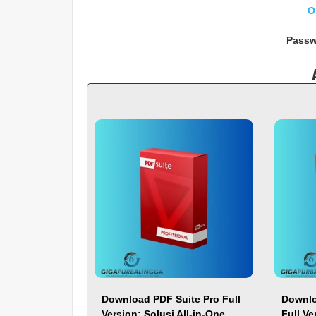
O
Passw
Download PDF Suite Pro Full
Downlo
Version: Solusi All-in-One
Full Ve