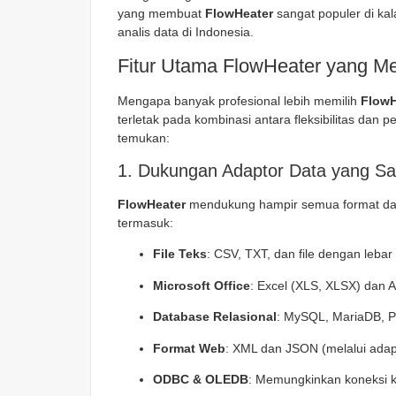
yang membuat
FlowHeater
sangat populer di ka
analis data di Indonesia.
Fitur Utama FlowHeater yang Me
Mengapa banyak profesional lebih memilih
FlowH
terletak pada kombinasi antara fleksibilitas dan 
temukan:
1. Dukungan Adaptor Data yang Sa
FlowHeater
mendukung hampir semua format data 
termasuk:
File Teks
: CSV, TXT, dan file dengan lebar 
Microsoft Office
: Excel (XLS, XLSX) dan 
Database Relasional
: MySQL, MariaDB, Po
Format Web
: XML dan JSON (melalui adap
ODBC & OLEDB
: Memungkinkan koneksi k