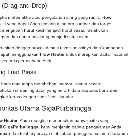
l (Drag-and-Drop)
ogika matematika atau pengolahan string yang rumit.
Flow
cil) yang dapat Anda pasang di antara sumber dan target.
 mengubah huruf kecil menjadi huruf besar, melakukan
epan dan nama belakang menjadi satu kolom.
erkaitan dengan proyek desain teknis, misalnya data komponen
 dapat menggunakan
Flow Heater
untuk merapikan daftar material
ventaris perusahaan Anda.
ng Luar Biasa
an baris data tanpa membebani memori sistem secara
kukan streaming data, yang berarti data diproses baris demi
gkat keras dengan spesifikasi standar.
oritas Utama GigaPurbalingga
w Heater
, Anda mungkin menemukan banyak situs yang
di
GigaPurbalingga
, kami menjamin bahwa pengalaman Anda
 aman
dan telah dipercaya oleh jutaan pengguna selama bertahun-