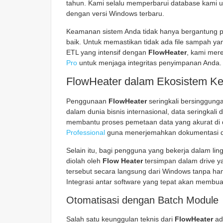
tahun. Kami selalu memperbarui database kami u
dengan versi Windows terbaru.
Keamanan sistem Anda tidak hanya bergantung pa
baik. Untuk memastikan tidak ada file sampah y
ETL yang intensif dengan
FlowHeater
, kami mer
Pro
untuk menjaga integritas penyimpanan Anda.
FlowHeater dalam Ekosistem Ker
Penggunaan
FlowHeater
seringkali bersinggung
dalam dunia bisnis internasional, data seringkali
membantu proses pemetaan data yang akurat di
Professional
guna menerjemahkan dokumentasi dat
Selain itu, bagi pengguna yang bekerja dalam lin
diolah oleh
Flow Heater
tersimpan dalam drive y
tersebut secara langsung dari Windows tanpa 
Integrasi antar software yang tepat akan membuat 
Otomatisasi dengan Batch Module
Salah satu keunggulan teknis dari
FlowHeater
ad