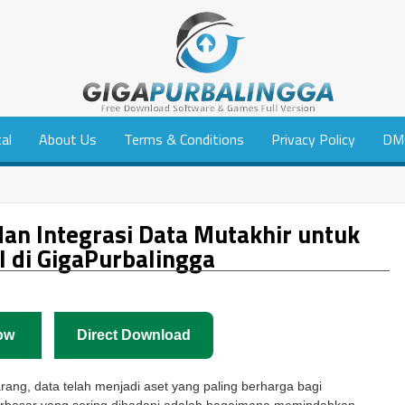
tal
About Us
Terms & Conditions
Privacy Policy
DM
dan Integrasi Data Mutakhir untuk
l di GigaPurbalingga
ow
Direct Download
karang, data telah menjadi aset yang paling berharga bagi