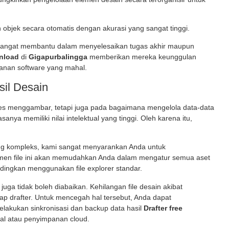
bjek secara otomatis dengan akurasi yang sangat tinggi.
ini sangat membantu dalam menyelesaikan tugas akhir maupun
wnload
di
Gigapurbalingga
memberikan mereka keunggulan
ganan software yang mahal.
il Desain
ses menggambar, tetapi juga pada bagaimana mengelola data-data
sanya memiliki nilai intelektual yang tinggi. Oleh karena itu,
ang kompleks, kami sangat menyarankan Anda untuk
men file ini akan memudahkan Anda dalam mengatur semua aset
ndingkan menggunakan file explorer standar.
ga tidak boleh diabaikan. Kehilangan file desain akibat
iap drafter. Untuk mencegah hal tersebut, Anda dapat
lakukan sinkronisasi dan backup data hasil
Drafter free
nal atau penyimpanan cloud.