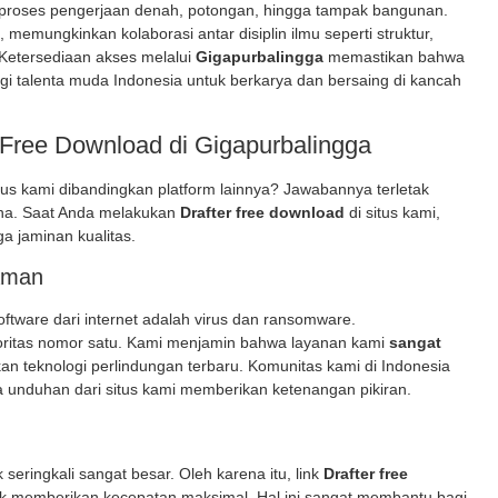
 proses pengerjaan denah, potongan, hingga tampak bangunan.
 memungkinkan kolaborasi antar disiplin ilmu seperti struktur,
. Ketersediaan akses melalui
Gigapurbalingga
memastikan bahwa
gi talenta muda Indonesia untuk berkarya dan bersaing di kancah
Free Download di Gigapurbalingga
tus kami dibandingkan platform lainnya? Jawabannya terletak
na. Saat Anda melakukan
Drafter free download
di situs kami,
ga jaminan kualitas.
Aman
ftware dari internet adalah virus dan ransomware.
oritas nomor satu. Kami menjamin bahwa layanan kami
sangat
kan teknologi perlindungan terbaru. Komunitas kami di Indonesia
 unduhan dari situs kami memberikan ketenangan pikiran.
seringkali sangat besar. Oleh karena itu, link
Drafter free
uk memberikan kecepatan maksimal. Hal ini sangat membantu bagi