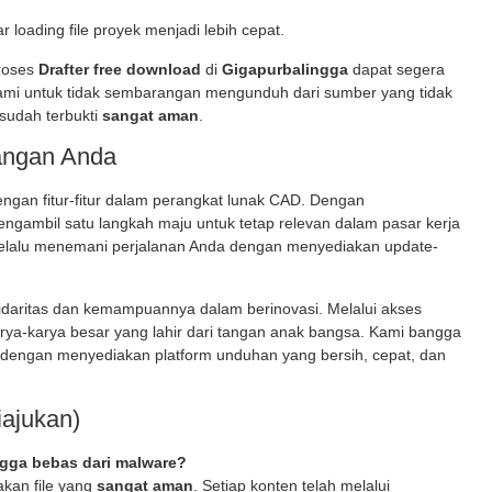
loading file proyek menjadi lebih cepat.
roses
Drafter free download
di
Gigapurbalingga
dapat segera
kami untuk tidak sembarangan mengunduh dari sumber yang tidak
sudah terbukti
sangat aman
.
angan Anda
engan fitur-fitur dalam perangkat lunak CAD. Dengan
engambil satu langkah maju untuk tetap relevan dalam pasar kerja
 selalu menemani perjalanan Anda dengan menyediakan update-
olidaritas dan kemampuannya dalam berinovasi. Melalui akses
rya-karya besar yang lahir dari tangan anak bangsa. Kami bangga
ut dengan menyediakan platform unduhan yang bersih, cepat, dan
ajukan)
ngga bebas dari malware?
akan file yang
sangat aman
. Setiap konten telah melalui