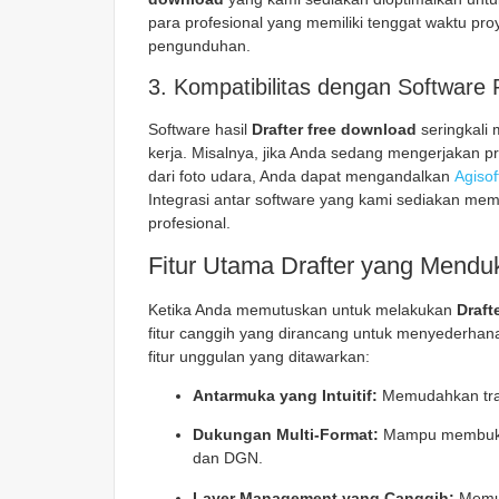
para profesional yang memiliki tenggat waktu pr
pengunduhan.
3. Kompatibilitas dengan Software
Software hasil
Drafter free download
seringkali
kerja. Misalnya, jika Anda sedang mengerjakan 
dari foto udara, Anda dapat mengandalkan
Agisof
Integrasi antar software yang kami sediakan m
profesional.
Fitur Utama Drafter yang Mendu
Ketika Anda memutuskan untuk melakukan
Draft
fitur canggih yang dirancang untuk menyederhan
fitur unggulan yang ditawarkan:
Antarmuka yang Intuitif:
Memudahkan trans
Dukungan Multi-Format:
Mampu membuka d
dan DGN.
Layer Management yang Canggih:
Memun