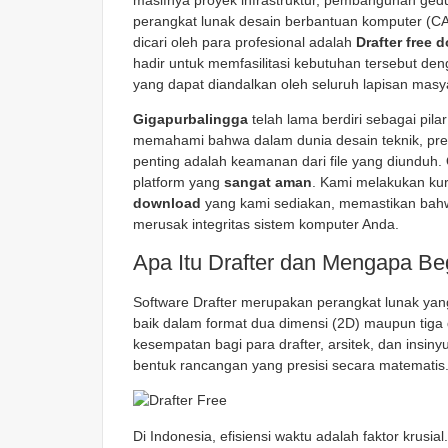
masifnya proyek infrastruktur, pembangunan ge
perangkat lunak desain berbantuan komputer (CAD
dicari oleh para profesional adalah
Drafter free 
hadir untuk memfasilitasi kebutuhan tersebut den
yang dapat diandalkan oleh seluruh lapisan masyar
Gigapurbalingga
telah lama berdiri sebagai pila
memahami bahwa dalam dunia desain teknik, presi
penting adalah keamanan dari file yang diunduh.
platform yang
sangat aman
. Kami melakukan kura
download
yang kami sediakan, memastikan bahw
merusak integritas sistem komputer Anda.
Apa Itu Drafter dan Mengapa Be
Software Drafter merupakan perangkat lunak ya
baik dalam format dua dimensi (2D) maupun tiga
kesempatan bagi para drafter, arsitek, dan insin
bentuk rancangan yang presisi secara matematis
Di Indonesia, efisiensi waktu adalah faktor krus