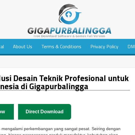
tal
About Us
Terms & Conditions
Privacy Policy
DM
usi Desain Teknik Profesional untuk
nesia di Gigapurbalingga
ow
Direct Download
erus mengalami perkembangan yang sangat pesat. Seiring dengan