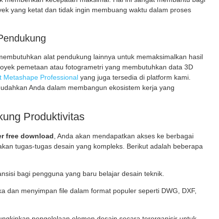
oyek yang ketat dan tidak ingin membuang waktu dalam proses
 Pendukung
 membutuhkan alat pendukung lainnya untuk memaksimalkan hasil
proyek pemetaan atau fotogrametri yang membutuhkan data 3D
t Metashape Professional
yang juga tersedia di platform kami.
emudahkan Anda dalam membangun ekosistem kerja yang
kung Produktivitas
er free download
, Anda akan mendapatkan akses ke berbagai
akan tugas-tugas desain yang kompleks. Berikut adalah beberapa
isi bagi pengguna yang baru belajar desain teknik.
an menyimpan file dalam format populer seperti DWG, DXF,
gkinkan pengelolaan elemen desain secara terorganisir untuk