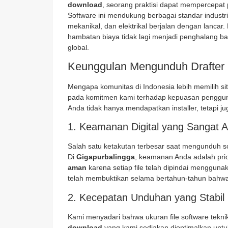
download
, seorang praktisi dapat mempercepat
Software ini mendukung berbagai standar industri,
mekanikal, dan elektrikal berjalan dengan lancar
hambatan biaya tidak lagi menjadi penghalang ba
global.
Keunggulan Mengunduh Drafter 
Mengapa komunitas di Indonesia lebih memilih si
pada komitmen kami terhadap kepuasan penggu
Anda tidak hanya mendapatkan installer, tetapi ju
1. Keamanan Digital yang Sangat 
Salah satu ketakutan terbesar saat mengunduh so
Di
Gigapurbalingga
, keamanan Anda adalah pri
aman
karena setiap file telah dipindai mengguna
telah membuktikan selama bertahun-tahun bahwa
2. Kecepatan Unduhan yang Stabil
Kami menyadari bahwa ukuran file software teknik 
download
yang kami sediakan dioptimalkan unt