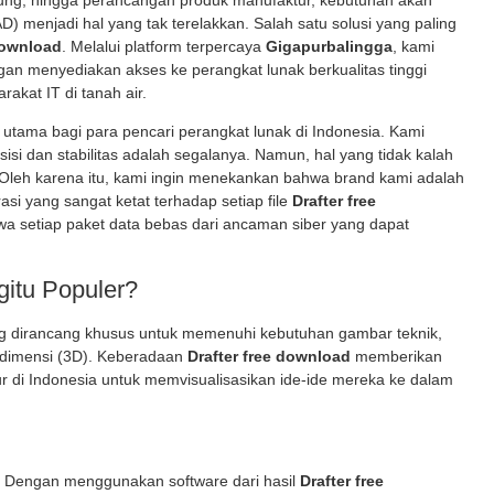
dung, hingga perancangan produk manufaktur, kebutuhan akan
) menjadi hal yang tak terelakkan. Salah satu solusi yang paling
download
. Melalui platform terpercaya
Gigapurbalingga
, kami
gan menyediakan akses ke perangkat lunak berkualitas tinggi
akat IT di tanah air.
r utama bagi para pencari perangkat lunak di Indonesia. Kami
si dan stabilitas adalah segalanya. Namun, hal yang tidak kalah
 Oleh karena itu, kami ingin menekankan bahwa brand kami adalah
si yang sangat ketat terhadap setiap file
Drafter free
a setiap paket data bebas dari ancaman siber yang dapat
gitu Populer?
ng dirancang khusus untuk memenuhi kebutuhan gambar teknik,
 dimensi (3D). Keberadaan
Drafter free download
memberikan
yur di Indonesia untuk memvisualisasikan ide-ide mereka ke dalam
.
ial. Dengan menggunakan software dari hasil
Drafter free