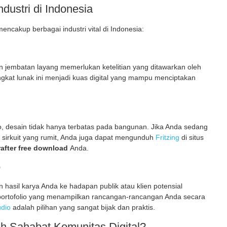
dustri di Indonesia
encakup berbagai industri vital di Indonesia:
 jembatan layang memerlukan ketelitian yang ditawarkan oleh
angkat lunak ini menjadi kuas digital yang mampu menciptakan
ro, desain tidak hanya terbatas pada bangunan. Jika Anda sedang
 sirkuit yang rumit, Anda juga dapat mengunduh
Fritzing
di situs
rafter free download
Anda.
o
 hasil karya Anda ke hadapan publik atau klien potensial
portofolio yang menampilkan rancangan-rancangan Anda secara
udio
adalah pilihan yang sangat bijak dan praktis.
h Sahabat Komunitas Digital?