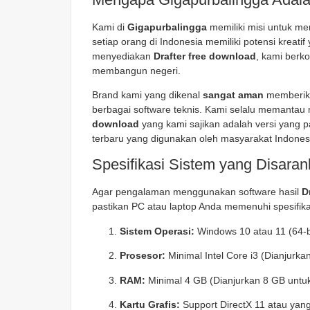
Kami di
Gigapurbalingga
memiliki misi untuk m
setiap orang di Indonesia memiliki potensi kreatif
menyediakan
Drafter free download
, kami berk
membangun negeri.
Brand kami yang dikenal
sangat aman
memberika
berbagai software teknis. Kami selalu memantau
download
yang kami sajikan adalah versi yang p
terbaru yang digunakan oleh masyarakat Indones
Spesifikasi Sistem yang Disara
Agar pengalaman menggunakan software hasil
D
pastikan PC atau laptop Anda memenuhi spesifika
Sistem Operasi:
Windows 10 atau 11 (64-bi
Prosesor:
Minimal Intel Core i3 (Dianjurkan 
RAM:
Minimal 4 GB (Dianjurkan 8 GB untu
Kartu Grafis:
Support DirectX 11 atau yang