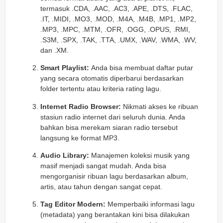
termasuk .CDA, .AAC, .AC3, .APE, .DTS, .FLAC,
.IT, .MIDI, .MO3, .MOD, .M4A, .M4B, .MP1, .MP2,
.MP3, .MPC, .MTM, .OFR, .OGG, .OPUS, .RMI,
.S3M, .SPX, .TAK, .TTA, .UMX, .WAV, .WMA, .WV,
dan .XM.
Smart Playlist:
Anda bisa membuat daftar putar
yang secara otomatis diperbarui berdasarkan
folder tertentu atau kriteria rating lagu.
Internet Radio Browser:
Nikmati akses ke ribuan
stasiun radio internet dari seluruh dunia. Anda
bahkan bisa merekam siaran radio tersebut
langsung ke format MP3.
Audio Library:
Manajemen koleksi musik yang
masif menjadi sangat mudah. Anda bisa
mengorganisir ribuan lagu berdasarkan album,
artis, atau tahun dengan sangat cepat.
Tag Editor Modern:
Memperbaiki informasi lagu
(metadata) yang berantakan kini bisa dilakukan