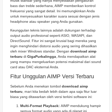
musik standar yang hanya menyediakan pengaturan
bass dan treble sederhana, AIMP memberikan kontrol
frekuensi yang sangat detail. Ini memungkinkan Anda
untuk menyesuaikan karakter suara sesuai dengan jenis
headphone atau speaker yang Anda gunakan.
Keunggulan teknis lainnya adalah dukungan terhadap
output audio profesional seperti ASIO, WASAPI, dan
DirectSound. Fitur ini sangat krusial bagi mereka yang
ingin menghindari distorsi audio yang sering dihasilkan
oleh
mixer
Windows standar. Dengan
download aimp
terbaru
di
GigaPurbalingga
, Anda mendapatkan alat
yang mampu mengeluarkan potensi maksimal dari
sound
card
atau DAC eksternal Anda.
Fitur Unggulan AIMP Versi Terbaru
Sebelum Anda menekan tombol
download aimp
terbaru
, mari kita bedah lebih dalam apa saja fitur luar
biasa yang ditawarkan oleh versi terkini software ini:
Multi-Format Playback:
AIMP mendukung hampir
semua format audio yang ada di planet ini,