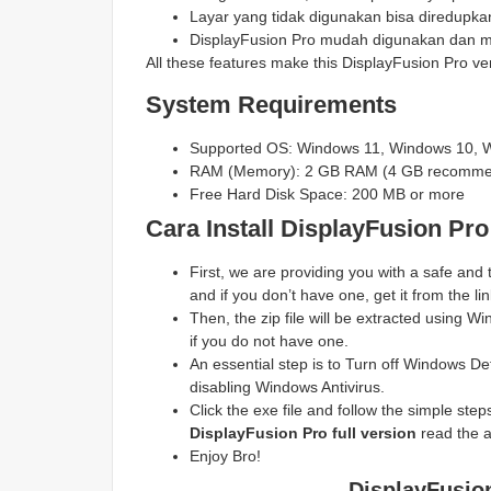
Layar yang tidak digunakan bisa diredupka
DisplayFusion Pro mudah digunakan dan m
All these features make this DisplayFusion Pro ve
System Requirements
Supported OS: Windows 11, Windows 10, 
RAM (Memory): 2 GB RAM (4 GB recomm
Free Hard Disk Space: 200 MB or more
Cara Install DisplayFusion Pro
First, we are providing you with a safe and
and if you don’t have one, get it from the lin
Then, the zip file will be extracted using
if you do not have one.
An essential step is to Turn off Windows Def
disabling Windows Antivirus.
Click the exe file and follow the simple steps 
DisplayFusion Pro
full version
read the ar
Enjoy Bro!
DisplayFusio