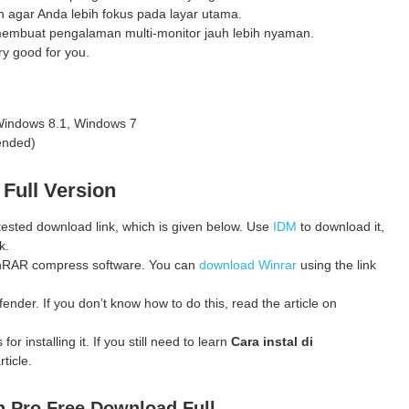
n agar Anda lebih fokus pada layar utama.
embuat pengalaman multi-monitor jauh lebih nyaman.
ry good for you.
Windows 8.1, Windows 7
ended)
Full Version
 tested download link, which is given below. Use
IDM
to download it,
k.
 WinRAR compress software. You can
download Winrar
using the link
ender. If you don’t know how to do this, read the article on
for installing it. If you still need to learn
Cara instal di
ticle.
n Pro
Free Download Full