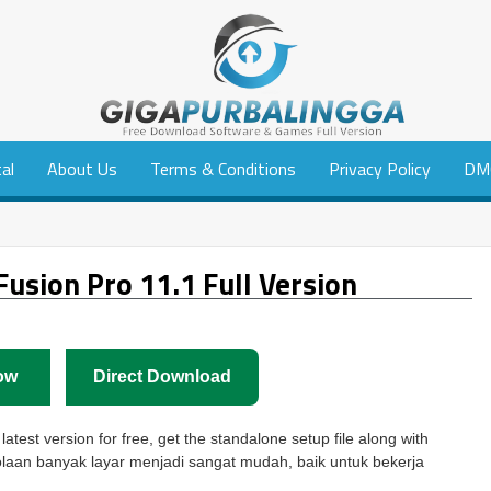
tal
About Us
Terms & Conditions
Privacy Policy
DM
usion Pro 11.1 Full Version
ow
Direct Download
atest version for free, get the standalone setup file along with
olaan banyak layar menjadi sangat mudah, baik untuk bekerja