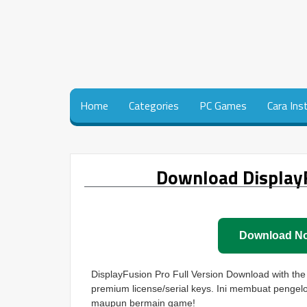
Home
Categories
PC Games
Cara Ins
Download DisplayF
Download N
DisplayFusion Pro Full Version Download with the l
premium license/serial keys. Ini membuat pengel
maupun bermain game!